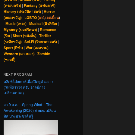
(ครอบครัว)
|
Fantasy (แฟนตาซี)
|
History (ประวัติศาสตร์)
|
Horror
(สยองขวัญ)
|
LGBTQ (
เกย์
,
เลสเบี้ยน
)
|
Music (เพลง)
|
Musical (มิวสิคัล)
|
Mystery (ปมปริศนา)
|
Romance
(รัก)
|
Short (หนังสั้น)
|
Thriller
(ระทึกขวัญ)
|
Sci-Fi (วิทยาศาสตร์)
|
Sport (กีฬา)
|
War (สงคราม)
|
Western (คาวบอย)
|
Zombie
(ซอมบี้)
NEXT PROGRAM
คลิกที่โปสเตอร์เพื่อเปิดดูตัวอย่าง
(วันที่คร่าวๆ ครับ อาจมีการ
เปลี่ยนแปลง)
อา 9 ส.ค. – Spring Wind – The
Awakening (2026) สายลมเปลี่ยน
ทิศ ปวงประชาตื่นรู้