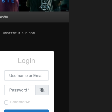
มาชิก
UNSEENTHAISUB.COM
Login
Username or Email
*
Password
*
Remember Me