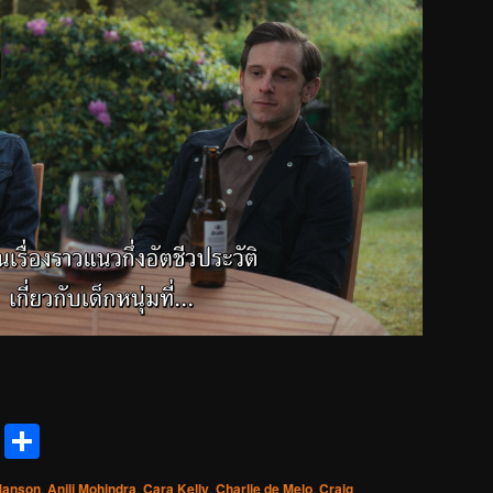
reads
Messenger
Share
anson
,
Anjli Mohindra
,
Cara Kelly
,
Charlie de Melo
,
Craig