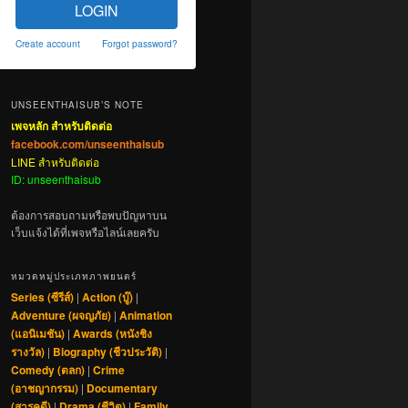
LOGIN
Create account
Forgot password?
UNSEENTHAISUB’S NOTE
เพจหลัก สำหรับติดต่อ
facebook.com/unseenthaisub
LINE สำหรับติดต่อ
ID: unseenthaisub
ต้องการสอบถามหรือพบปัญหาบน
เว็บแจ้งได้ที่เพจหรือไลน์เลยครับ
หมวดหมู่ประเภทภาพยนตร์
Series (ซีรีส์)
|
Action (บู๊)
|
Adventure (ผจญภัย)
|
Animation
(แอนิเมชัน)
|
Awards (หนังชิง
รางวัล)
|
Biography (ชีวประวัติ)
|
Comedy (ตลก)
|
Crime
(อาชญากรรม)
|
Documentary
(สารคดี)
|
Drama (ชีวิต)
|
Family