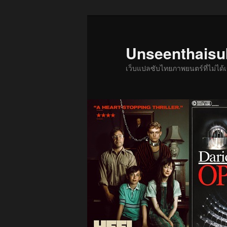
ข้าม
ข้าม
ไป
ไป
ยัง
บทความ
Unseenthais
เนื้อหา
รอง
เว็บแปลซับไทยภาพยนตร์ที่ไม่ไ
หลัก