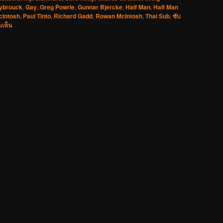
ybrouck
,
Gay
,
Greg Powrie
,
Gunnar Bjercke
,
Half Man
,
Half Man
cIntosh
,
Paul Tinto
,
Richard Gadd
,
Rowan McIntosh
,
Thai Sub
,
ซับ
มเห็น