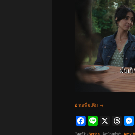
อ่านเพิ่มเติม
→
Facebook
Line
X
Th
โพสท์ใน
Series
|
ติดป้ายกำกับ
Amy M