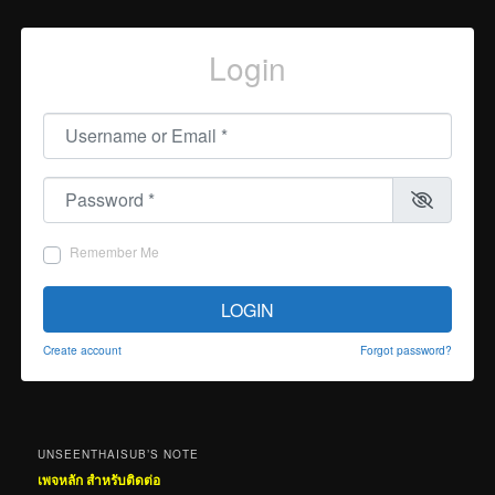
Login
Username or Email
*
Password
*
Remember Me
LOGIN
Create account
Forgot password?
UNSEENTHAISUB’S NOTE
เพจหลัก สำหรับติดต่อ