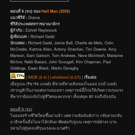
ตอนที่ 6 (จบ) ของ
Half Man (2026)
แนวซีรีส์ :
Drama
ซีรีส์ประเทศสหราชอาณาจักร
ผู้กำกับ :
Eshref Reybrouck
ผู้เขียนบท :
Richard Gadd
นักแสดง :
Richard Gadd, Jamie Bell, Charlie de Melo, Colin
McCredie, Katrina Allen, Antony Strachan, Tim Downie, Amy
Manson, Sam Garioch, Tom Andrews, Neve McIntosh, Marianne
McIvor, Nebli Basani, John Scougall, Kim Chapman, Paul
Giddings, Ewan Black, Martin Donaghy
|
IMDB (9.4)
|
Letterboxd (4.2/5)
|
เรื่องย่อ
เมื่อรูเบน (ริชาร์ด แกดด์) พี่ชายที่ห่างเหินของไนออล (เจมี เบลล์)
ปรากฏตัวในงานแต่งงานของเขา เหตุการณ์นี้ก็ก่อให้เกิดความรุนแรง
ที่พาเราย้อนกลับไปสู่ชีวิตของพวกเขา ตั้งแต่ยุค 80 จนถึงปัจจุบัน
ตอนที่ 6 (จบ)
ไนออลสร้างชีวิตใหม่ขึ้นมาแล้ว แต่ความสัมพันธ์เก่าๆ กลับหวนกลับ
มาอีกครั้งเมื่อโมนาได้กลับมาติดต่อกับรูเบน เหตุการณ์ต่างๆ บาน
ปลายไปสู่จุดจบที่รุนแรงและน่าเศร้า