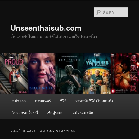
ข้าม
ข้าม
ไป
ไป
ค้นหา
ยัง
บทความ
เนื้อหา
รอง
Unseenthaisub.com
หลัก
เว็บแปลซับไทยภาพยนตร์ที่ไม่ได้เข้าฉายในประเทศไทย
เมนู
หน้าแรก
ภาพยนตร์
ซีรีส์
รวมหนังซีรีส์ (โปสเตอร์)
หลัก
โปรแกรมเร็วๆ นี้
เข้าสู่ระบบ
สมัครสมาชิก
คลังเก็บป้ายกำกับ:
ANTONY STRACHAN