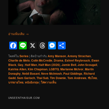
อ่านเพิ่มเติม
→
Facebook
Line
X
Threads
Messenger
Share
โพสท์ใน
Series
|
ติดป้ายกำกับ
Amy Manson
,
Antony Strachan
,
Charlie de Melo
,
Colin McCredie
,
Drama
,
Eshref Reybrouck
,
Ewan
Black
,
Gay
,
Half Man
,
Half Man (2026)
,
Jamie Bell
,
John Scougall
,
Katrina Allen
,
Kim Chapman
,
LGBTQ
,
Marianne McIvor
,
Martin
Donaghy
,
Nebli Basani
,
Neve McIntosh
,
Paul Giddings
,
Richard
Gadd
,
Sam Garioch
,
Thai Sub
,
Tim Downie
,
Tom Andrews
,
ซับไทย
,
บรรยายไทย
,
หนังอังกฤษ
|
ใส่ความเห็น
UNSEENTHAISUB.COM