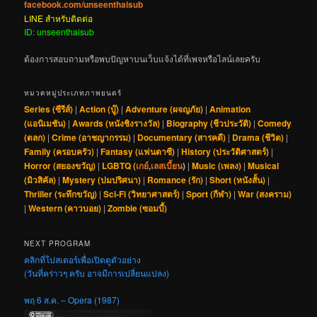
facebook.com/unseenthaisub
LINE สำหรับติดต่อ
ID: unseenthaisub
ต้องการสอบถามหรือพบปัญหาบนเว็บแจ้งได้ที่เพจหรือไลน์เลยครับ
หมวดหมู่ประเภทภาพยนตร์
Series (ซีรีส์)
|
Action (บู๊)
|
Adventure (ผจญภัย)
|
Animation
(แอนิเมชัน)
|
Awards (หนังชิงรางวัล)
|
Biography (ชีวประวัติ)
|
Comedy
(ตลก)
|
Crime (อาชญากรรม)
|
Documentary (สารคดี)
|
Drama (ชีวิต)
|
Family (ครอบครัว)
|
Fantasy (แฟนตาซี)
|
History (ประวัติศาสตร์)
|
Horror (สยองขวัญ)
|
LGBTQ (
เกย์
,
เลสเบี้ยน
)
|
Music (เพลง)
|
Musical
(มิวสิคัล)
|
Mystery (ปมปริศนา)
|
Romance (รัก)
|
Short (หนังสั้น)
|
Thriller (ระทึกขวัญ)
|
Sci-Fi (วิทยาศาสตร์)
|
Sport (กีฬา)
|
War (สงคราม)
|
Western (คาวบอย)
|
Zombie (ซอมบี้)
NEXT PROGRAM
คลิกที่โปสเตอร์เพื่อเปิดดูตัวอย่าง
(วันที่คร่าวๆ ครับ อาจมีการเปลี่ยนแปลง)
พฤ 6 ส.ค. – Opera (1987)