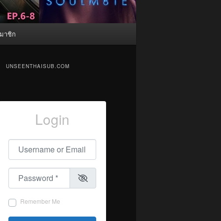
มาชิก
UNSEENTHAISUB.COM
Login
Username or Email
*
Password
*
Remember Me