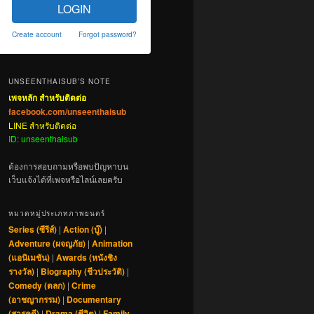
LOGIN
Create account
Forgot password?
UNSEENTHAISUB’S NOTE
เพจหลัก สำหรับติดต่อ
facebook.com/unseenthaisub
LINE สำหรับติดต่อ
ID: unseenthaisub
ต้องการสอบถามหรือพบปัญหาบน
เว็บแจ้งได้ที่เพจหรือไลน์เลยครับ
หมวดหมู่ประเภทภาพยนตร์
Series (ซีรีส์)
|
Action (บู๊)
|
Adventure (ผจญภัย)
|
Animation
(แอนิเมชัน)
|
Awards (หนังชิง
รางวัล)
|
Biography (ชีวประวัติ)
|
Comedy (ตลก)
|
Crime
(อาชญากรรม)
|
Documentary
(สารคดี)
|
Drama (ชีวิต)
|
Family