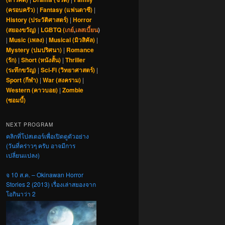
(ครอบครัว)
|
Fantasy (แฟนตาซี)
|
History (ประวัติศาสตร์)
|
Horror
(สยองขวัญ)
|
LGBTQ (
เกย์
,
เลสเบี้ยน
)
|
Music (เพลง)
|
Musical (มิวสิคัล)
|
Mystery (ปมปริศนา)
|
Romance
(รัก)
|
Short (หนังสั้น)
|
Thriller
(ระทึกขวัญ)
|
Sci-Fi (วิทยาศาสตร์)
|
Sport (กีฬา)
|
War (สงคราม)
|
Western (คาวบอย)
|
Zombie
(ซอมบี้)
NEXT PROGRAM
คลิกที่โปสเตอร์เพื่อเปิดดูตัวอย่าง
(วันที่คร่าวๆ ครับ อาจมีการ
เปลี่ยนแปลง)
จ 10 ส.ค. – Okinawan Horror
Stories 2 (2013) เรื่องเล่าสยองจาก
โอกินาว่า 2