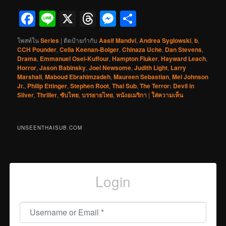
Facebook
Line
X
Threads
Messenger
Share
โพสท์ใน
Series
|
ติดป้ายกำกับ
Aasif Mandvi
,
Andrea Syglowski
,
b
,
CCH Pounder
,
Celia Keenan-Bolger
,
Chinaza Uche
,
Dan Stevens
,
Drama
,
Emmanuel Osei-Kuffour
,
Hampton Fluker
,
Hayward Leach
,
Horror
,
Jason Babinsky
,
Joel Newsome
,
Judith Light
,
Larry
Marshall
,
Maboud Ebrahimzadeh
,
Maureen Sebastian
,
Mel Johnson
Jr.
,
Philip Ettinger
,
Stephen Root
,
Thai Sub
,
The Terror: Devil in
Silver
,
Thriller
,
ซับไทย
,
บรรยายไทย
,
หนังอเมริกา
|
ใส่ความเห็น
UNSEENTHAISUB.COM
Login
Username or Email
*