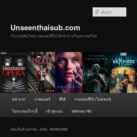
ข้าม
ข้าม
ไป
ไป
ค้นหา
ยัง
บทความ
เนื้อหา
รอง
Unseenthaisub.com
หลัก
เว็บแปลซับไทยภาพยนตร์ที่ไม่ได้เข้าฉายในประเทศไทย
เมนู
หน้าแรก
ภาพยนตร์
ซีรีส์
รวมหนังซีรีส์ (โปสเตอร์)
หลัก
โปรแกรมเร็วๆ นี้
เข้าสู่ระบบ
สมัครสมาชิก
คลังเก็บป้ายกำกับ:
JOEL NEWSOME