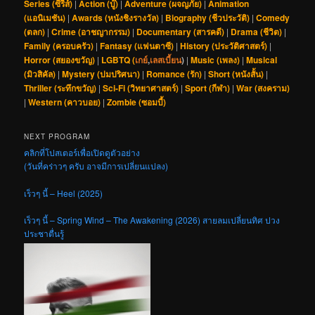
Series (ซีรีส์)
|
Action (บู๊)
|
Adventure (ผจญภัย)
|
Animation
(แอนิเมชัน)
|
Awards (หนังชิงรางวัล)
|
Biography (ชีวประวัติ)
|
Comedy
(ตลก)
|
Crime (อาชญากรรม)
|
Documentary (สารคดี)
|
Drama (ชีวิต)
|
Family (ครอบครัว)
|
Fantasy (แฟนตาซี)
|
History (ประวัติศาสตร์)
|
Horror (สยองขวัญ)
|
LGBTQ (
เกย์
,
เลสเบี้ยน
)
|
Music (เพลง)
|
Musical
(มิวสิคัล)
|
Mystery (ปมปริศนา)
|
Romance (รัก)
|
Short (หนังสั้น)
|
Thriller (ระทึกขวัญ)
|
Sci-Fi (วิทยาศาสตร์)
|
Sport (กีฬา)
|
War (สงคราม)
|
Western (คาวบอย)
|
Zombie (ซอมบี้)
NEXT PROGRAM
คลิกที่โปสเตอร์เพื่อเปิดดูตัวอย่าง
(วันที่คร่าวๆ ครับ อาจมีการเปลี่ยนแปลง)
เร็วๆ นี้ – Heel (2025)
เร็วๆ นี้ – Spring Wind – The Awakening (2026) สายลมเปลี่ยนทิศ ปวง
ประชาตื่นรู้