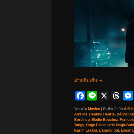
อ่านเพิ่มเติม
→
Facebook
Line
X
Th
โพสท์ใน
Movies
|
ติดป้ายกำกับ
Adèle
Awards
,
Beating Hearts
,
Béline Su
Berbinau
,
Élodie Bouchez
,
Francois
Tangy
,
Hugo Dillon
,
Idris Magit-Bal
Karim Leklou
,
L'amour ouf
,
Logan 