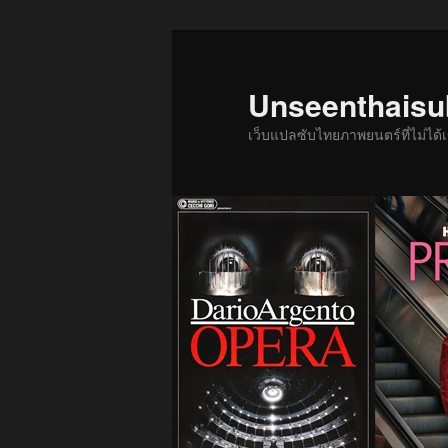
ข้าม
ข้าม
ไป
ไป
ยัง
บทความ
Unseenthais
เนื้อหา
รอง
เว็บแปลซับไทยภาพยนตร์ที่ไม่ไ
หลัก