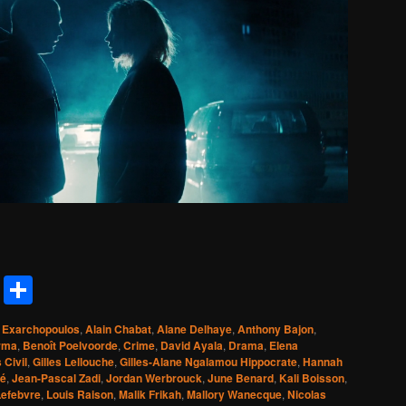
reads
Messenger
Share
 Exarchopoulos
,
Alain Chabat
,
Alane Delhaye
,
Anthony Bajon
,
rma
,
Benoît Poelvoorde
,
Crime
,
David Ayala
,
Drama
,
Elena
 Civil
,
Gilles Lellouche
,
Gilles-Alane Ngalamou Hippocrate
,
Hannah
dé
,
Jean-Pascal Zadi
,
Jordan Werbrouck
,
June Benard
,
Kali Boisson
,
Lefebvre
,
Louis Raison
,
Malik Frikah
,
Mallory Wanecque
,
Nicolas