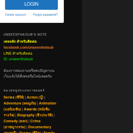
LOGIN
Create account
Forgot password?
UNSEENTHAISUB’S NOTE
เพจหลัก สำหรับติดต่อ
facebook.com/unseenthaisub
LINE สำหรับติดต่อ
ID: unseenthaisub
ต้องการสอบถามหรือพบปัญหาบน
เว็บแจ้งได้ที่เพจหรือไลน์เลยครับ
หมวดหมู่ประเภทภาพยนตร์
Series (ซีรีส์)
|
Action (บู๊)
|
Adventure (ผจญภัย)
|
Animation
(แอนิเมชัน)
|
Awards (หนังชิง
รางวัล)
|
Biography (ชีวประวัติ)
|
Comedy (ตลก)
|
Crime
(อาชญากรรม)
|
Documentary
(สารคดี)
|
Drama (ชีวิต)
|
Family