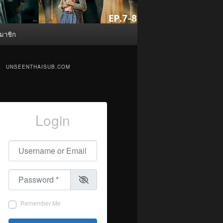
มาชิก
UNSEENTHAISUB.COM
Login
Username or Email
*
Password
*
Remember Me