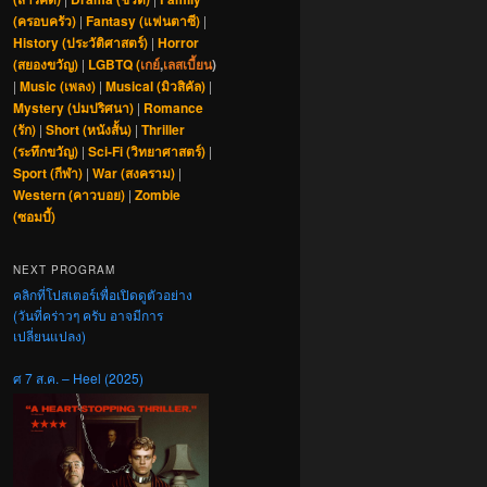
(ครอบครัว)
|
Fantasy (แฟนตาซี)
|
History (ประวัติศาสตร์)
|
Horror
(สยองขวัญ)
|
LGBTQ (
เกย์
,
เลสเบี้ยน
)
|
Music (เพลง)
|
Musical (มิวสิคัล)
|
Mystery (ปมปริศนา)
|
Romance
(รัก)
|
Short (หนังสั้น)
|
Thriller
(ระทึกขวัญ)
|
Sci-Fi (วิทยาศาสตร์)
|
Sport (กีฬา)
|
War (สงคราม)
|
Western (คาวบอย)
|
Zombie
(ซอมบี้)
NEXT PROGRAM
คลิกที่โปสเตอร์เพื่อเปิดดูตัวอย่าง
(วันที่คร่าวๆ ครับ อาจมีการ
เปลี่ยนแปลง)
ศ 7 ส.ค. – Heel (2025)