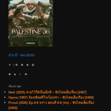
เร็วๆ นี้ – Yes (2025)
☀︎ ☽ ❁ ✾ ❀ ✿
✤ ♣︎ ♧ ☘︎
เรื่องล่าสุด
Heel (2025) ล่ามไว้ให้เป็นเด็กดี – ซับไทยเต็มเรื่อง [2467]
Opera (1987) จ้องเชือดที่โรงโอเปร่า – ซับไทยเต็มเรื่อง [2466]
Proud (2026) Ep.6-8 พราว ตอนที่ 6-8 (จบ) – ซับไทยเต็มเรื่อง
[2465]