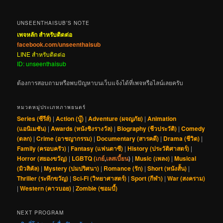
UNSEENTHAISUB’S NOTE
เพจหลัก สำหรับติดต่อ
facebook.com/unseenthaisub
LINE สำหรับติดต่อ
ID: unseenthaisub
ต้องการสอบถามหรือพบปัญหาบนเว็บแจ้งได้ที่เพจหรือไลน์เลยครับ
หมวดหมู่ประเภทภาพยนตร์
Series (ซีรีส์)
|
Action (บู๊)
|
Adventure (ผจญภัย)
|
Animation
(แอนิเมชัน)
|
Awards (หนังชิงรางวัล)
|
Biography (ชีวประวัติ)
|
Comedy
(ตลก)
|
Crime (อาชญากรรม)
|
Documentary (สารคดี)
|
Drama (ชีวิต)
|
Family (ครอบครัว)
|
Fantasy (แฟนตาซี)
|
History (ประวัติศาสตร์)
|
Horror (สยองขวัญ)
|
LGBTQ (
เกย์
,
เลสเบี้ยน
)
|
Music (เพลง)
|
Musical
(มิวสิคัล)
|
Mystery (ปมปริศนา)
|
Romance (รัก)
|
Short (หนังสั้น)
|
Thriller (ระทึกขวัญ)
|
Sci-Fi (วิทยาศาสตร์)
|
Sport (กีฬา)
|
War (สงคราม)
|
Western (คาวบอย)
|
Zombie (ซอมบี้)
NEXT PROGRAM