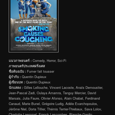
แนวภาพยนตร์ :
Comedy, Horror, Sci-Fi
ภาพยนตร์ประเทศฝรั่งเศส
ชื่อต้นฉบับ :
Fumer fait tousser
ผู้กำกับ :
Quentin Dupieux
ผู้เขียนบท :
Quentin Dupieux
นักแสดง :
Gilles Lellouche, Vincent Lacoste, Anaïs Demoustier,
Jean-Pascal Zadi, Oulaya Amamra, Tanguy Mercier, David
Marsais, Julia Faure, Olivier Afonso, Alain Chabat, Ferdinand
Canaud, Marie Bunel, Grégoire Ludig, Adèle Exarchopoulos,
Jérôme Niel, Doria Tillier, Thémis Terrier-Thiebaux, Sava Lolov,
Charlotte Laemmel, Franck Lascombes, Blanche Gardin,