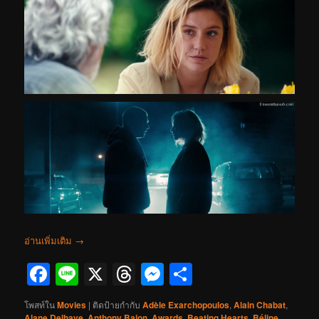
อ่านเพิ่มเติม
→
Facebook
Line
X
Threads
Messenger
Share
โพสท์ใน
Movies
|
ติดป้ายกำกับ
Adèle Exarchopoulos
,
Alain Chabat
,
Alane Delhaye
,
Anthony Bajon
,
Awards
,
Beating Hearts
,
Béline