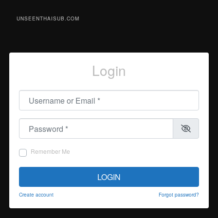
UNSEENTHAISUB.COM
Login
Username or Email
*
Password
*
Remember Me
LOGIN
Create account
Forgot password?