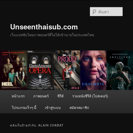
ข้าม
ข้าม
ไป
ไป
ค้นหา
ยัง
บทความ
เนื้อหา
รอง
Unseenthaisub.com
หลัก
เว็บแปลซับไทยภาพยนตร์ที่ไม่ได้เข้าฉายในประเทศไทย
เมนู
หน้าแรก
ภาพยนตร์
ซีรีส์
รวมหนังซีรีส์ (โปสเตอร์)
หลัก
โปรแกรมเร็วๆ นี้
เข้าสู่ระบบ
สมัครสมาชิก
คลังเก็บป้ายกำกับ:
ALAIN CHABAT