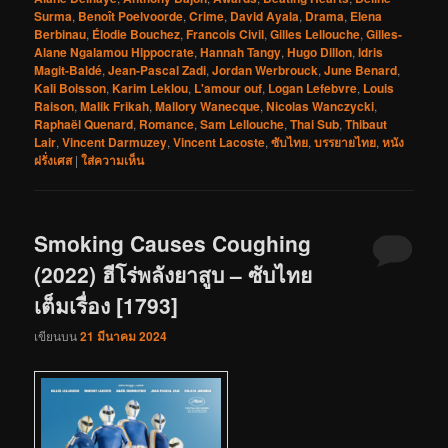
Surma
,
Benoît Poelvoorde
,
Crime
,
David Ayala
,
Drama
,
Elena
Berbinau
,
Élodie Bouchez
,
Francois Civil
,
Gilles Lellouche
,
Gilles-
Alane Ngalamou Hippocrate
,
Hannah Tangy
,
Hugo Dillon
,
Idris
Magit-Baldé
,
Jean-Pascal Zadi
,
Jordan Werbrouck
,
June Benard
,
Kali Boisson
,
Karim Leklou
,
L'amour ouf
,
Logan Lefebvre
,
Louis
Raison
,
Malik Frikah
,
Mallory Wanecque
,
Nicolas Wanczycki
,
Raphaël Quenard
,
Romance
,
Sam Lellouche
,
Thai Sub
,
Thibaut
Lair
,
Vincent Darmuzey
,
Vincent Lacoste
,
ซับไทย
,
บรรยายไทย
,
หนัง
ฝรั่งเศส
|
ใส่ความเห็น
Smoking Causes Coughing
(2022) ฮีโร่พลังยาสูบ – ซับไทย
เต็มเรื่อง [1793]
เขียนบน
21 มีนาคม 2024