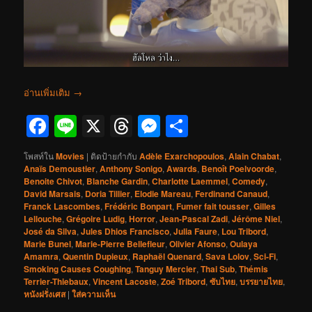
อ่านเพิ่มเติม
→
Facebook
Line
X
Threads
Messenger
Share
โพสท์ใน
Movies
|
ติดป้ายกำกับ
Adèle Exarchopoulos
,
Alain Chabat
,
Anaïs Demoustier
,
Anthony Sonigo
,
Awards
,
Benoît Poelvoorde
,
Benoite Chivot
,
Blanche Gardin
,
Charlotte Laemmel
,
Comedy
,
David Marsais
,
Doria Tillier
,
Elodie Mareau
,
Ferdinand Canaud
,
Franck Lascombes
,
Frédéric Bonpart
,
Fumer fait tousser
,
Gilles
Lellouche
,
Grégoire Ludig
,
Horror
,
Jean-Pascal Zadi
,
Jérôme Niel
,
José da Silva
,
Jules Dhios Francisco
,
Julia Faure
,
Lou Tribord
,
Marie Bunel
,
Marie-Pierre Bellefleur
,
Olivier Afonso
,
Oulaya
Amamra
,
Quentin Dupieux
,
Raphaël Quenard
,
Sava Lolov
,
Sci-Fi
,
Smoking Causes Coughing
,
Tanguy Mercier
,
Thai Sub
,
Thémis
Terrier-Thiebaux
,
Vincent Lacoste
,
Zoé Tribord
,
ซับไทย
,
บรรยายไทย
,
หนังฝรั่งเศส
|
ใส่ความเห็น