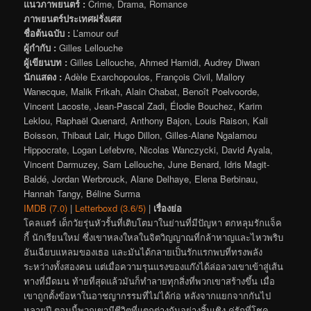
แนวภาพยนตร์ :
Crime, Drama, Romance
ภาพยนตร์ประเทศฝรั่งเศส
ชื่อต้นฉบับ :
L’amour ouf
ผู้กำกับ :
Gilles Lellouche
ผู้เขียนบท :
Gilles Lellouche, Ahmed Hamidi, Audrey Diwan
นักแสดง :
Adèle Exarchopoulos, François Civil, Mallory
Wanecque, Malik Frikah, Alain Chabat, Benoît Poelvoorde,
Vincent Lacoste, Jean-Pascal Zadi, Élodie Bouchez, Karim
Leklou, Raphaël Quenard, Anthony Bajon, Louis Raison, Kali
Boisson, Thibaut Lair, Hugo Dillon, Gilles-Alane Ngalamou
Hippocrate, Logan Lefebvre, Nicolas Wanczycki, David Ayala,
Vincent Darmuzey, Sam Lellouche, June Benard, Idris Magit-
Baldé, Jordan Werbrouck, Alane Delhaye, Elena Berbinau,
Hannah Tangy, Béline Surma
IMDB (7.0)
|
Letterboxd (3.6/5)
|
เรื่องย่อ
โคลแตร์ เด็กวัยรุ่นหัวรั้นที่เติบโตมาในย่านที่มีปัญหา ตกหลุมรักแจ็ค
กี้ นักเรียนใหม่ ซึ่งเขาหลงใหลในจิตวิญญาณที่กล้าหาญและไหวพริบ
อันเฉียบแหลมของเธอ และมันได้กลายเป็นรักแรกพบที่ทรงพลัง
ระหว่างทั้งสองคน แต่เมื่อความรุนแรงของแก๊งได้ล่อลวงเขาเข้าสู่เส้น
ทางที่มืดมน ท้ายที่สุดแล้วมันก็ทำลายทุกสิ่งที่พวกเขาสร้างขึ้น เมื่อ
เขาถูกตั้งข้อหาในอาชญากรรมที่ไม่ได้ก่อ หลังจากแยกจากกันไป
หลายปี ตอนนี้พวกเขามีชีวิตที่แตกต่างกันอย่างสิ้นเชิง คู่รักที่โชค