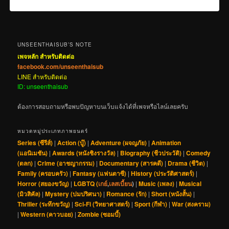
UNSEENTHAISUB’S NOTE
เพจหลัก สำหรับติดต่อ
facebook.com/unseenthaisub
LINE สำหรับติดต่อ
ID: unseenthaisub
ต้องการสอบถามหรือพบปัญหาบนเว็บแจ้งได้ที่เพจหรือไลน์เลยครับ
หมวดหมู่ประเภทภาพยนตร์
Series (ซีรีส์)
|
Action (บู๊)
|
Adventure (ผจญภัย)
|
Animation
(แอนิเมชัน)
|
Awards (หนังชิงรางวัล)
|
Biography (ชีวประวัติ)
|
Comedy
(ตลก)
|
Crime (อาชญากรรม)
|
Documentary (สารคดี)
|
Drama (ชีวิต)
|
Family (ครอบครัว)
|
Fantasy (แฟนตาซี)
|
History (ประวัติศาสตร์)
|
Horror (สยองขวัญ)
|
LGBTQ (
เกย์
,
เลสเบี้ยน
)
|
Music (เพลง)
|
Musical
(มิวสิคัล)
|
Mystery (ปมปริศนา)
|
Romance (รัก)
|
Short (หนังสั้น)
|
Thriller (ระทึกขวัญ)
|
Sci-Fi (วิทยาศาสตร์)
|
Sport (กีฬา)
|
War (สงคราม)
|
Western (คาวบอย)
|
Zombie (ซอมบี้)