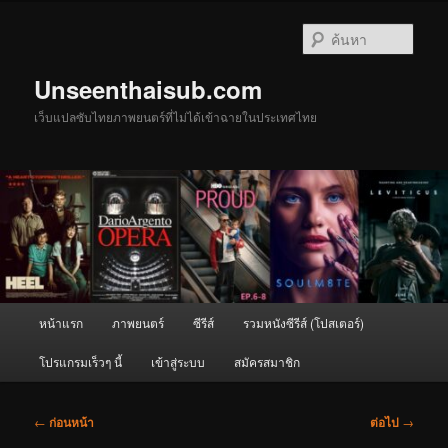
ข้าม
ไป
ค้นหา
ยัง
เนื้อหา
Unseenthaisub.com
หลัก
เว็บแปลซับไทยภาพยนตร์ที่ไม่ได้เข้าฉายในประเทศไทย
เมนู
หน้าแรก
ภาพยนตร์
ซีรีส์
รวมหนังซีรีส์ (โปสเตอร์)
หลัก
โปรแกรมเร็วๆ นี้
เข้าสู่ระบบ
สมัครสมาชิก
เมนู
←
ก่อนหน้า
ต่อไป
→
นำทาง