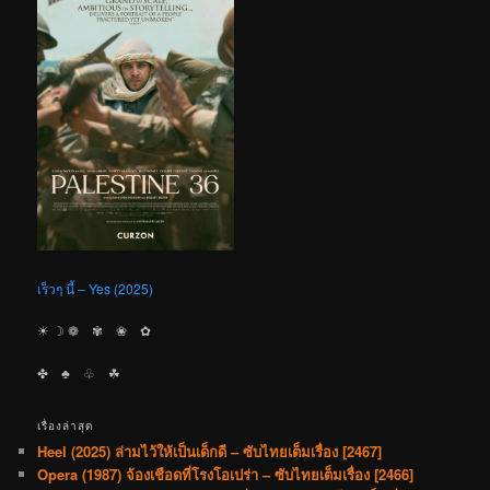
เร็วๆ นี้ – Yes (2025)
☀︎ ☽ ❁ ✾ ❀ ✿
✤ ♣︎ ♧ ☘︎
เรื่องล่าสุด
Heel (2025) ล่ามไว้ให้เป็นเด็กดี – ซับไทยเต็มเรื่อง [2467]
Opera (1987) จ้องเชือดที่โรงโอเปร่า – ซับไทยเต็มเรื่อง [2466]