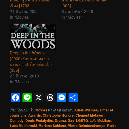
เรื่อง [1793]
[300]
21 มีนาคม 2024
6 กุมภาพันธ์ 2019
In "Movies"
In "Movies"
Deep in the Woods
(2000) นิทานสยอง ป่า
มรณะ – ซับไทยเต็มเรื่อง
[335]
27 มีนาคม 2019
In "Movies"
Facebook
Line
X
Threads
Messenger
Share
เรื่องนี้ถูกเขียนใน
Movies
และติดป้ายกำกับ
Adèle Wismes
,
aimer et
courir vite
,
Awards
,
Christophe Honoré
,
Clément Métayer
,
Comedy
,
Denis Podalydès
,
Drama
,
Gay
,
LGBTQ
,
Loïc Mobihan
,
Luca Malinowski
,
Marlene Saldana
,
Pierre Deladonchamps
,
Plaire
,