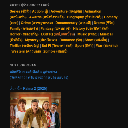
หมวดหมู่ประเภทภาพยนตร์
Series (ซีรีส์)
|
Action (บู๊)
|
Adventure (ผจญภัย)
|
Animation
(แอนิเมชัน)
|
Awards (หนังชิงรางวัล)
|
Biography (ชีวประวัติ)
|
Comedy
(ตลก)
|
Crime (อาชญากรรม)
|
Documentary (สารคดี)
|
Drama (ชีวิต)
|
Family (ครอบครัว)
|
Fantasy (แฟนตาซี)
|
History (ประวัติศาสตร์)
|
Horror (สยองขวัญ)
|
LGBTQ (
เกย์
,
เลสเบี้ยน
)
|
Music (เพลง)
|
Musical
(มิวสิคัล)
|
Mystery (ปมปริศนา)
|
Romance (รัก)
|
Short (หนังสั้น)
|
Thriller (ระทึกขวัญ)
|
Sci-Fi (วิทยาศาสตร์)
|
Sport (กีฬา)
|
War (สงคราม)
|
Western (คาวบอย)
|
Zombie (ซอมบี้)
NEXT PROGRAM
คลิกที่โปสเตอร์เพื่อเปิดดูตัวอย่าง
(วันที่คร่าวๆ ครับ อาจมีการเปลี่ยนแปลง)
เร็วๆ นี้ – Palma 2 (2025)