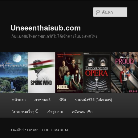
ข้าม
ข้าม
ไป
ไป
ค้นหา
ยัง
บทความ
เนื้อหา
รอง
Unseenthaisub.com
หลัก
เว็บแปลซับไทยภาพยนตร์ที่ไม่ได้เข้าฉายในประเทศไทย
เมนู
หน้าแรก
ภาพยนตร์
ซีรีส์
รวมหนังซีรีส์ (โปสเตอร์)
หลัก
โปรแกรมเร็วๆ นี้
เข้าสู่ระบบ
สมัครสมาชิก
คลังเก็บป้ายกำกับ:
ELODIE MAREAU