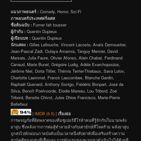
แนวภาพยนตร์ :
Comedy, Horror, Sci-Fi
ภาพยนตร์ประเทศฝรั่งเศส
ชื่อต้นฉบับ :
Fumer fait tousser
ผู้กำกับ :
Quentin Dupieux
ผู้เขียนบท :
Quentin Dupieux
นักแสดง :
Gilles Lellouche, Vincent Lacoste, Anaïs Demoustier,
Jean-Pascal Zadi, Oulaya Amamra, Tanguy Mercier, David
Marsais, Julia Faure, Olivier Afonso, Alain Chabat, Ferdinand
Canaud, Marie Bunel, Grégoire Ludig, Adèle Exarchopoulos,
Jérôme Niel, Doria Tillier, Thémis Terrier-Thiebaux, Sava Lolov,
Charlotte Laemmel, Franck Lascombes, Blanche Gardin,
Raphaël Quenard, Anthony Sonigo, Frédéric Bonpart, José da
Silva, Benoît Poelvoorde, Elodie Mareau, Lou Tribord, Zoé
Tribord, Benoite Chivot, Jules Dhios Francisco, Marie-Pierre
Bellefleur
|
IMDB (6.5)
|
เรื่องย่อ
การผจญภัยที่ผิดพลาดของทีมซูเปอร์ฮีโร่ห้าคนที่รู้จักกันในนามพลัง
ยาสูบ ซึ่งหลังจากการต่อสู้ทำลายล้างกับเต่ายักษ์ที่โหดร้าย พลังยาสูบ
ถูกส่งไปพักผ่อนภาคบังคับเป็นเวลาหนึ่งสัปดาห์เพื่อเสริมสร้างความ
สามัคคีของกลุ่มที่เสื่อมลง การพักแรมของพวกเขาดำเนินไปได้ด้วยดี