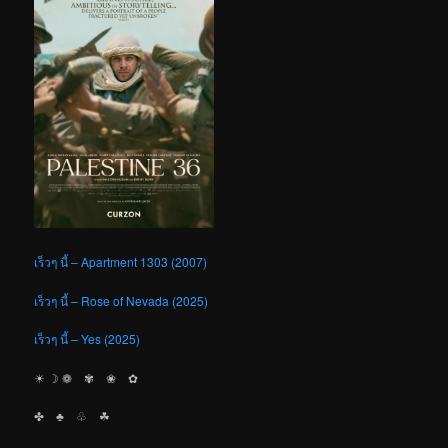
เร็วๆ นี้ – Apartment 1303 (2007)
เร็วๆ นี้ – Rose of Nevada (2025)
เร็วๆ นี้ – Yes (2025)
☀︎ ☽ ❁ ✾ ❀ ✿
✤ ♣︎ ♧ ☘︎