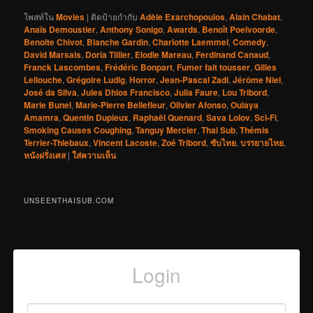
โพสท์ใน
Movies
|
ติดป้ายกำกับ
Adèle Exarchopoulos
,
Alain Chabat
,
Anaïs Demoustier
,
Anthony Sonigo
,
Awards
,
Benoît Poelvoorde
,
Benoite Chivot
,
Blanche Gardin
,
Charlotte Laemmel
,
Comedy
,
David Marsais
,
Doria Tillier
,
Elodie Mareau
,
Ferdinand Canaud
,
Franck Lascombes
,
Frédéric Bonpart
,
Fumer fait tousser
,
Gilles
Lellouche
,
Grégoire Ludig
,
Horror
,
Jean-Pascal Zadi
,
Jérôme Niel
,
José da Silva
,
Jules Dhios Francisco
,
Julia Faure
,
Lou Tribord
,
Marie Bunel
,
Marie-Pierre Bellefleur
,
Olivier Afonso
,
Oulaya
Amamra
,
Quentin Dupieux
,
Raphaël Quenard
,
Sava Lolov
,
Sci-Fi
,
Smoking Causes Coughing
,
Tanguy Mercier
,
Thai Sub
,
Thémis
Terrier-Thiebaux
,
Vincent Lacoste
,
Zoé Tribord
,
ซับไทย
,
บรรยายไทย
,
หนังฝรั่งเศส
|
ใส่ความเห็น
UNSEENTHAISUB.COM
Login
Username or Email
*