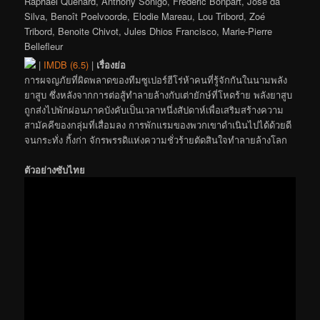
Raphaël Quenard, Anthony Sonigo, Frédéric Bonpart, José da
Silva, Benoît Poelvoorde, Elodie Mareau, Lou Tribord, Zoé
Tribord, Benoite Chivot, Jules Dhios Francisco, Marie-Pierre
Bellefleur
|
IMDB (6.5)
|
เรื่องย่อ
การผจญภัยที่ผิดพลาดของทีมซูเปอร์ฮีโร่ห้าคนที่รู้จักกันในนามพลัง
ยาสูบ ซึ่งหลังจากการต่อสู้ทำลายล้างกับเต่ายักษ์ที่โหดร้าย พลังยาสูบ
ถูกส่งไปพักผ่อนภาคบังคับเป็นเวลาหนึ่งสัปดาห์เพื่อเสริมสร้างความ
สามัคคีของกลุ่มที่เสื่อมลง การพักแรมของพวกเขาดำเนินไปได้ด้วยดี
จนกระทั่ง กิ้งก่า จักรพรรดิแห่งความชั่วร้ายตัดสินใจทำลายล้างโลก
ตัวอย่างซับไทย