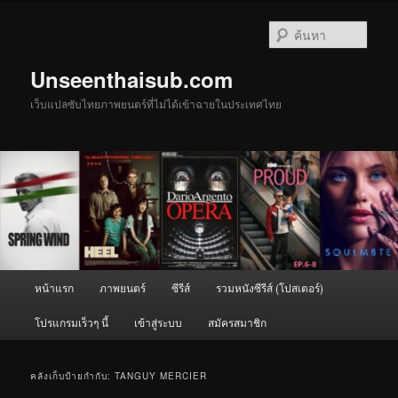
ข้าม
ข้าม
ไป
ไป
ค้นหา
ยัง
บทความ
เนื้อหา
รอง
Unseenthaisub.com
หลัก
เว็บแปลซับไทยภาพยนตร์ที่ไม่ได้เข้าฉายในประเทศไทย
เมนู
หน้าแรก
ภาพยนตร์
ซีรีส์
รวมหนังซีรีส์ (โปสเตอร์)
หลัก
โปรแกรมเร็วๆ นี้
เข้าสู่ระบบ
สมัครสมาชิก
คลังเก็บป้ายกำกับ:
TANGUY MERCIER