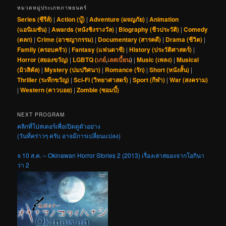
หมวดหมู่ประเภทภาพยนตร์
Series (ซีรีส์)
|
Action (บู๊)
|
Adventure (ผจญภัย)
|
Animation
(แอนิเมชัน)
|
Awards (หนังชิงรางวัล)
|
Biography (ชีวประวัติ)
|
Comedy
(ตลก)
|
Crime (อาชญากรรม)
|
Documentary (สารคดี)
|
Drama (ชีวิต)
|
Family (ครอบครัว)
|
Fantasy (แฟนตาซี)
|
History (ประวัติศาสตร์)
|
Horror (สยองขวัญ)
|
LGBTQ (
เกย์
,
เลสเบี้ยน
)
|
Music (เพลง)
|
Musical
(มิวสิคัล)
|
Mystery (ปมปริศนา)
|
Romance (รัก)
|
Short (หนังสั้น)
|
Thriller (ระทึกขวัญ)
|
Sci-Fi (วิทยาศาสตร์)
|
Sport (กีฬา)
|
War (สงคราม)
|
Western (คาวบอย)
|
Zombie (ซอมบี้)
NEXT PROGRAM
คลิกที่โปสเตอร์เพื่อเปิดดูตัวอย่าง
(วันที่คร่าวๆ ครับ อาจมีการเปลี่ยนแปลง)
จ 10 ส.ค. – Okinawan Horror Stories 2 (2013) เรื่องเล่าสยองจากโอกินา
ว่า 2