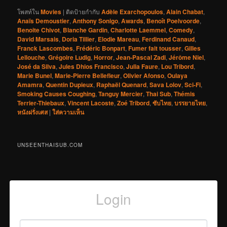
โพสท์ใน
Movies
|
ติดป้ายกำกับ
Adèle Exarchopoulos
,
Alain Chabat
,
Anaïs Demoustier
,
Anthony Sonigo
,
Awards
,
Benoît Poelvoorde
,
Benoite Chivot
,
Blanche Gardin
,
Charlotte Laemmel
,
Comedy
,
David Marsais
,
Doria Tillier
,
Elodie Mareau
,
Ferdinand Canaud
,
Franck Lascombes
,
Frédéric Bonpart
,
Fumer fait tousser
,
Gilles
Lellouche
,
Grégoire Ludig
,
Horror
,
Jean-Pascal Zadi
,
Jérôme Niel
,
José da Silva
,
Jules Dhios Francisco
,
Julia Faure
,
Lou Tribord
,
Marie Bunel
,
Marie-Pierre Bellefleur
,
Olivier Afonso
,
Oulaya
Amamra
,
Quentin Dupieux
,
Raphaël Quenard
,
Sava Lolov
,
Sci-Fi
,
Smoking Causes Coughing
,
Tanguy Mercier
,
Thai Sub
,
Thémis
Terrier-Thiebaux
,
Vincent Lacoste
,
Zoé Tribord
,
ซับไทย
,
บรรยายไทย
,
หนังฝรั่งเศส
|
ใส่ความเห็น
UNSEENTHAISUB.COM
Login
Username or Email
*