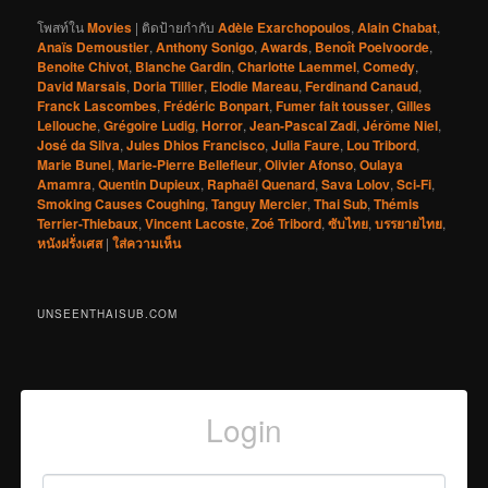
โพสท์ใน
Movies
|
ติดป้ายกำกับ
Adèle Exarchopoulos
,
Alain Chabat
,
Anaïs Demoustier
,
Anthony Sonigo
,
Awards
,
Benoît Poelvoorde
,
Benoite Chivot
,
Blanche Gardin
,
Charlotte Laemmel
,
Comedy
,
David Marsais
,
Doria Tillier
,
Elodie Mareau
,
Ferdinand Canaud
,
Franck Lascombes
,
Frédéric Bonpart
,
Fumer fait tousser
,
Gilles
Lellouche
,
Grégoire Ludig
,
Horror
,
Jean-Pascal Zadi
,
Jérôme Niel
,
José da Silva
,
Jules Dhios Francisco
,
Julia Faure
,
Lou Tribord
,
Marie Bunel
,
Marie-Pierre Bellefleur
,
Olivier Afonso
,
Oulaya
Amamra
,
Quentin Dupieux
,
Raphaël Quenard
,
Sava Lolov
,
Sci-Fi
,
Smoking Causes Coughing
,
Tanguy Mercier
,
Thai Sub
,
Thémis
Terrier-Thiebaux
,
Vincent Lacoste
,
Zoé Tribord
,
ซับไทย
,
บรรยายไทย
,
หนังฝรั่งเศส
|
ใส่ความเห็น
UNSEENTHAISUB.COM
Login
Username or Email
*