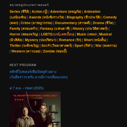
หมวดหมู่ประเภทภาพยนตร์
Series (ซีรีส์)
|
Action (บู๊)
|
Adventure (ผจญภัย)
|
Animation
(แอนิเมชัน)
|
Awards (หนังชิงรางวัล)
|
Biography (ชีวประวัติ)
|
Comedy
(ตลก)
|
Crime (อาชญากรรม)
|
Documentary (สารคดี)
|
Drama (ชีวิต)
|
Family (ครอบครัว)
|
Fantasy (แฟนตาซี)
|
History (ประวัติศาสตร์)
|
Horror (สยองขวัญ)
|
LGBTQ (
เกย์
,
เลสเบี้ยน
)
|
Music (เพลง)
|
Musical
(มิวสิคัล)
|
Mystery (ปมปริศนา)
|
Romance (รัก)
|
Short (หนังสั้น)
|
Thriller (ระทึกขวัญ)
|
Sci-Fi (วิทยาศาสตร์)
|
Sport (กีฬา)
|
War (สงคราม)
|
Western (คาวบอย)
|
Zombie (ซอมบี้)
NEXT PROGRAM
คลิกที่โปสเตอร์เพื่อเปิดดูตัวอย่าง
(วันที่คร่าวๆ ครับ อาจมีการเปลี่ยนแปลง)
ศ 7 ส.ค. – Heel (2025)