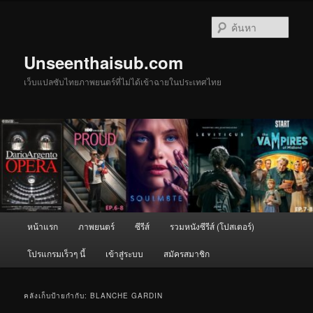
ข้าม
ข้าม
ไป
ไป
ค้นหา
ยัง
บทความ
เนื้อหา
รอง
Unseenthaisub.com
หลัก
เว็บแปลซับไทยภาพยนตร์ที่ไม่ได้เข้าฉายในประเทศไทย
เมนู
หน้าแรก
ภาพยนตร์
ซีรีส์
รวมหนังซีรีส์ (โปสเตอร์)
หลัก
โปรแกรมเร็วๆ นี้
เข้าสู่ระบบ
สมัครสมาชิก
คลังเก็บป้ายกำกับ:
BLANCHE GARDIN