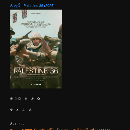
เร็วๆ นี้ – Palestine 36 (2025)
☀︎ ☽ ❁ ✾ ❀ ✿
✤ ♣︎ ♧ ☘︎
เรื่องล่าสุด