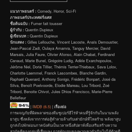
แนวภาพยนตร์ :
Comedy, Horror, Sci-Fi
ภาพยนตร์ประเทศฝรั่งเศส
ชื่อต้นฉบับ :
Fumer fait tousser
ผู้กำกับ :
Quentin Dupieux
ผู้เขียนบท :
Quentin Dupieux
นักแสดง :
Gilles Lellouche, Vincent Lacoste, Anaïs Demoustier,
Jean-Pascal Zadi, Oulaya Amamra, Tanguy Mercier, David
Marsais, Julia Faure, Olivier Afonso, Alain Chabat, Ferdinand
Canaud, Marie Bunel, Grégoire Ludig, Adèle Exarchopoulos,
Jérôme Niel, Doria Tillier, Thémis Terrier-Thiebaux, Sava Lolov,
Charlotte Laemmel, Franck Lascombes, Blanche Gardin,
Raphaël Quenard, Anthony Sonigo, Frédéric Bonpart, José da
Silva, Benoît Poelvoorde, Elodie Mareau, Lou Tribord, Zoé
Tribord, Benoite Chivot, Jules Dhios Francisco, Marie-Pierre
Bellefleur
|
IMDB (6.5)
|
เรื่องย่อ
การผจญภัยที่ผิดพลาดของทีมซูเปอร์ฮีโร่ห้าคนที่รู้จักกันในนามพลัง
ยาสูบ ซึ่งหลังจากการต่อสู้ทำลายล้างกับเต่ายักษ์ที่โหดร้าย พลังยาสูบ
ถูกส่งไปพักผ่อนภาคบังคับเป็นเวลาหนึ่งสัปดาห์เพื่อเสริมสร้างความ
สามัคคีของกลุ่มที่เสื่อมลง การพักแรมของพวกเขาดำเนินไปได้ด้วยดี