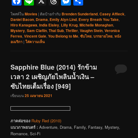
Facebook
Line
X
Threads
Messenger
Share
โพสท์ใน
Movies
|
ติดป้ายกำกับ
Brenden Sunderland
,
Casey Affleck
,
Daniel Bacon
,
Drama
,
Emily Alyn Lind
,
Every Breath You Take
,
Hiro Kanagawa
,
India Eisley
,
Lilly Krug
,
Michelle Monaghan
,
Mystery
,
Sam Claflin
,
Thai Sub
,
Thriller
,
Vaughn Stein
,
Veronica
Ferres
,
Vincent Gale
,
You Belong to Me
,
ซับไทย
,
บรรยายไทย
,
หนัง
อเมริกา
|
ใส่ความเห็น
Sapphire Blue (2014) รักข้าม
เวลา 2 เผชิญภัยไพลินน้ำเงิน –
ซับไทยเต็มเรื่อง [949]
เขียนบน
25 เมษายน 2021
ภาคต่อของ
Ruby Red (2010)
แนวภาพยนตร์ :
Adventure, Drama, Family, Fantasy, Mystery,
Romance, Sci-Fi