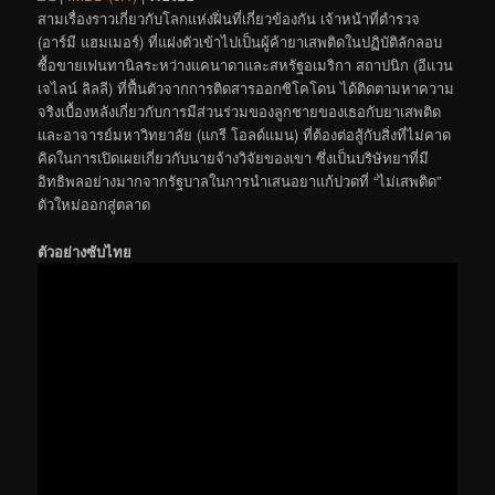
สามเรื่องราวเกี่ยวกับโลกแห่งฝิ่นที่เกี่ยวข้องกัน เจ้าหน้าที่ตำรวจ
(อาร์มี แฮมเมอร์) ที่แฝงตัวเข้าไปเป็นผู้ค้ายาเสพติดในปฏิบัติลักลอบ
ซื้อขายเฟนทานิลระหว่างแคนาดาและสหรัฐอเมริกา สถาปนิก (อีแวน
เจไลน์ ลิลลี) ที่ฟื้นตัวจากการติดสารออกซิโคโดน ได้ติดตามหาความ
จริงเบื้องหลังเกี่ยวกับการมีส่วนร่วมของลูกชายของเธอกับยาเสพติด
และอาจารย์มหาวิทยาลัย (แกรี โอลด์แมน) ที่ต้องต่อสู้กับสิ่งที่ไม่คาด
คิดในการเปิดเผยเกี่ยวกับนายจ้างวิจัยของเขา ซึ่งเป็นบริษัทยาที่มี
อิทธิพลอย่างมากจากรัฐบาลในการนำเสนอยาแก้ปวดที่ “ไม่เสพติด”
ตัวใหม่ออกสู่ตลาด
ตัวอย่างซับไทย