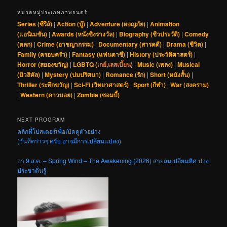
หมวดหมู่ประเภทภาพยนตร์
Series (ซีรีส์)
|
Action (บู๊)
|
Adventure (ผจญภัย)
|
Animation
(แอนิเมชัน)
|
Awards (หนังชิงรางวัล)
|
Biography (ชีวประวัติ)
|
Comedy
(ตลก)
|
Crime (อาชญากรรม)
|
Documentary (สารคดี)
|
Drama (ชีวิต)
|
Family (ครอบครัว)
|
Fantasy (แฟนตาซี)
|
History (ประวัติศาสตร์)
|
Horror (สยองขวัญ)
|
LGBTQ (
เกย์
,
เลสเบี้ยน
)
|
Music (เพลง)
|
Musical
(มิวสิคัล)
|
Mystery (ปมปริศนา)
|
Romance (รัก)
|
Short (หนังสั้น)
|
Thriller (ระทึกขวัญ)
|
Sci-Fi (วิทยาศาสตร์)
|
Sport (กีฬา)
|
War (สงคราม)
|
Western (คาวบอย)
|
Zombie (ซอมบี้)
NEXT PROGRAM
คลิกที่โปสเตอร์เพื่อเปิดดูตัวอย่าง
(วันที่คร่าวๆ ครับ อาจมีการเปลี่ยนแปลง)
อา 9 ส.ค. – Spring Wind – The Awakening (2026) สายลมเปลี่ยนทิศ ปวง
ประชาตื่นรู้