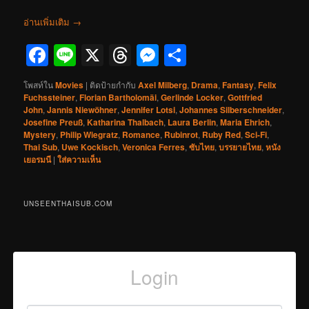
อ่านเพิ่มเติม
→
Facebook
Line
X
Threads
Messenger
Share
โพสท์ใน
Movies
|
ติดป้ายกำกับ
Axel Milberg
,
Drama
,
Fantasy
,
Felix
Fuchssteiner
,
Florian Bartholomäi
,
Gerlinde Locker
,
Gottfried
John
,
Jannis Niewöhner
,
Jennifer Lotsi
,
Johannes Silberschneider
,
Josefine Preuß
,
Katharina Thalbach
,
Laura Berlin
,
Maria Ehrich
,
Mystery
,
Philip Wiegratz
,
Romance
,
Rubinrot
,
Ruby Red
,
Sci-Fi
,
Thai Sub
,
Uwe Kockisch
,
Veronica Ferres
,
ซับไทย
,
บรรยายไทย
,
หนัง
เยอรมนี
|
ใส่ความเห็น
UNSEENTHAISUB.COM
Login