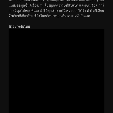
แหล่งข้อมูลชั้นดีเรื่องงานเลี้ยงยุคศตวรรษที่สิบแปด และเซเมริอุส การ์
กอยล์พูดไม่หยุดที่แนะนำได้ทุกเรื่อง แต่ใครจะบอกได้ว่า ทำไมกีเดียน
จึงเดี๋ยวดีเดี๋ยวร้าย ชีวิตในอดีตน่าสนุกหรือน่าปวดหัวกันแน่!
ตัวอย่างซับไทย