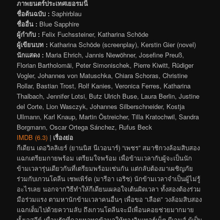
ภาพยนตร์ประเทศเยอรมนี
ชื่อต้นฉบับ :
Saphirblau
ชื่ออื่น :
Blue Sapphire
ผู้กำกับ :
Felix Fuchssteiner, Katharina Schöde
ผู้เขียนบท :
Katharina Schöde (screenplay), Kerstin Gier (novel)
นักแสดง :
Maria Ehrich, Jannis Niewöhner, Josefine Preuß,
Florian Bartholomäi, Peter Simonischek, Pierre Kiwitt, Rüdiger
Vogler, Johannes von Matuschka, Chiara Schoras, Christine
Rollar, Bastian Trost, Rolf Kanies, Veronica Ferres, Katharina
Thalbach, Jennifer Lotsi, Butz Ulrich Buse, Laura Berlin, Justine
del Corte, Lion Wasczyk, Johannes Silberschneider, Kostja
Ullmann, Karl Knaup, Martin Östreicher, Tilla Kratochwil, Sandra
Borgmann, Oscar Ortega Sánchez, Rufus Beck
IMDB (6.3)
|
เรื่องย่อ
กีเดียน เดอวิลลิเยร์ (ยานนิส นีเวอนาร์) “เพชร” สมาชิกวงล้อมสิบสอง
แฉกเตรียมกายพร้อม เตรียมใจพร้อม เพื่อข้ามเวลากับผู้จะเป็นนัก
ข้ามเวลารุ่นเดียวกันที่เตรียมพร้อมเช่นกัน แต่กลับต้องมาเผชิญภัย
ร่วมกับเกวนโดลีน เชพเพิร์ด (มารีอา เอริช) นักข้ามเวลาจำเป็นผู้ไม่รู้
อะไรเลย นอกจากวิธีทำให้กีเดียนเผลอใจเต้นผิดเวลา ทั้งสองต้องร่วม
มือร่วมแรง ตามหานักข้ามเวลาคนอื่นๆ เพื่อขอ “เลือด” วงล้อมสิบสอง
แฉกเต็มไปด้วยความลับ ถึงเกวนโดลีนจะมีเพื่อนคอยช่วยมากมาย
ทั้งเลสลีย์ เพื่อนรักที่คอยหาทุกข้อมูลให้ทางอินเทอร์เน็ต ผีเจมส์ ผู้เป็น