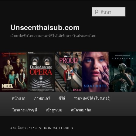
ข้าม
ข้าม
ไป
ไป
ค้นหา
ยัง
บทความ
เนื้อหา
รอง
Unseenthaisub.com
หลัก
เว็บแปลซับไทยภาพยนตร์ที่ไม่ได้เข้าฉายในประเทศไทย
เมนู
หน้าแรก
ภาพยนตร์
ซีรีส์
รวมหนังซีรีส์ (โปสเตอร์)
หลัก
โปรแกรมเร็วๆ นี้
เข้าสู่ระบบ
สมัครสมาชิก
คลังเก็บป้ายกำกับ:
VERONICA FERRES