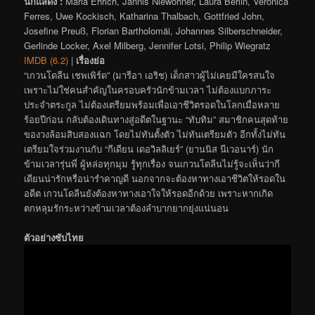
นักแสดง :
Maria Ehrich, Jannis Niewöhner, Laura Berlin, Veronica
Ferres, Uwe Kockisch, Katharina Thalbach, Gottfried John,
Josefine Preuß, Florian Bartholomäi, Johannes Silberschneider,
Gerlinde Locker, Axel Milberg, Jennifer Lotsi, Philip Wiegratz
IMDB (6.2)
|
เรื่องย่อ
“เกวนโดลีน เชพเพิร์ด” (มารีอา เอริช) เด็กสาวผู้ไม่เคยมีใครสนใจ
เพราะไม่ใช่คนสำคัญในครอบครัวนักข้ามเวลา ไม่ต้องแบกภาระ
ประจำตระกูล ไม่ต้องเตรียมพร้อมเพื่อเอาชีวิตรอดในโลกเมื่อหลาย
ร้อยปีก่อน กลับต้องเดินทางสู่อดีตในฐานะ “ทับทิม” สมาชิกคนสุดท้าย
ของวงล้อมสิบสองแฉก โดยไม่ทันตั้งตัว ไม่ทันเตรียมตัว อีกทั้งไม่ทัน
เตรียมใจร่วมงานกับ “กีเดียน เดอวิลลิเยร์” (ยานนิส นีเวอนาร์) นัก
ข้ามเวลารุ่นพี่ ผู้หล่อทุกมุม รู้ทุกเรื่อง จนเกวนโดลีนไม่รู้จะเห็นว่ากี
เดียนน่ารักหรือน่ารำคาญดี นอกจากจะต้องหาทางเอาชีวิตให้รอดใน
อดีต เกวนโดลีนยังต้องหาทางเอาใจให้รอดอีกด้วย เพราะหากเกิด
ตกหลุมรักระหว่างข้ามเวลาต้องลำบากยากยุ่งแน่นอน
ตัวอย่างซับไทย