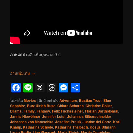
ภาพแคป
(คลิกเพื่อดูขนาดจริง)
อ่านเพิ่มเติม
→
Facebook
Line
X
Threads
Messenger
Share
โพสท์ใน
Movies
|
ติดป้ายกำกับ
Adventure
,
Bastian Trost
,
Blue
Sapphire
,
Butz Ulrich Buse
,
Chiara Schoras
,
Christine Rollar
,
Drama
,
Family
,
Fantasy
,
Felix Fuchssteiner
,
Florian Bartholomäi
,
Jannis Niewöhner
,
Jennifer Lotsi
,
Johannes Silberschneider
,
Johannes von Matuschka
,
Josefine Preuß
,
Justine del Corte
,
Karl
Knaup
,
Katharina Schöde
,
Katharina Thalbach
,
Kostja Ullmann
,
Laura Berlin
,
Lion Wasczyk
,
Maria Ehrich
,
Martin Östreicher
,