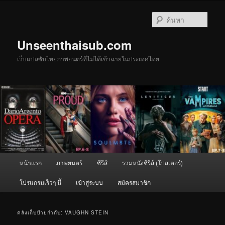
ข้าม
ข้าม
ไป
ไป
ค้นหา
ยัง
บทความ
เนื้อหา
รอง
Unseenthaisub.com
หลัก
เว็บแปลซับไทยภาพยนตร์ที่ไม่ได้เข้าฉายในประเทศไทย
เมนู
หน้าแรก
ภาพยนตร์
ซีรีส์
รวมหนังซีรีส์ (โปสเตอร์)
หลัก
โปรแกรมเร็วๆ นี้
เข้าสู่ระบบ
สมัครสมาชิก
คลังเก็บป้ายกำกับ:
VAUGHN STEIN