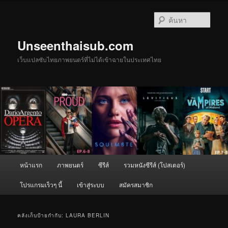
ข้าม
ข้าม
ไป
ไป
ค้นหา
ยัง
บทความ
เนื้อหา
รอง
Unseenthaisub.com
หลัก
เว็บแปลซับไทยภาพยนตร์ที่ไม่ได้เข้าฉายในประเทศไทย
เมนู
หน้าแรก
ภาพยนตร์
ซีรีส์
รวมหนังซีรีส์ (โปสเตอร์)
หลัก
โปรแกรมเร็วๆ นี้
เข้าสู่ระบบ
สมัครสมาชิก
คลังเก็บป้ายกำกับ:
LAURA BERLIN