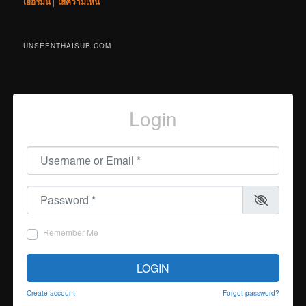
เยอรมนี
|
ใส่ความเห็น
UNSEENTHAISUB.COM
Login
Username or Email
*
Password
*
Remember Me
LOGIN
Create account
Forgot password?