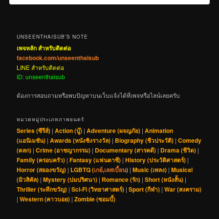
UNSEENTHAISUB’S NOTE
เพจหลัก สำหรับติดต่อ
facebook.com/unseenthaisub
LINE สำหรับติดต่อ
ID: unseenthaisub
ต้องการสอบถามหรือพบปัญหาบนเว็บแจ้งได้ที่เพจหรือไลน์เลยครับ
หมวดหมู่ประเภทภาพยนตร์
Series (ซีรีส์)
|
Action (บู๊)
|
Adventure (ผจญภัย)
|
Animation
(แอนิเมชัน)
|
Awards (หนังชิงรางวัล)
|
Biography (ชีวประวัติ)
|
Comedy
(ตลก)
|
Crime (อาชญากรรม)
|
Documentary (สารคดี)
|
Drama (ชีวิต)
|
Family (ครอบครัว)
|
Fantasy (แฟนตาซี)
|
History (ประวัติศาสตร์)
|
Horror (สยองขวัญ)
|
LGBTQ (
เกย์
,
เลสเบี้ยน
)
|
Music (เพลง)
|
Musical
(มิวสิคัล)
|
Mystery (ปมปริศนา)
|
Romance (รัก)
|
Short (หนังสั้น)
|
Thriller (ระทึกขวัญ)
|
Sci-Fi (วิทยาศาสตร์)
|
Sport (กีฬา)
|
War (สงคราม)
|
Western (คาวบอย)
|
Zombie (ซอมบี้)