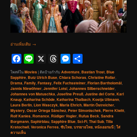
อ่านเพิ่มเติม
→
Facebook
Line
X
Threads
Messenger
Share
โพสท์ใน
Movies
|
ติดป้ายกำกับ
Adventure
,
Bastian Trost
,
Blue
Sapphire
,
Butz Ulrich Buse
,
Chiara Schoras
,
Christine Rollar
,
Drama
,
Family
,
Fantasy
,
Felix Fuchssteiner
,
Florian Bartholomäi
,
Jannis Niewöhner
,
Jennifer Lotsi
,
Johannes Silberschneider
,
Johannes von Matuschka
,
Josefine Preuß
,
Justine del Corte
,
Karl
Knaup
,
Katharina Schöde
,
Katharina Thalbach
,
Kostja Ullmann
,
Laura Berlin
,
Lion Wasczyk
,
Maria Ehrich
,
Martin Östreicher
,
Mystery
,
Oscar Ortega Sánchez
,
Peter Simonischek
,
Pierre Kiwitt
,
Rolf Kanies
,
Romance
,
Rüdiger Vogler
,
Rufus Beck
,
Sandra
Borgmann
,
Saphirblau
,
Sapphire Blue
,
Sci-Fi
,
Thai Sub
,
Tilla
Kratochwil
,
Veronica Ferres
,
ซับไทย
,
บรรยายไทย
,
หนังเยอรมนี
|
ใส่
ความเห็น