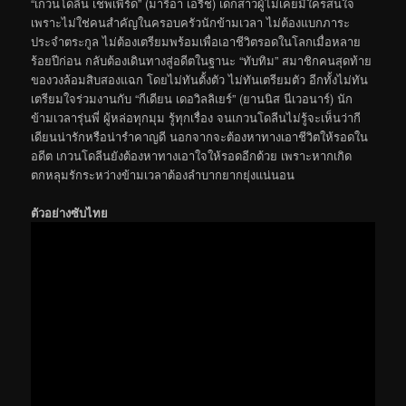
“เกวนโดลีน เชพเพิร์ด” (มารีอา เอริช) เด็กสาวผู้ไม่เคยมีใครสนใจ
เพราะไม่ใช่คนสำคัญในครอบครัวนักข้ามเวลา ไม่ต้องแบกภาระ
ประจำตระกูล ไม่ต้องเตรียมพร้อมเพื่อเอาชีวิตรอดในโลกเมื่อหลาย
ร้อยปีก่อน กลับต้องเดินทางสู่อดีตในฐานะ “ทับทิม” สมาชิกคนสุดท้าย
ของวงล้อมสิบสองแฉก โดยไม่ทันตั้งตัว ไม่ทันเตรียมตัว อีกทั้งไม่ทัน
เตรียมใจร่วมงานกับ “กีเดียน เดอวิลลิเยร์” (ยานนิส นีเวอนาร์) นัก
ข้ามเวลารุ่นพี่ ผู้หล่อทุกมุม รู้ทุกเรื่อง จนเกวนโดลีนไม่รู้จะเห็นว่ากี
เดียนน่ารักหรือน่ารำคาญดี นอกจากจะต้องหาทางเอาชีวิตให้รอดใน
อดีต เกวนโดลีนยังต้องหาทางเอาใจให้รอดอีกด้วย เพราะหากเกิด
ตกหลุมรักระหว่างข้ามเวลาต้องลำบากยากยุ่งแน่นอน
ตัวอย่างซับไทย