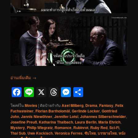
อ่านเพิ่มเติม
→
Facebook
Line
X
Threads
Messenger
Share
โพสท์ใน
Movies
|
ติดป้ายกำกับ
Axel Milberg
,
Drama
,
Fantasy
,
Felix
Fuchssteiner
,
Florian Bartholomäi
,
Gerlinde Locker
,
Gottfried
John
,
Jannis Niewöhner
,
Jennifer Lotsi
,
Johannes Silberschneider
,
Josefine Preuß
,
Katharina Thalbach
,
Laura Berlin
,
Maria Ehrich
,
Mystery
,
Philip Wiegratz
,
Romance
,
Rubinrot
,
Ruby Red
,
Sci-Fi
,
Thai Sub
,
Uwe Kockisch
,
Veronica Ferres
,
ซับไทย
,
บรรยายไทย
,
หนัง