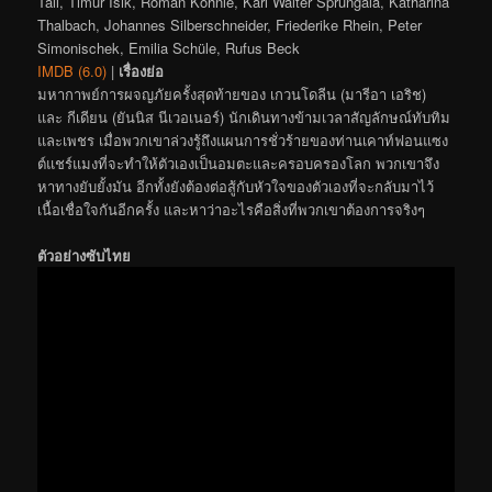
Tall, Timur Isik, Roman Kohnle, Karl Walter Sprungala, Katharina
Thalbach, Johannes Silberschneider, Friederike Rhein, Peter
Simonischek, Emilia Schüle, Rufus Beck
IMDB (6.0)
|
เรื่องย่อ
มหากาพย์การผจญภัยครั้งสุดท้ายของ เกวนโดลีน (มารีอา เอริช)
และ กีเดียน (ยันนิส นีเวอเนอร์) นักเดินทางข้ามเวลาสัญลักษณ์ทับทิม
และเพชร เมื่อพวกเขาล่วงรู้ถึงแผนการชั่วร้ายของท่านเคาท์ฟอนแซง
ต์แชร์แมงที่จะทำให้ตัวเองเป็นอมตะและครอบครองโลก พวกเขาจึง
หาทางยับยั้งมัน อีกทั้งยังต้องต่อสู้กับหัวใจของตัวเองที่จะกลับมาไว้
เนื้อเชื่อใจกันอีกครั้ง และหาว่าอะไรคือสิ่งที่พวกเขาต้องการจริงๆ
ตัวอย่างซับไทย