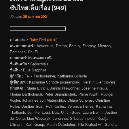
ซับไทยเต็มเรื่อง [949]
เขียนบน
25 เมษายน 2021
ภาคต่อของ
Ruby Red (2010)
แนวภาพยนตร์ :
Adventure, Drama, Family, Fantasy, Mystery,
Romance, Sci-Fi
ภาพยนตร์ประเทศเยอรมนี
ชื่อต้นฉบับ :
Saphirblau
ชื่ออื่น :
Blue Sapphire
ผู้กำกับ :
Felix Fuchssteiner, Katharina Schöde
ผู้เขียนบท :
Katharina Schöde (screenplay), Kerstin Gier (novel)
นักแสดง :
Maria Ehrich, Jannis Niewöhner, Josefine Preuß,
Florian Bartholomäi, Peter Simonischek, Pierre Kiwitt, Rüdiger
Vogler, Johannes von Matuschka, Chiara Schoras, Christine
Rollar, Bastian Trost, Rolf Kanies, Veronica Ferres, Katharina
Thalbach, Jennifer Lotsi, Butz Ulrich Buse, Laura Berlin, Justine
del Corte, Lion Wasczyk, Johannes Silberschneider, Kostja
Ullmann, Karl Knaup, Martin Östreicher, Tilla Kratochwil, Sandra