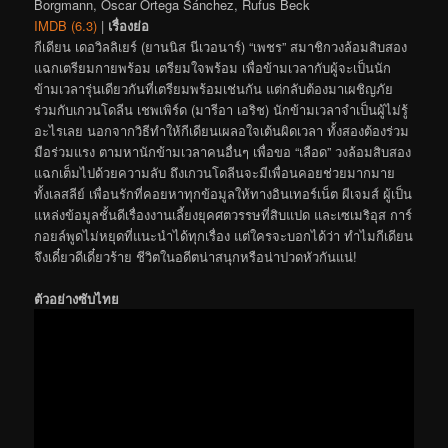
Borgmann, Oscar Ortega Sánchez, Rufus Beck
IMDB (6.3)
|
เรื่องย่อ
กีเดียน เดอวิลลิเยร์ (ยานนิส นีเวอนาร์) “เพชร” สมาชิกวงล้อมสิบสอง
แฉกเตรียมกายพร้อม เตรียมใจพร้อม เพื่อข้ามเวลากับผู้จะเป็นนัก
ข้ามเวลารุ่นเดียวกันที่เตรียมพร้อมเช่นกัน แต่กลับต้องมาเผชิญภัย
ร่วมกับเกวนโดลีน เชพเพิร์ด (มารีอา เอริช) นักข้ามเวลาจำเป็นผู้ไม่รู้
อะไรเลย นอกจากวิธีทำให้กีเดียนเผลอใจเต้นผิดเวลา ทั้งสองต้องร่วม
มือร่วมแรง ตามหานักข้ามเวลาคนอื่นๆ เพื่อขอ “เลือด” วงล้อมสิบสอง
แฉกเต็มไปด้วยความลับ ถึงเกวนโดลีนจะมีเพื่อนคอยช่วยมากมาย
ทั้งเลสลีย์ เพื่อนรักที่คอยหาทุกข้อมูลให้ทางอินเทอร์เน็ต ผีเจมส์ ผู้เป็น
แหล่งข้อมูลชั้นดีเรื่องงานเลี้ยงยุคศตวรรษที่สิบแปด และเซเมริอุส การ์
กอยล์พูดไม่หยุดที่แนะนำได้ทุกเรื่อง แต่ใครจะบอกได้ว่า ทำไมกีเดียน
จึงเดี๋ยวดีเดี๋ยวร้าย ชีวิตในอดีตน่าสนุกหรือน่าปวดหัวกันแน่!
ตัวอย่างซับไทย