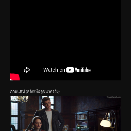
ภาพแคป
(คลิกเพื่อดูขนาดจริง)