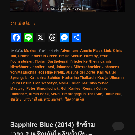
อ่านเพิ่มเติม
→
Facebook
Line
X
Threads
Messenger
Share
โพสท์ใน
Movies
|
ติดป้ายกำกับ
Adventure
,
Amelie Plaas-Link
,
Chris
Tall
,
Drama
,
Emerald Green
,
Emilia Schüle
,
Fantasy
,
Felix
Fuchssteiner
,
Florian Bartholomäi
,
Friederike Rhein
,
Jannis
Niewöhner
,
Jennifer Lotsi
,
Johannes Silberschneider
,
Johannes
von Matuschka
,
Josefine Preuß
,
Justine del Corte
,
Karl Walter
Sprungala
,
Katharina Schöde
,
Katharina Thalbach
,
Kostja Ullmann
,
Laura Berlin
,
Lion Wasczyk
,
Maria Ehrich
,
Matthias Winde
,
Mystery
,
Peter Simonischek
,
Rolf Kanies
,
Roman Kohnle
,
Romance
,
Rufus Beck
,
Sci-Fi
,
Smaragdgrün
,
Thai Sub
,
Timur Isik
,
ซับไทย
,
บรรยายไทย
,
หนังเยอรมนี
|
ใส่ความเห็น
Sapphire Blue (2014) รักข้าม
เวลา 2 เผชิญภัยไพลินน้ำเงิน –