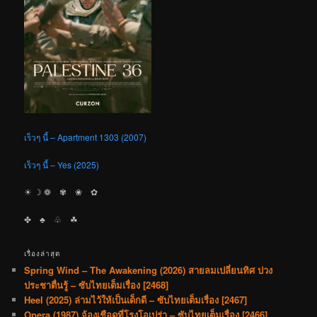
เร็วๆ นี้ – Apartment 1303 (2007)
เร็วๆ นี้ – Yes (2025)
☀︎ ☽ ❁ ✾ ❀ ✿
✤ ♣︎ ♧ ☘︎
เรื่องล่าสุด
Spring Wind – The Awakening (2026) สายลมเปลี่ยนทิศ ปวง
ประชาตื่นรู้ – ซับไทยเต็มเรื่อง [2468]
Heel (2025) ล่ามไว้ให้เป็นเด็กดี – ซับไทยเต็มเรื่อง [2467]
Opera (1987) จ้องเชือดที่โรงโอเปร่า – ซับไทยเต็มเรื่อง [2466]