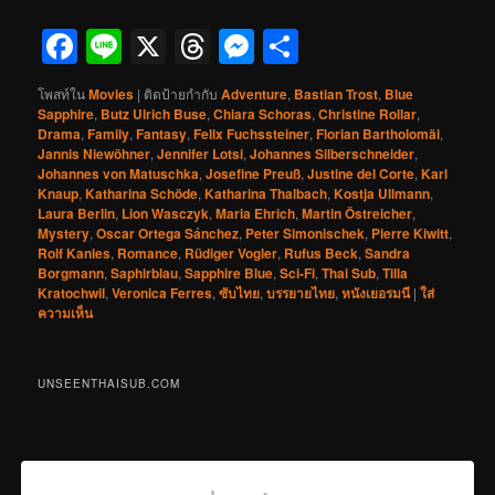
Facebook
Line
X
Threads
Messenger
Share
โพสท์ใน
Movies
|
ติดป้ายกำกับ
Adventure
,
Bastian Trost
,
Blue
Sapphire
,
Butz Ulrich Buse
,
Chiara Schoras
,
Christine Rollar
,
Drama
,
Family
,
Fantasy
,
Felix Fuchssteiner
,
Florian Bartholomäi
,
Jannis Niewöhner
,
Jennifer Lotsi
,
Johannes Silberschneider
,
Johannes von Matuschka
,
Josefine Preuß
,
Justine del Corte
,
Karl
Knaup
,
Katharina Schöde
,
Katharina Thalbach
,
Kostja Ullmann
,
Laura Berlin
,
Lion Wasczyk
,
Maria Ehrich
,
Martin Östreicher
,
Mystery
,
Oscar Ortega Sánchez
,
Peter Simonischek
,
Pierre Kiwitt
,
Rolf Kanies
,
Romance
,
Rüdiger Vogler
,
Rufus Beck
,
Sandra
Borgmann
,
Saphirblau
,
Sapphire Blue
,
Sci-Fi
,
Thai Sub
,
Tilla
Kratochwil
,
Veronica Ferres
,
ซับไทย
,
บรรยายไทย
,
หนังเยอรมนี
|
ใส่
ความเห็น
UNSEENTHAISUB.COM