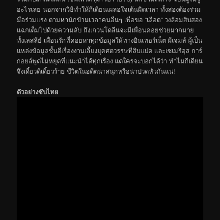
อะไรเลย นอกจากวิธีทำให้กีเดียนเผลอใจเต้นผิดเวลา ทั้งสองต้องร่วม
มือร่วมแรง ตามหานักข้ามเวลาคนอื่นๆ เพื่อขอ “เลือด” วงล้อมสิบสอง
แฉกเต็มไปด้วยความลับ ถึงเกวนโดลีนจะมีเพื่อนคอยช่วยมากมาย
ทั้งเลสลีย์ เพื่อนรักที่คอยหาทุกข้อมูลให้ทางอินเทอร์เน็ต ผีเจมส์ ผู้เป็น
แหล่งข้อมูลชั้นดีเรื่องงานเลี้ยงยุคศตวรรษที่สิบแปด และเซเมริอุส การ์
กอยล์พูดไม่หยุดที่แนะนำได้ทุกเรื่อง แต่ใครจะบอกได้ว่า ทำไมกีเดียน
จึงเดี๋ยวดีเดี๋ยวร้าย ชีวิตในอดีตน่าสนุกหรือน่าปวดหัวกันแน่!
ตัวอย่างซับไทย