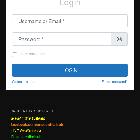
Login
Username or Email
*
Password
*
Remember Me
LOGIN
Create account
Forgot password?
UNSEENTHAISUB’S NOTE
เพจหลัก สำหรับติดต่อ
facebook.com/unseenthaisub
LINE สำหรับติดต่อ
ID: unseenthaisub