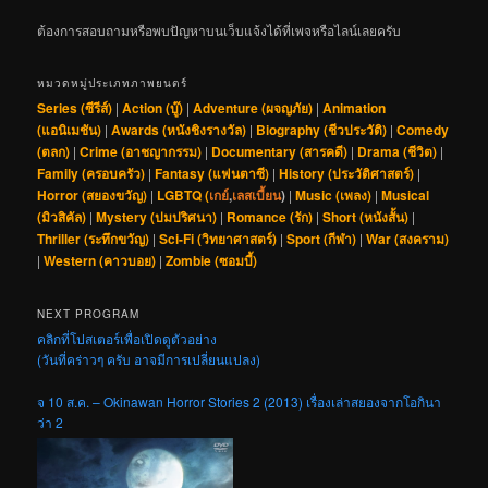
ต้องการสอบถามหรือพบปัญหาบนเว็บแจ้งได้ที่เพจหรือไลน์เลยครับ
หมวดหมู่ประเภทภาพยนตร์
Series (ซีรีส์)
|
Action (บู๊)
|
Adventure (ผจญภัย)
|
Animation
(แอนิเมชัน)
|
Awards (หนังชิงรางวัล)
|
Biography (ชีวประวัติ)
|
Comedy
(ตลก)
|
Crime (อาชญากรรม)
|
Documentary (สารคดี)
|
Drama (ชีวิต)
|
Family (ครอบครัว)
|
Fantasy (แฟนตาซี)
|
History (ประวัติศาสตร์)
|
Horror (สยองขวัญ)
|
LGBTQ (
เกย์
,
เลสเบี้ยน
)
|
Music (เพลง)
|
Musical
(มิวสิคัล)
|
Mystery (ปมปริศนา)
|
Romance (รัก)
|
Short (หนังสั้น)
|
Thriller (ระทึกขวัญ)
|
Sci-Fi (วิทยาศาสตร์)
|
Sport (กีฬา)
|
War (สงคราม)
|
Western (คาวบอย)
|
Zombie (ซอมบี้)
NEXT PROGRAM
คลิกที่โปสเตอร์เพื่อเปิดดูตัวอย่าง
(วันที่คร่าวๆ ครับ อาจมีการเปลี่ยนแปลง)
จ 10 ส.ค. – Okinawan Horror Stories 2 (2013) เรื่องเล่าสยองจากโอกินา
ว่า 2