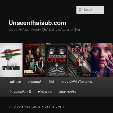
ข้าม
ข้าม
ไป
ไป
ค้นหา
ยัง
บทความ
เนื้อหา
รอง
Unseenthaisub.com
หลัก
เว็บแปลซับไทยภาพยนตร์ที่ไม่ได้เข้าฉายในประเทศไทย
เมนู
หน้าแรก
ภาพยนตร์
ซีรีส์
รวมหนังซีรีส์ (โปสเตอร์)
หลัก
โปรแกรมเร็วๆ นี้
เข้าสู่ระบบ
สมัครสมาชิก
คลังเก็บป้ายกำกับ:
MARTIN ÖSTREICHER