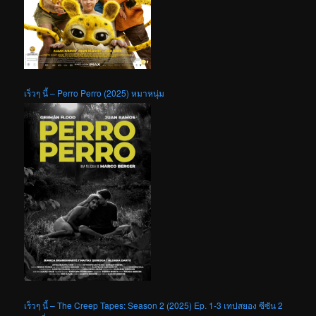
เร็วๆ นี้ – Perro Perro (2025) หมาหนุ่ม
เร็วๆ นี้ – The Creep Tapes: Season 2 (2025) Ep. 1-3 เทปสยอง ซีซัน 2