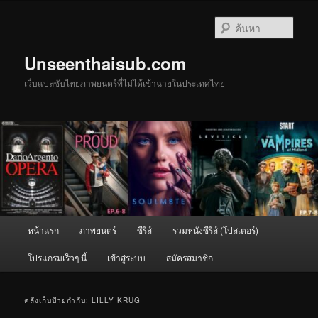
ข้าม
ข้าม
ไป
ไป
ค้นหา
ยัง
บทความ
เนื้อหา
รอง
Unseenthaisub.com
หลัก
เว็บแปลซับไทยภาพยนตร์ที่ไม่ได้เข้าฉายในประเทศไทย
เมนู
หน้าแรก
ภาพยนตร์
ซีรีส์
รวมหนังซีรีส์ (โปสเตอร์)
หลัก
โปรแกรมเร็วๆ นี้
เข้าสู่ระบบ
สมัครสมาชิก
คลังเก็บป้ายกำกับ:
LILLY KRUG