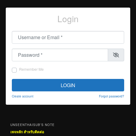
Login
Username or Email
*
Password
*
Remember Me
LOGIN
Create account
Forgot password?
UNSEENTHAISUB’S NOTE
เพจหลัก สำหรับติดต่อ