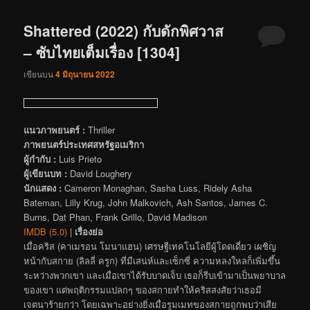
Shattered (2022) กับดักพิศวาส
– ซับไทยเต็มเรื่อง [1304]
เขียนบน
4 มิถุนายน 2022
แนวภาพยนตร์ :
Thriller
ภาพยนตร์ประเทศสหรัฐอเมริกา
ผู้กำกับ :
Luis Prieto
ผู้เขียนบท :
David Loughery
นักแสดง :
Cameron Monaghan, Sasha Luss, Ridely Asha
Bateman, Lilly Krug, John Malkovich, Ash Santos, James C.
Burns, Dat Phan, Frank Grillo, David Madison
IMDB (5.0)
|
เรื่องย่อ
เมื่อคริส (คาเมรอน โมนาแฮน) เศรษฐีเทคโนโลยีผู้โดดเดี่ยว เผชิญ
หน้ากับสกาย (ลิลลี่ ครูก) ที่มีเสน่ห์และเซ็กซี่ ความหลงใหลก็เพิ่มขึ้น
ระหว่างพวกเขา และเมื่อเขาได้รับบาดเจ็บ เธอก็รีบเข้ามาเป็นพยาบาล
ของเขา แต่พฤติกรรมแปลกๆ ของสกายทำให้คริสสงสัยว่าเธอมี
เจตนาร้ายกว่า โดยเฉพาะอย่างยิ่งเมื่อรูมเมทของสกายถูกพบว่าเสีย