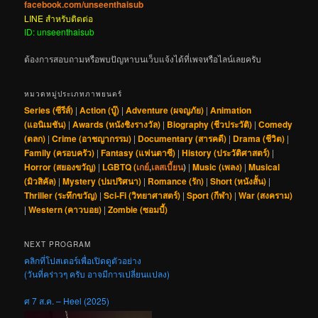
facebook.com/unseenthaisub
LINE สำหรับติดต่อ
ID: unseenthaisub
ต้องการสอบถามหรือพบปัญหาบนเว็บแจ้งได้ที่เพจหรือไลน์เลยครับ
หมวดหมู่ประเภทภาพยนตร์
Series (ซีรีส์)
|
Action (บู๊)
|
Adventure (ผจญภัย)
|
Animation
(แอนิเมชัน)
|
Awards (หนังชิงรางวัล)
|
Biography (ชีวประวัติ)
|
Comedy
(ตลก)
|
Crime (อาชญากรรม)
|
Documentary (สารคดี)
|
Drama (ชีวิต)
|
Family (ครอบครัว)
|
Fantasy (แฟนตาซี)
|
History (ประวัติศาสตร์)
|
Horror (สยองขวัญ)
|
LGBTQ (
เกย์
,
เลสเบี้ยน
)
|
Music (เพลง)
|
Musical
(มิวสิคัล)
|
Mystery (ปมปริศนา)
|
Romance (รัก)
|
Short (หนังสั้น)
|
Thriller (ระทึกขวัญ)
|
Sci-Fi (วิทยาศาสตร์)
|
Sport (กีฬา)
|
War (สงคราม)
|
Western (คาวบอย)
|
Zombie (ซอมบี้)
NEXT PROGRAM
คลิกที่โปสเตอร์เพื่อเปิดดูตัวอย่าง
(วันที่คร่าวๆ ครับ อาจมีการเปลี่ยนแปลง)
ศ 7 ส.ค. – Heel (2025)