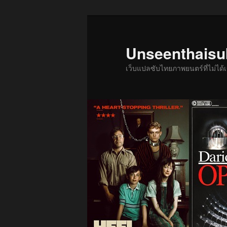
ข้าม
ข้าม
ไป
ไป
ยัง
บทความ
Unseenthais
เนื้อหา
รอง
เว็บแปลซับไทยภาพยนตร์ที่ไม่ไ
หลัก