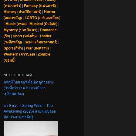
(ครอบครัว)
|
Fantasy (แฟนตาซี)
|
History (ประวัติศาสตร์)
|
Horror
(สยองขวัญ)
|
LGBTQ (
เกย์
,
เลสเบี้ยน
)
|
Music (เพลง)
|
Musical (มิวสิคัล)
|
Mystery (ปมปริศนา)
|
Romance
(รัก)
|
Short (หนังสั้น)
|
Thriller
(ระทึกขวัญ)
|
Sci-Fi (วิทยาศาสตร์)
|
Sport (กีฬา)
|
War (สงคราม)
|
Western (คาวบอย)
|
Zombie
(ซอมบี้)
NEXT PROGRAM
คลิกที่โปสเตอร์เพื่อเปิดดูตัวอย่าง
(วันที่คร่าวๆ ครับ อาจมีการ
เปลี่ยนแปลง)
อา 9 ส.ค. – Spring Wind – The
Awakening (2026) สายลมเปลี่ยน
ทิศ ปวงประชาตื่นรู้