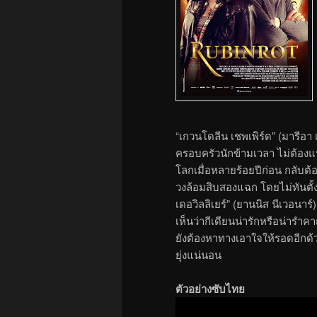
“เกวนโดลีน เชพเพิร์ด” (มารีอา
ครอบครัวนักข้ามเวลา ไม่ต้องแ
โลกเมื่อหลายร้อยปีก่อน กลับต้
วงล้อมสิบสองแฉก โดยไม่ทันตั้งต
เดอวิลลิเยร์” (ยานนิส นีเวอนาร์) 
เห็นว่ากีเดียนน่ารักหรือน่าร
ยังต้องหาทางเอาใจให้รอดอีกด
ยุ่งแน่นอน
ตัวอย่างซับไทย