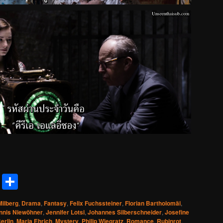
reads
Messenger
Share
Milberg
,
Drama
,
Fantasy
,
Felix Fuchssteiner
,
Florian Bartholomäi
,
nnis Niewöhner
,
Jennifer Lotsi
,
Johannes Silberschneider
,
Josefine
erlin
,
Maria Ehrich
,
Mystery
,
Philip Wiegratz
,
Romance
,
Rubinrot
,