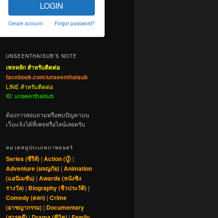
LOGIN
Create account
Forgot password?
UNSEENTHAISUB’S NOTE
เพจหลัก สำหรับติดต่อ
facebook.com/unseenthaisub
LINE สำหรับติดต่อ
ID: unseenthaisub
ต้องการสอบถามหรือพบปัญหาบน
เว็บแจ้งได้ที่เพจหรือไลน์เลยครับ
หมวดหมู่ประเภทภาพยนตร์
Series (ซีรีส์)
|
Action (บู๊)
|
Adventure (ผจญภัย)
|
Animation
(แอนิเมชัน)
|
Awards (หนังชิง
รางวัล)
|
Biography (ชีวประวัติ)
|
Comedy (ตลก)
|
Crime
(อาชญากรรม)
|
Documentary
(สารคดี)
|
Drama (ชีวิต)
|
Family