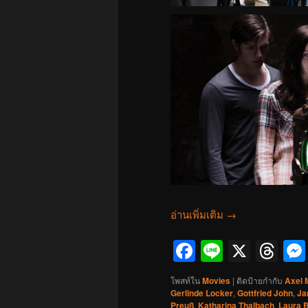
อ่านเพิ่มเติม
→
Facebook
Line
X
Th
โพสท์ใน
Movies
|
ติดป้ายกำกับ
Axel 
Gerlinde Locker
,
Gottfried John
,
Ja
Preuß
,
Katharina Thalbach
,
Laura B