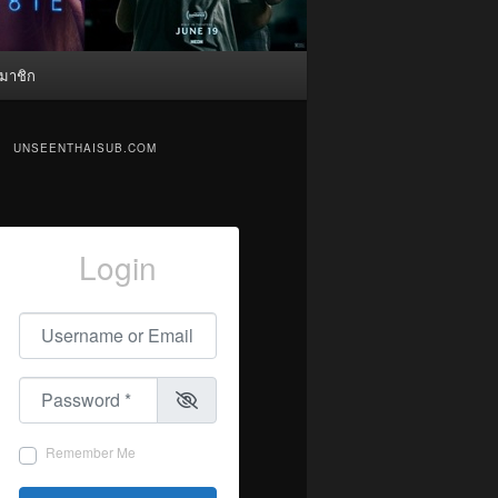
มาชิก
UNSEENTHAISUB.COM
Login
Username or Email
*
Password
*
Remember Me