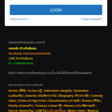
LOGIN
Create account
Forgot password?
UNSEENTHAISUB’S NOTE
เพจหลัก สำหรับติดต่อ
facebook.com/unseenthaisub
LINE สำหรับติดต่อ
ID: unseenthaisub
ต้องการสอบถามหรือพบปัญหาบนเว็บแจ้งได้ที่เพจหรือไลน์เลยครับ
หมวดหมู่ประเภทภาพยนตร์
Series (ซีรีส์)
|
Action (บู๊)
|
Adventure (ผจญภัย)
|
Animation
(แอนิเมชัน)
|
Awards (หนังชิงรางวัล)
|
Biography (ชีวประวัติ)
|
Comedy
(ตลก)
|
Crime (อาชญากรรม)
|
Documentary (สารคดี)
|
Drama (ชีวิต)
|
Family (ครอบครัว)
|
Fantasy (แฟนตาซี)
|
History (ประวัติศาสตร์)
|
Horror (สยองขวัญ)
|
LGBTQ (
เกย์
,
เลสเบี้ยน
)
|
Music (เพลง)
|
Musical