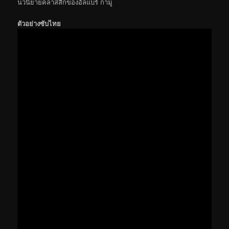
นวนิยายคลาสสิกของอัลแบร์ กามู
ตัวอย่างซับไทย