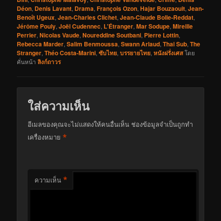
Déon
,
Denis Lavant
,
Drama
,
François Ozon
,
Hajar Bouzaouit
,
Jean-
Benoît Ugeux
,
Jean-Charles Clichet
,
Jean-Claude Bolle-Reddat
,
Jérôme Pouly
,
Joël Cudennec
,
L'Étranger
,
Mar Sodupe
,
Mireille
Perrier
,
Nicolas Vaude
,
Noureddine Soutbani
,
Pierre Lottin
,
Rebecca Marder
,
Salim Benmoussa
,
Swann Arlaud
,
Thai Sub
,
The
Stranger
,
Théo Costa-Marini
,
ซับไทย
,
บรรยายไทย
,
หนังฝรั่งเศส
โดย
คั่นหน้า
ลิงก์ถาวร
ใส่ความเห็น
อีเมลของคุณจะไม่แสดงให้คนอื่นเห็น
ช่องข้อมูลจำเป็นถูกทำ
*
เครื่องหมาย
*
ความเห็น