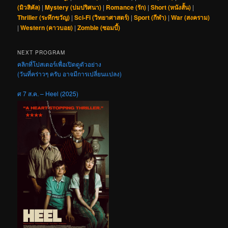
(มิวสิคัล)
|
Mystery (ปมปริศนา)
|
Romance (รัก)
|
Short (หนังสั้น)
|
Thriller (ระทึกขวัญ)
|
Sci-Fi (วิทยาศาสตร์)
|
Sport (กีฬา)
|
War (สงคราม)
|
Western (คาวบอย)
|
Zombie (ซอมบี้)
NEXT PROGRAM
คลิกที่โปสเตอร์เพื่อเปิดดูตัวอย่าง
(วันที่คร่าวๆ ครับ อาจมีการเปลี่ยนแปลง)
ศ 7 ส.ค. – Heel (2025)