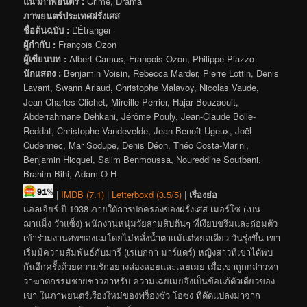
แนวภาพยนตร์ :
Crime, Drama
ภาพยนตร์ประเทศฝรั่งเศส
ชื่อต้นฉบับ :
L’Étranger
ผู้กำกับ :
François Ozon
ผู้เขียนบท :
Albert Camus, François Ozon, Philippe Piazzo
นักแสดง :
Benjamin Voisin, Rebecca Marder, Pierre Lottin, Denis
Lavant, Swann Arlaud, Christophe Malavoy, Nicolas Vaude,
Jean-Charles Clichet, Mireille Perrier, Hajar Bouzaouit,
Abderrahmane Dehkani, Jérôme Pouly, Jean-Claude Bolle-
Reddat, Christophe Vandevelde, Jean-Benoît Ugeux, Joël
Cudennec, Mar Sodupe, Denis Déon, Théo Costa-Marini,
Benjamin Hicquel, Salim Benmoussa, Noureddine Soutbani,
Brahim Bihi, Adam O-H
|
IMDB (7.1)
|
Letterboxd (3.5/5)
|
เรื่องย่อ
แอลเจียร์ ปี 1938 ภายใต้การปกครองของฝรั่งเศส เมอร์โซ (เบน
ฌาแม็ง วัวแซ็ง) พนักงานหนุ่มวัยสามสิบต้นๆ ที่เงียบขรึมและถ่อมตัว
เข้าร่วมงานศพของแม่โดยไม่หลั่งน้ำตาแม้แต่หยดเดียว วันรุ่งขึ้น เขา
เริ่มมีความสัมพันธ์กับมารี (เรเบกกา มาร์แดร์) หญิงสาวที่เขาได้พบ
กันอีกครั้งด้วยความรักอย่างล่องลอยและเฉยเมย เมื่อเขาถูกกล่าวหา
ว่าฆาตกรรมชายชาวอาหรับ ความเฉยเมยจึงเป็นข้อแก้ตัวเดียวของ
เขา ในภาพยนตร์เรื่องใหม่ของฟร็องซัว โอซง ที่ดัดแปลงมาจาก