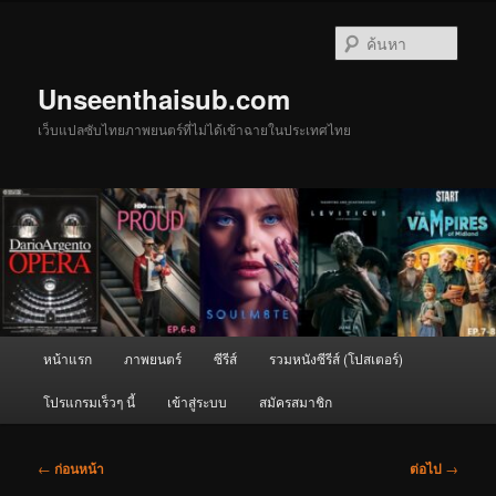
ข้าม
ไป
ค้นหา
ยัง
เนื้อหา
Unseenthaisub.com
หลัก
เว็บแปลซับไทยภาพยนตร์ที่ไม่ได้เข้าฉายในประเทศไทย
เมนู
หน้าแรก
ภาพยนตร์
ซีรีส์
รวมหนังซีรีส์ (โปสเตอร์)
หลัก
โปรแกรมเร็วๆ นี้
เข้าสู่ระบบ
สมัครสมาชิก
เมนู
←
ก่อนหน้า
ต่อไป
→
นำทาง