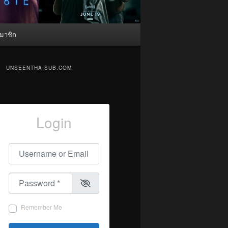
มาชิก
UNSEENTHAISUB.COM
Login
Username or Email
*
Password
*
Remember Me