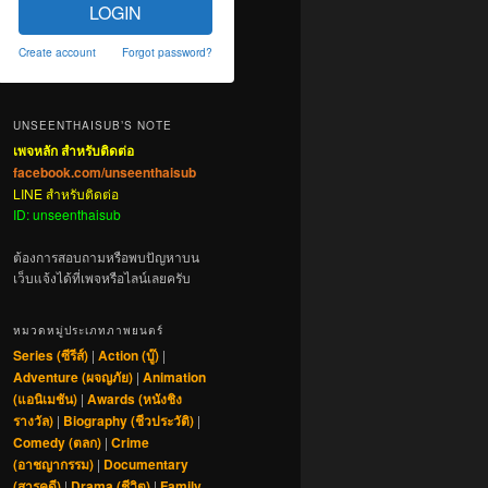
LOGIN
Create account
Forgot password?
UNSEENTHAISUB’S NOTE
เพจหลัก สำหรับติดต่อ
facebook.com/unseenthaisub
LINE สำหรับติดต่อ
ID: unseenthaisub
ต้องการสอบถามหรือพบปัญหาบน
เว็บแจ้งได้ที่เพจหรือไลน์เลยครับ
หมวดหมู่ประเภทภาพยนตร์
Series (ซีรีส์)
|
Action (บู๊)
|
Adventure (ผจญภัย)
|
Animation
(แอนิเมชัน)
|
Awards (หนังชิง
รางวัล)
|
Biography (ชีวประวัติ)
|
Comedy (ตลก)
|
Crime
(อาชญากรรม)
|
Documentary
(สารคดี)
|
Drama (ชีวิต)
|
Family