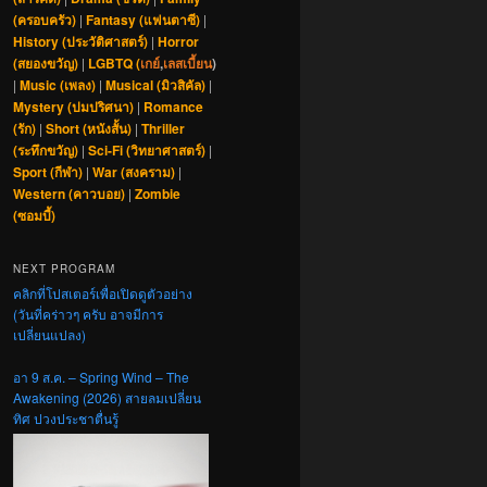
(ครอบครัว)
|
Fantasy (แฟนตาซี)
|
History (ประวัติศาสตร์)
|
Horror
(สยองขวัญ)
|
LGBTQ (
เกย์
,
เลสเบี้ยน
)
|
Music (เพลง)
|
Musical (มิวสิคัล)
|
Mystery (ปมปริศนา)
|
Romance
(รัก)
|
Short (หนังสั้น)
|
Thriller
(ระทึกขวัญ)
|
Sci-Fi (วิทยาศาสตร์)
|
Sport (กีฬา)
|
War (สงคราม)
|
Western (คาวบอย)
|
Zombie
(ซอมบี้)
NEXT PROGRAM
คลิกที่โปสเตอร์เพื่อเปิดดูตัวอย่าง
(วันที่คร่าวๆ ครับ อาจมีการ
เปลี่ยนแปลง)
อา 9 ส.ค. – Spring Wind – The
Awakening (2026) สายลมเปลี่ยน
ทิศ ปวงประชาตื่นรู้