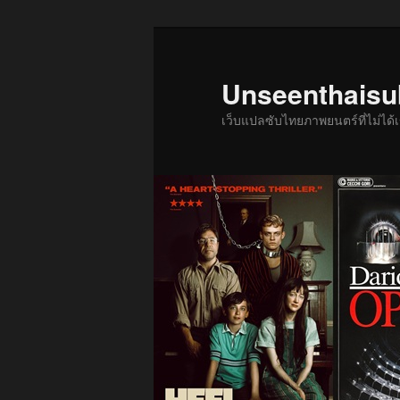
ข้าม
ข้าม
ไป
ไป
ยัง
บทความ
Unseenthais
เนื้อหา
รอง
เว็บแปลซับไทยภาพยนตร์ที่ไม่ไ
หลัก