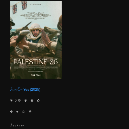
เร็วๆ นี้ – Yes (2025)
☀︎ ☽ ❁ ✾ ❀ ✿
✤ ♣︎ ♧ ☘︎
เรื่องล่าสุด