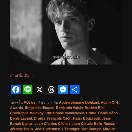
อ่านเพิ่มเติม
→
Facebook
Line
X
Threads
Messenger
Share
โพสท์ใน
Movies
|
ติดป้ายกำกับ
Abderrahmane Dehkani
,
Adam O-H
,
Awards
,
Benjamin Hicquel
,
Benjamin Voisin
,
Brahim Bihi
,
Christophe Malavoy
,
Christophe Vandevelde
,
Crime
,
Denis Déon
,
Denis Lavant
,
Drama
,
François Ozon
,
Hajar Bouzaouit
,
Jean-
Benoît Ugeux
,
Jean-Charles Clichet
,
Jean-Claude Bolle-Reddat
,
Jérôme Pouly
,
Joël Cudennec
,
L'Étranger
,
Mar Sodupe
,
Mireille