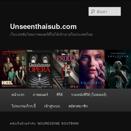
ข้าม
ข้าม
ไป
ไป
ค้นหา
ยัง
บทความ
เนื้อหา
รอง
Unseenthaisub.com
หลัก
เว็บแปลซับไทยภาพยนตร์ที่ไม่ได้เข้าฉายในประเทศไทย
เมนู
หน้าแรก
ภาพยนตร์
ซีรีส์
รวมหนังซีรีส์ (โปสเตอร์)
หลัก
โปรแกรมเร็วๆ นี้
เข้าสู่ระบบ
สมัครสมาชิก
คลังเก็บป้ายกำกับ:
NOUREDDINE SOUTBANI