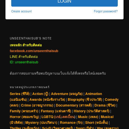
LOGIN
Create account
Forgot password?
UNSEENTHAISUB’S NOTE
เพจหลัก สำหรับติดต่อ
facebook.com/unseenthaisub
LINE สำหรับติดต่อ
ID: unseenthaisub
ต้องการสอบถามหรือพบปัญหาบนเว็บแจ้งได้ที่เพจหรือไลน์เลยครับ
หมวดหมู่ประเภทภาพยนตร์
Series (ซีรีส์)
|
Action (บู๊)
|
Adventure (ผจญภัย)
|
Animation
(แอนิเมชัน)
|
Awards (หนังชิงรางวัล)
|
Biography (ชีวประวัติ)
|
Comedy
(ตลก)
|
Crime (อาชญากรรม)
|
Documentary (สารคดี)
|
Drama (ชีวิต)
|
Family (ครอบครัว)
|
Fantasy (แฟนตาซี)
|
History (ประวัติศาสตร์)
|
Horror (สยองขวัญ)
|
LGBTQ (
เกย์
,
เลสเบี้ยน
)
|
Music (เพลง)
|
Musical
(มิวสิคัล)
|
Mystery (ปมปริศนา)
|
Romance (รัก)
|
Short (หนังสั้น)
|
Thriller (ระทึกขวัญ)
|
Sci-Fi (วิทยาศาสตร์)
|
Sport (กีฬา)
|
War (สงคราม)