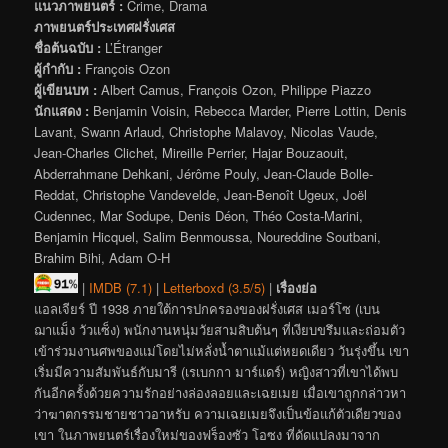
แนวภาพยนตร์ :
Crime, Drama
ภาพยนตร์ประเทศฝรั่งเศส
ชื่อต้นฉบับ :
L’Étranger
ผู้กำกับ :
François Ozon
ผู้เขียนบท :
Albert Camus, François Ozon, Philippe Piazzo
นักแสดง :
Benjamin Voisin, Rebecca Marder, Pierre Lottin, Denis
Lavant, Swann Arlaud, Christophe Malavoy, Nicolas Vaude,
Jean-Charles Clichet, Mireille Perrier, Hajar Bouzaouit,
Abderrahmane Dehkani, Jérôme Pouly, Jean-Claude Bolle-
Reddat, Christophe Vandevelde, Jean-Benoît Ugeux, Joël
Cudennec, Mar Sodupe, Denis Déon, Théo Costa-Marini,
Benjamin Hicquel, Salim Benmoussa, Noureddine Soutbani,
Brahim Bihi, Adam O-H
|
IMDB (7.1)
|
Letterboxd (3.5/5)
|
เรื่องย่อ
แอลเจียร์ ปี 1938 ภายใต้การปกครองของฝรั่งเศส เมอร์โซ (เบน
ฌาแม็ง วัวแซ็ง) พนักงานหนุ่มวัยสามสิบต้นๆ ที่เงียบขรึมและถ่อมตัว
เข้าร่วมงานศพของแม่โดยไม่หลั่งน้ำตาแม้แต่หยดเดียว วันรุ่งขึ้น เขา
เริ่มมีความสัมพันธ์กับมารี (เรเบกกา มาร์แดร์) หญิงสาวที่เขาได้พบ
กันอีกครั้งด้วยความรักอย่างล่องลอยและเฉยเมย เมื่อเขาถูกกล่าวหา
ว่าฆาตกรรมชายชาวอาหรับ ความเฉยเมยจึงเป็นข้อแก้ตัวเดียวของ
เขา ในภาพยนตร์เรื่องใหม่ของฟร็องซัว โอซง ที่ดัดแปลงมาจาก