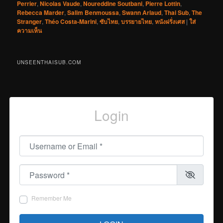
Perrier
,
Nicolas Vaude
,
Noureddine Soutbani
,
Pierre Lottin
,
Rebecca Marder
,
Salim Benmoussa
,
Swann Arlaud
,
Thai Sub
,
The
Stranger
,
Théo Costa-Marini
,
ซับไทย
,
บรรยายไทย
,
หนังฝรั่งเศส
|
ใส่
ความเห็น
UNSEENTHAISUB.COM
Login
Username or Email
*
Password
*
Remember Me