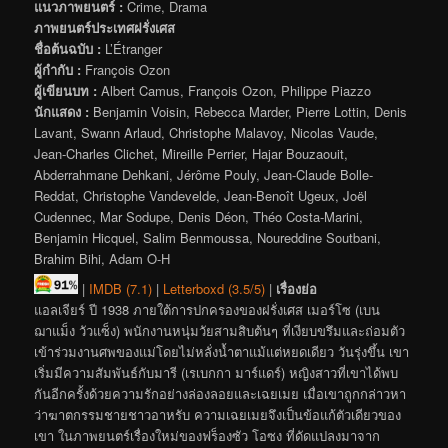
แนวภาพยนตร์ :
Crime, Drama
ภาพยนตร์ประเทศฝรั่งเศส
ชื่อต้นฉบับ :
L’Étranger
ผู้กำกับ :
François Ozon
ผู้เขียนบท :
Albert Camus, François Ozon, Philippe Piazzo
นักแสดง :
Benjamin Voisin, Rebecca Marder, Pierre Lottin, Denis
Lavant, Swann Arlaud, Christophe Malavoy, Nicolas Vaude,
Jean-Charles Clichet, Mireille Perrier, Hajar Bouzaouit,
Abderrahmane Dehkani, Jérôme Pouly, Jean-Claude Bolle-
Reddat, Christophe Vandevelde, Jean-Benoît Ugeux, Joël
Cudennec, Mar Sodupe, Denis Déon, Théo Costa-Marini,
Benjamin Hicquel, Salim Benmoussa, Noureddine Soutbani,
Brahim Bihi, Adam O-H
|
IMDB (7.1)
|
Letterboxd (3.5/5)
|
เรื่องย่อ
แอลเจียร์ ปี 1938 ภายใต้การปกครองของฝรั่งเศส เมอร์โซ (เบน
ฌาแม็ง วัวแซ็ง) พนักงานหนุ่มวัยสามสิบต้นๆ ที่เงียบขรึมและถ่อมตัว
เข้าร่วมงานศพของแม่โดยไม่หลั่งน้ำตาแม้แต่หยดเดียว วันรุ่งขึ้น เขา
เริ่มมีความสัมพันธ์กับมารี (เรเบกกา มาร์แดร์) หญิงสาวที่เขาได้พบ
กันอีกครั้งด้วยความรักอย่างล่องลอยและเฉยเมย เมื่อเขาถูกกล่าวหา
ว่าฆาตกรรมชายชาวอาหรับ ความเฉยเมยจึงเป็นข้อแก้ตัวเดียวของ
เขา ในภาพยนตร์เรื่องใหม่ของฟร็องซัว โอซง ที่ดัดแปลงมาจาก