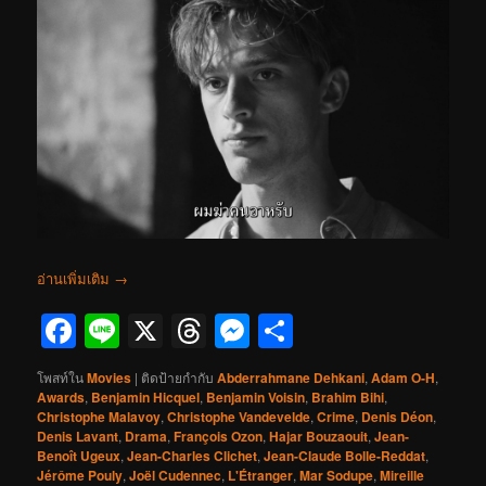
อ่านเพิ่มเติม
→
Facebook
Line
X
Threads
Messenger
Share
โพสท์ใน
Movies
|
ติดป้ายกำกับ
Abderrahmane Dehkani
,
Adam O-H
,
Awards
,
Benjamin Hicquel
,
Benjamin Voisin
,
Brahim Bihi
,
Christophe Malavoy
,
Christophe Vandevelde
,
Crime
,
Denis Déon
,
Denis Lavant
,
Drama
,
François Ozon
,
Hajar Bouzaouit
,
Jean-
Benoît Ugeux
,
Jean-Charles Clichet
,
Jean-Claude Bolle-Reddat
,
Jérôme Pouly
,
Joël Cudennec
,
L'Étranger
,
Mar Sodupe
,
Mireille