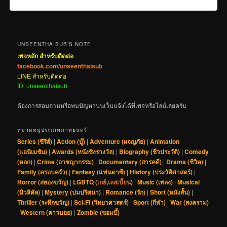
UNSEENTHAISUB’S NOTE
เพจหลัก สำหรับติดต่อ
facebook.com/unseenthaisub
LINE สำหรับติดต่อ
ID: unseenthaisub
ต้องการสอบถามหรือพบปัญหาบนเว็บแจ้งได้ที่เพจหรือไลน์เลยครับ
หมวดหมู่ประเภทภาพยนตร์
Series (ซีรีส์)
|
Action (บู๊)
|
Adventure (ผจญภัย)
|
Animation
(แอนิเมชัน)
|
Awards (หนังชิงรางวัล)
|
Biography (ชีวประวัติ)
|
Comedy
(ตลก)
|
Crime (อาชญากรรม)
|
Documentary (สารคดี)
|
Drama (ชีวิต)
|
Family (ครอบครัว)
|
Fantasy (แฟนตาซี)
|
History (ประวัติศาสตร์)
|
Horror (สยองขวัญ)
|
LGBTQ (
เกย์
,
เลสเบี้ยน
)
|
Music (เพลง)
|
Musical
(มิวสิคัล)
|
Mystery (ปมปริศนา)
|
Romance (รัก)
|
Short (หนังสั้น)
|
Thriller (ระทึกขวัญ)
|
Sci-Fi (วิทยาศาสตร์)
|
Sport (กีฬา)
|
War (สงคราม)
|
Western (คาวบอย)
|
Zombie (ซอมบี้)