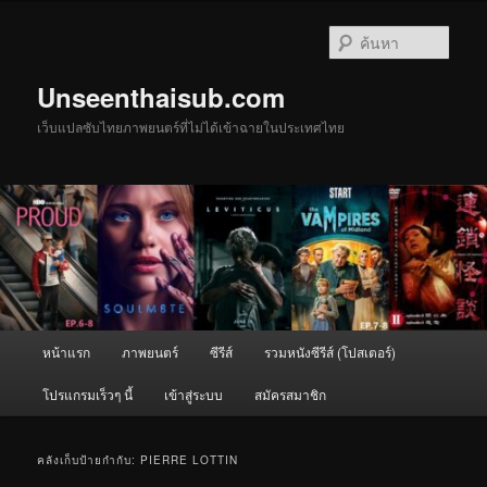
ข้าม
ข้าม
ไป
ไป
ค้นหา
ยัง
บทความ
เนื้อหา
รอง
Unseenthaisub.com
หลัก
เว็บแปลซับไทยภาพยนตร์ที่ไม่ได้เข้าฉายในประเทศไทย
เมนู
หน้าแรก
ภาพยนตร์
ซีรีส์
รวมหนังซีรีส์ (โปสเตอร์)
หลัก
โปรแกรมเร็วๆ นี้
เข้าสู่ระบบ
สมัครสมาชิก
คลังเก็บป้ายกำกับ:
PIERRE LOTTIN