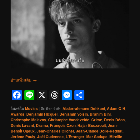
อ่านเพิ่มเติม
→
Facebook
Line
X
Threads
Messenger
Share
โพสท์ใน
Movies
|
ติดป้ายกำกับ
Abderrahmane Dehkani
,
Adam O-H
,
Awards
,
Benjamin Hicquel
,
Benjamin Voisin
,
Brahim Bihi
,
Christophe Malavoy
,
Christophe Vandevelde
,
Crime
,
Denis Déon
,
Denis Lavant
,
Drama
,
François Ozon
,
Hajar Bouzaouit
,
Jean-
Benoît Ugeux
,
Jean-Charles Clichet
,
Jean-Claude Bolle-Reddat
,
Jérôme Pouly
,
Joël Cudennec
,
L'Étranger
,
Mar Sodupe
,
Mireille