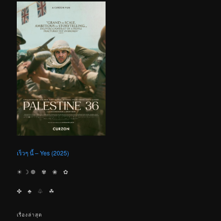
เร็วๆ นี้ – Yes (2025)
☀︎ ☽ ❁ ✾ ❀ ✿
✤ ♣︎ ♧ ☘︎
เรื่องล่าสุด