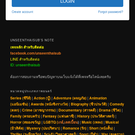
LOGIN
Create account
Forgot password?
UNSEENTHAISUB’S NOTE
เพจหลัก สำหรับติดต่อ
facebook.com/unseenthaisub
LINE สำหรับติดต่อ
ID: unseenthaisub
ต้องการสอบถามหรือพบปัญหาบนเว็บแจ้งได้ที่เพจหรือไลน์เลยครับ
หมวดหมู่ประเภทภาพยนตร์
Series (ซีรีส์)
|
Action (บู๊)
|
Adventure (ผจญภัย)
|
Animation
(แอนิเมชัน)
|
Awards (หนังชิงรางวัล)
|
Biography (ชีวประวัติ)
|
Comedy
(ตลก)
|
Crime (อาชญากรรม)
|
Documentary (สารคดี)
|
Drama (ชีวิต)
|
Family (ครอบครัว)
|
Fantasy (แฟนตาซี)
|
History (ประวัติศาสตร์)
|
Horror (สยองขวัญ)
|
LGBTQ (
เกย์
,
เลสเบี้ยน
)
|
Music (เพลง)
|
Musical
(มิวสิคัล)
|
Mystery (ปมปริศนา)
|
Romance (รัก)
|
Short (หนังสั้น)
|
Thriller (ระทึกขวัญ)
|
Sci-Fi (วิทยาศาสตร์)
|
Sport (กีฬา)
|
War (สงคราม)