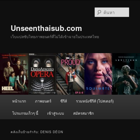
ข้าม
ข้าม
ไป
ไป
ค้นหา
ยัง
บทความ
เนื้อหา
รอง
Unseenthaisub.com
หลัก
เว็บแปลซับไทยภาพยนตร์ที่ไม่ได้เข้าฉายในประเทศไทย
เมนู
หน้าแรก
ภาพยนตร์
ซีรีส์
รวมหนังซีรีส์ (โปสเตอร์)
หลัก
โปรแกรมเร็วๆ นี้
เข้าสู่ระบบ
สมัครสมาชิก
คลังเก็บป้ายกำกับ:
DENIS DÉON