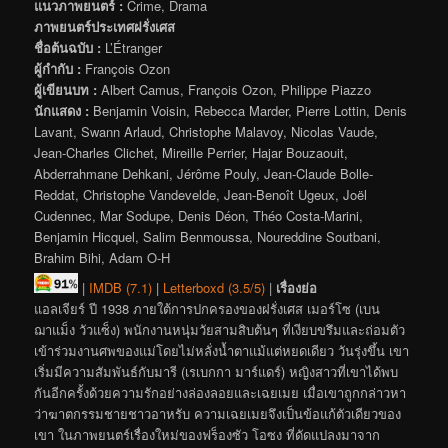
แนวภาพยนตร์ :
Crime, Drama
ภาพยนตร์ประเทศฝรั่งเศส
ชื่อต้นฉบับ :
L’Étranger
ผู้กำกับ :
François Ozon
ผู้เขียนบท :
Albert Camus, François Ozon, Philippe Piazzo
นักแสดง :
Benjamin Voisin, Rebecca Marder, Pierre Lottin, Denis
Lavant, Swann Arlaud, Christophe Malavoy, Nicolas Vaude,
Jean-Charles Clichet, Mireille Perrier, Hajar Bouzaouit,
Abderrahmane Dehkani, Jérôme Pouly, Jean-Claude Bolle-
Reddat, Christophe Vandevelde, Jean-Benoît Ugeux, Joël
Cudennec, Mar Sodupe, Denis Déon, Théo Costa-Marini,
Benjamin Hicquel, Salim Benmoussa, Noureddine Soutbani,
Brahim Bihi, Adam O-H
|
IMDB (7.1)
|
Letterboxd (3.5/5)
|
เรื่องย่อ
แอลเจียร์ ปี 1938 ภายใต้การปกครองของฝรั่งเศส เมอร์โซ (เบน
ฌาแม็ง วัวแซ็ง) พนักงานหนุ่มวัยสามสิบต้นๆ ที่เงียบขรึมและถ่อมตัว
เข้าร่วมงานศพของแม่โดยไม่หลั่งน้ำตาแม้แต่หยดเดียว วันรุ่งขึ้น เขา
เริ่มมีความสัมพันธ์กับมารี (เรเบกกา มาร์แดร์) หญิงสาวที่เขาได้พบ
กันอีกครั้งด้วยความรักอย่างล่องลอยและเฉยเมย เมื่อเขาถูกกล่าวหา
ว่าฆาตกรรมชายชาวอาหรับ ความเฉยเมยจึงเป็นข้อแก้ตัวเดียวของ
เขา ในภาพยนตร์เรื่องใหม่ของฟร็องซัว โอซง ที่ดัดแปลงมาจาก