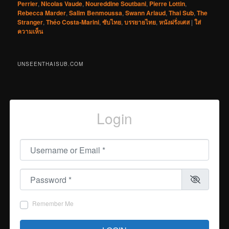
Perrier
,
Nicolas Vaude
,
Noureddine Soutbani
,
Pierre Lottin
,
Rebecca Marder
,
Salim Benmoussa
,
Swann Arlaud
,
Thai Sub
,
The
Stranger
,
Théo Costa-Marini
,
ซับไทย
,
บรรยายไทย
,
หนังฝรั่งเศส
|
ใส่
ความเห็น
UNSEENTHAISUB.COM
Login
Username or Email
*
Password
*
Remember Me