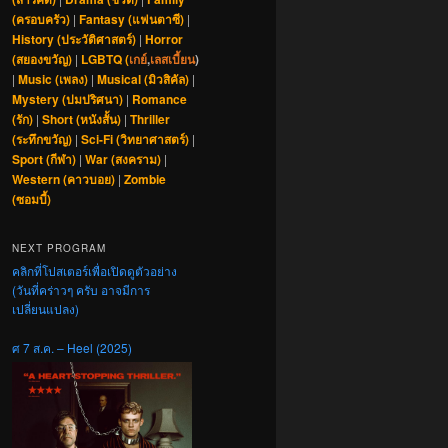
(ครอบครัว)
|
Fantasy (แฟนตาซี)
|
History (ประวัติศาสตร์)
|
Horror
(สยองขวัญ)
|
LGBTQ (
เกย์
,
เลสเบี้ยน
)
|
Music (เพลง)
|
Musical (มิวสิคัล)
|
Mystery (ปมปริศนา)
|
Romance
(รัก)
|
Short (หนังสั้น)
|
Thriller
(ระทึกขวัญ)
|
Sci-Fi (วิทยาศาสตร์)
|
Sport (กีฬา)
|
War (สงคราม)
|
Western (คาวบอย)
|
Zombie
(ซอมบี้)
NEXT PROGRAM
คลิกที่โปสเตอร์เพื่อเปิดดูตัวอย่าง
(วันที่คร่าวๆ ครับ อาจมีการ
เปลี่ยนแปลง)
ศ 7 ส.ค. – Heel (2025)