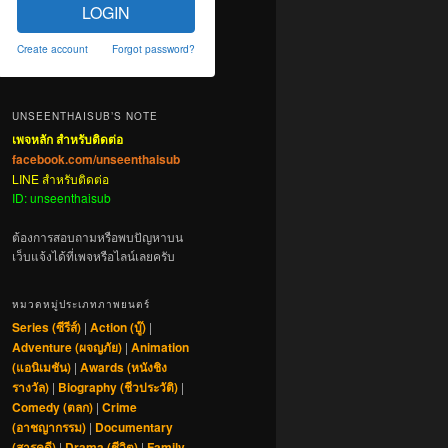
LOGIN
Create account
Forgot password?
UNSEENTHAISUB’S NOTE
เพจหลัก สำหรับติดต่อ
facebook.com/unseenthaisub
LINE สำหรับติดต่อ
ID: unseenthaisub
ต้องการสอบถามหรือพบปัญหาบน
เว็บแจ้งได้ที่เพจหรือไลน์เลยครับ
หมวดหมู่ประเภทภาพยนตร์
Series (ซีรีส์)
|
Action (บู๊)
|
Adventure (ผจญภัย)
|
Animation
(แอนิเมชัน)
|
Awards (หนังชิง
รางวัล)
|
Biography (ชีวประวัติ)
|
Comedy (ตลก)
|
Crime
(อาชญากรรม)
|
Documentary
(สารคดี)
|
Drama (ชีวิต)
|
Family