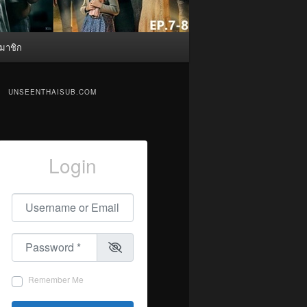
มาชิก
UNSEENTHAISUB.COM
Login
Username or Email
*
Password
*
Remember Me