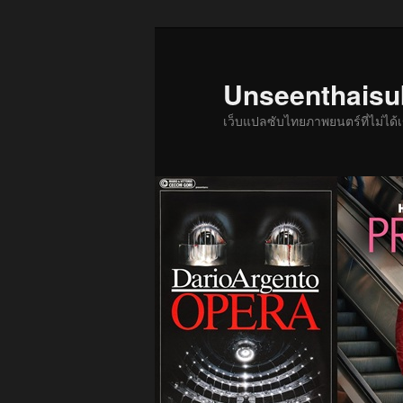
ข้าม
ข้าม
ไป
ไป
ยัง
บทความ
Unseenthais
เนื้อหา
รอง
เว็บแปลซับไทยภาพยนตร์ที่ไม่ไ
หลัก