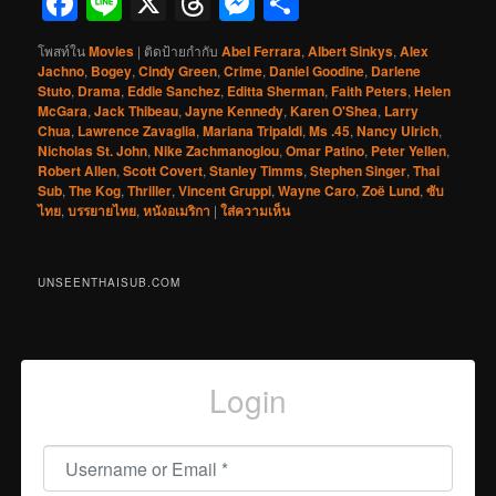
Facebook
Line
X
Threads
Messenger
Share
โพสท์ใน
Movies
|
ติดป้ายกำกับ
Abel Ferrara
,
Albert Sinkys
,
Alex
Jachno
,
Bogey
,
Cindy Green
,
Crime
,
Daniel Goodine
,
Darlene
Stuto
,
Drama
,
Eddie Sanchez
,
Editta Sherman
,
Faith Peters
,
Helen
McGara
,
Jack Thibeau
,
Jayne Kennedy
,
Karen O'Shea
,
Larry
Chua
,
Lawrence Zavaglia
,
Mariana Tripaldi
,
Ms .45
,
Nancy Ulrich
,
Nicholas St. John
,
Nike Zachmanoglou
,
Omar Patino
,
Peter Yellen
,
Robert Allen
,
Scott Covert
,
Stanley Timms
,
Stephen Singer
,
Thai
Sub
,
The Kog
,
Thriller
,
Vincent Gruppi
,
Wayne Caro
,
Zoë Lund
,
ซับ
ไทย
,
บรรยายไทย
,
หนังอเมริกา
|
ใส่ความเห็น
UNSEENTHAISUB.COM
Login
Username or Email
*