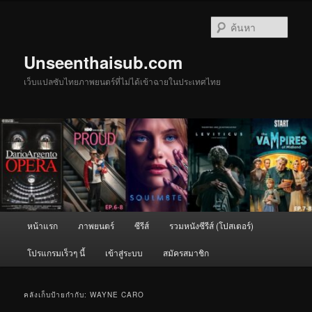
ข้าม
ข้าม
ไป
ไป
ค้นหา
ยัง
บทความ
เนื้อหา
รอง
Unseenthaisub.com
หลัก
เว็บแปลซับไทยภาพยนตร์ที่ไม่ได้เข้าฉายในประเทศไทย
เมนู
หน้าแรก
ภาพยนตร์
ซีรีส์
รวมหนังซีรีส์ (โปสเตอร์)
หลัก
โปรแกรมเร็วๆ นี้
เข้าสู่ระบบ
สมัครสมาชิก
คลังเก็บป้ายกำกับ:
WAYNE CARO