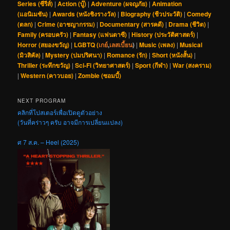
Series (ซีรีส์)
|
Action (บู๊)
|
Adventure (ผจญภัย)
|
Animation
(แอนิเมชัน)
|
Awards (หนังชิงรางวัล)
|
Biography (ชีวประวัติ)
|
Comedy
(ตลก)
|
Crime (อาชญากรรม)
|
Documentary (สารคดี)
|
Drama (ชีวิต)
|
Family (ครอบครัว)
|
Fantasy (แฟนตาซี)
|
History (ประวัติศาสตร์)
|
Horror (สยองขวัญ)
|
LGBTQ (
เกย์
,
เลสเบี้ยน
)
|
Music (เพลง)
|
Musical
(มิวสิคัล)
|
Mystery (ปมปริศนา)
|
Romance (รัก)
|
Short (หนังสั้น)
|
Thriller (ระทึกขวัญ)
|
Sci-Fi (วิทยาศาสตร์)
|
Sport (กีฬา)
|
War (สงคราม)
|
Western (คาวบอย)
|
Zombie (ซอมบี้)
NEXT PROGRAM
คลิกที่โปสเตอร์เพื่อเปิดดูตัวอย่าง
(วันที่คร่าวๆ ครับ อาจมีการเปลี่ยนแปลง)
ศ 7 ส.ค. – Heel (2025)