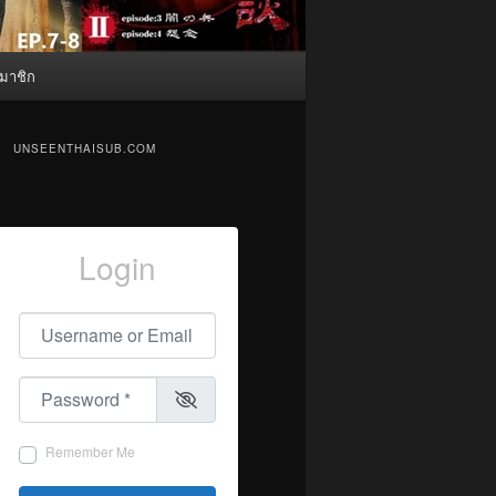
มาชิก
UNSEENTHAISUB.COM
Login
Username or Email
*
Password
*
Remember Me