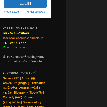
LOGIN
Create account
Forgot password?
UNSEENTHAISUB’S NOTE
เพจหลัก สำหรับติดต่อ
facebook.com/unseenthaisub
LINE สำหรับติดต่อ
ID: unseenthaisub
ต้องการสอบถามหรือพบปัญหาบน
เว็บแจ้งได้ที่เพจหรือไลน์เลยครับ
หมวดหมู่ประเภทภาพยนตร์
Series (ซีรีส์)
|
Action (บู๊)
|
Adventure (ผจญภัย)
|
Animation
(แอนิเมชัน)
|
Awards (หนังชิง
รางวัล)
|
Biography (ชีวประวัติ)
|
Comedy (ตลก)
|
Crime
(อาชญากรรม)
|
Documentary
(สารคดี)
|
Drama (ชีวิต)
|
Family