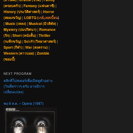
(ครอบครัว)
|
Fantasy (แฟนตาซี)
|
History (ประวัติศาสตร์)
|
Horror
(สยองขวัญ)
|
LGBTQ (
เกย์
,
เลสเบี้ยน
)
|
Music (เพลง)
|
Musical (มิวสิคัล)
|
Mystery (ปมปริศนา)
|
Romance
(รัก)
|
Short (หนังสั้น)
|
Thriller
(ระทึกขวัญ)
|
Sci-Fi (วิทยาศาสตร์)
|
Sport (กีฬา)
|
War (สงคราม)
|
Western (คาวบอย)
|
Zombie
(ซอมบี้)
NEXT PROGRAM
คลิกที่โปสเตอร์เพื่อเปิดดูตัวอย่าง
(วันที่คร่าวๆ ครับ อาจมีการ
เปลี่ยนแปลง)
พฤ 6 ส.ค. – Opera (1987)