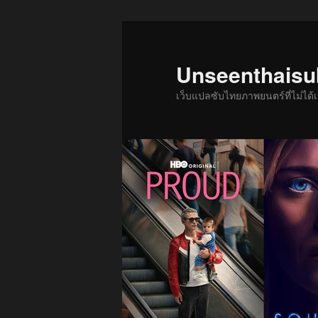
ข้าม
ข้าม
ไป
ไป
ยัง
บทความ
Unseenthais
เนื้อหา
รอง
เว็บแปลซับไทยภาพยนตร์ที่ไม่ไ
หลัก