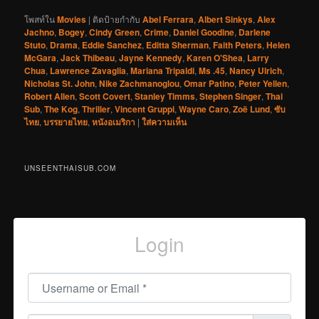
โพสท์ใน
Movies
|
ติดป้ายกำกับ
Abel Ferrara
,
Albert Sinkys
,
Alex
Jachno
,
Bogey
,
Cindy Green
,
Crime
,
Daniel Goodine
,
Darlene
Stuto
,
Drama
,
Eddie Sanchez
,
Editta Sherman
,
Faith Peters
,
Helen
McGara
,
Jack Thibeau
,
Jayne Kennedy
,
Karen O'Shea
,
Larry
Chua
,
Lawrence Zavaglia
,
Mariana Tripaldi
,
Ms .45
,
Nancy Ulrich
,
Nicholas St. John
,
Nike Zachmanoglou
,
Omar Patino
,
Peter Yellen
,
Robert Allen
,
Scott Covert
,
Stanley Timms
,
Stephen Singer
,
Thai
Sub
,
The Kog
,
Thriller
,
Vincent Gruppi
,
Wayne Caro
,
Zoë Lund
,
ซับ
ไทย
,
บรรยายไทย
,
หนังอเมริกา
|
ใส่ความเห็น
UNSEENTHAISUB.COM
Login
Username or Email
*