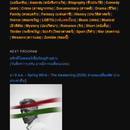
(แอนิเมชัน)
|
Awards (หนังชิงรางวัล)
|
Biography (ชีวประวัติ)
|
Comedy
(ตลก)
|
Crime (อาชญากรรม)
|
Documentary (สารคดี)
|
Drama (ชีวิต)
|
Family (ครอบครัว)
|
Fantasy (แฟนตาซี)
|
History (ประวัติศาสตร์)
|
Horror (สยองขวัญ)
|
LGBTQ (
เกย์
,
เลสเบี้ยน
)
|
Music (เพลง)
|
Musical
(มิวสิคัล)
|
Mystery (ปมปริศนา)
|
Romance (รัก)
|
Short (หนังสั้น)
|
Thriller (ระทึกขวัญ)
|
Sci-Fi (วิทยาศาสตร์)
|
Sport (กีฬา)
|
War (สงคราม)
|
Western (คาวบอย)
|
Zombie (ซอมบี้)
NEXT PROGRAM
คลิกที่โปสเตอร์เพื่อเปิดดูตัวอย่าง
(วันที่คร่าวๆ ครับ อาจมีการเปลี่ยนแปลง)
อา 9 ส.ค. – Spring Wind – The Awakening (2026) สายลมเปลี่ยนทิศ ปวง
ประชาตื่นรู้