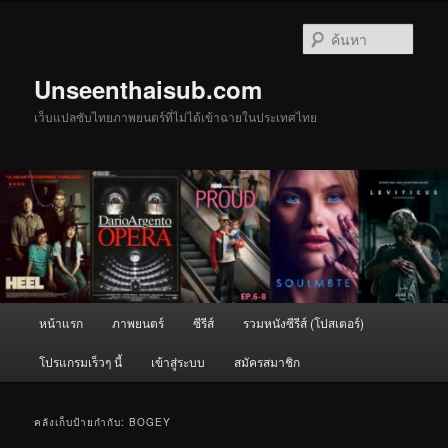
ข้าม
ข้าม
ไป
ไป
ค้นหา
ยัง
บทความ
เนื้อหา
รอง
Unseenthaisub.com
หลัก
เว็บแปลซับไทยภาพยนตร์ที่ไม่ได้เข้าฉายในประเทศไทย
เมนู
หน้าแรก
ภาพยนตร์
ซีรีส์
รวมหนังซีรีส์ (โปสเตอร์)
หลัก
โปรแกรมเร็วๆ นี้
เข้าสู่ระบบ
สมัครสมาชิก
คลังเก็บป้ายกำกับ:
BOGEY