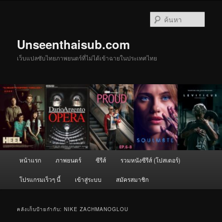
ข้าม
ข้าม
ไป
ไป
ค้นหา
ยัง
บทความ
เนื้อหา
รอง
Unseenthaisub.com
หลัก
เว็บแปลซับไทยภาพยนตร์ที่ไม่ได้เข้าฉายในประเทศไทย
เมนู
หน้าแรก
ภาพยนตร์
ซีรีส์
รวมหนังซีรีส์ (โปสเตอร์)
หลัก
โปรแกรมเร็วๆ นี้
เข้าสู่ระบบ
สมัครสมาชิก
คลังเก็บป้ายกำกับ:
NIKE ZACHMANOGLOU