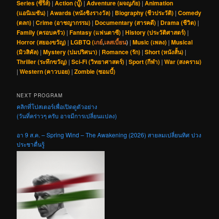
Series (ซีรีส์)
|
Action (บู๊)
|
Adventure (ผจญภัย)
|
Animation
(แอนิเมชัน)
|
Awards (หนังชิงรางวัล)
|
Biography (ชีวประวัติ)
|
Comedy
(ตลก)
|
Crime (อาชญากรรม)
|
Documentary (สารคดี)
|
Drama (ชีวิต)
|
Family (ครอบครัว)
|
Fantasy (แฟนตาซี)
|
History (ประวัติศาสตร์)
|
Horror (สยองขวัญ)
|
LGBTQ (
เกย์
,
เลสเบี้ยน
)
|
Music (เพลง)
|
Musical
(มิวสิคัล)
|
Mystery (ปมปริศนา)
|
Romance (รัก)
|
Short (หนังสั้น)
|
Thriller (ระทึกขวัญ)
|
Sci-Fi (วิทยาศาสตร์)
|
Sport (กีฬา)
|
War (สงคราม)
|
Western (คาวบอย)
|
Zombie (ซอมบี้)
NEXT PROGRAM
คลิกที่โปสเตอร์เพื่อเปิดดูตัวอย่าง
(วันที่คร่าวๆ ครับ อาจมีการเปลี่ยนแปลง)
อา 9 ส.ค. – Spring Wind – The Awakening (2026) สายลมเปลี่ยนทิศ ปวง
ประชาตื่นรู้