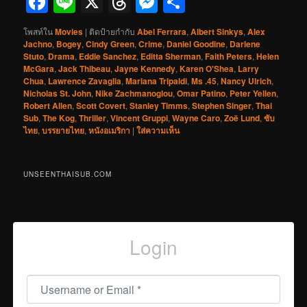
Facebook
Line
X
Threads
Messenger
Share
โพสท์ใน
Movies
|
ติดป้ายกำกับ
Abel Ferrara
,
Albert Sinkys
,
Alex
Jachno
,
Bogey
,
Cindy Green
,
Crime
,
Daniel Goodine
,
Darlene
Stuto
,
Drama
,
Eddie Sanchez
,
Editta Sherman
,
Faith Peters
,
Helen
McGara
,
Jack Thibeau
,
Jayne Kennedy
,
Karen O'Shea
,
Larry
Chua
,
Lawrence Zavaglia
,
Mariana Tripaldi
,
Ms .45
,
Nancy Ulrich
,
Nicholas St. John
,
Nike Zachmanoglou
,
Omar Patino
,
Peter Yellen
,
Robert Allen
,
Scott Covert
,
Stanley Timms
,
Stephen Singer
,
Thai
Sub
,
The Kog
,
Thriller
,
Vincent Gruppi
,
Wayne Caro
,
Zoë Lund
,
ซับ
ไทย
,
บรรยายไทย
,
หนังอเมริกา
|
ใส่ความเห็น
UNSEENTHAISUB.COM
Login
Username or Email
*