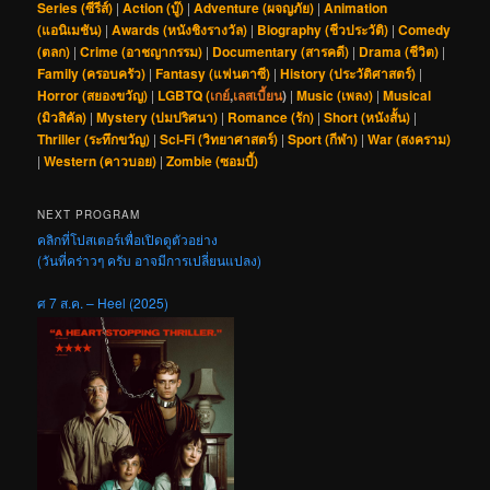
Series (ซีรีส์)
|
Action (บู๊)
|
Adventure (ผจญภัย)
|
Animation
(แอนิเมชัน)
|
Awards (หนังชิงรางวัล)
|
Biography (ชีวประวัติ)
|
Comedy
(ตลก)
|
Crime (อาชญากรรม)
|
Documentary (สารคดี)
|
Drama (ชีวิต)
|
Family (ครอบครัว)
|
Fantasy (แฟนตาซี)
|
History (ประวัติศาสตร์)
|
Horror (สยองขวัญ)
|
LGBTQ (
เกย์
,
เลสเบี้ยน
)
|
Music (เพลง)
|
Musical
(มิวสิคัล)
|
Mystery (ปมปริศนา)
|
Romance (รัก)
|
Short (หนังสั้น)
|
Thriller (ระทึกขวัญ)
|
Sci-Fi (วิทยาศาสตร์)
|
Sport (กีฬา)
|
War (สงคราม)
|
Western (คาวบอย)
|
Zombie (ซอมบี้)
NEXT PROGRAM
คลิกที่โปสเตอร์เพื่อเปิดดูตัวอย่าง
(วันที่คร่าวๆ ครับ อาจมีการเปลี่ยนแปลง)
ศ 7 ส.ค. – Heel (2025)