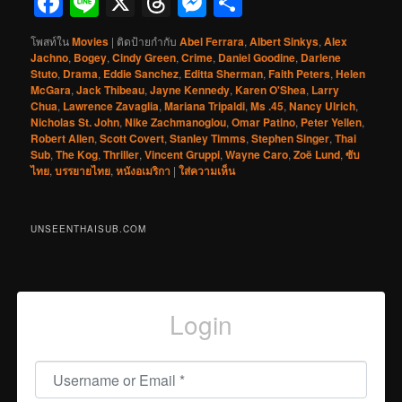
Facebook
Line
X
Threads
Messenger
Share
โพสท์ใน
Movies
|
ติดป้ายกำกับ
Abel Ferrara
,
Albert Sinkys
,
Alex
Jachno
,
Bogey
,
Cindy Green
,
Crime
,
Daniel Goodine
,
Darlene
Stuto
,
Drama
,
Eddie Sanchez
,
Editta Sherman
,
Faith Peters
,
Helen
McGara
,
Jack Thibeau
,
Jayne Kennedy
,
Karen O'Shea
,
Larry
Chua
,
Lawrence Zavaglia
,
Mariana Tripaldi
,
Ms .45
,
Nancy Ulrich
,
Nicholas St. John
,
Nike Zachmanoglou
,
Omar Patino
,
Peter Yellen
,
Robert Allen
,
Scott Covert
,
Stanley Timms
,
Stephen Singer
,
Thai
Sub
,
The Kog
,
Thriller
,
Vincent Gruppi
,
Wayne Caro
,
Zoë Lund
,
ซับ
ไทย
,
บรรยายไทย
,
หนังอเมริกา
|
ใส่ความเห็น
UNSEENTHAISUB.COM
Login
Username or Email
*