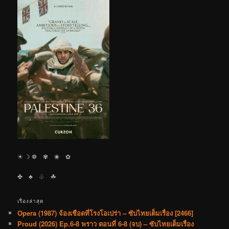
☀︎ ☽ ❁ ✾ ❀ ✿
✤ ♣︎ ♧ ☘︎
เรื่องล่าสุด
Opera (1987) จ้องเชือดที่โรงโอเปร่า – ซับไทยเต็มเรื่อง [2466]
Proud (2026) Ep.6-8 พราว ตอนที่ 6-8 (จบ) – ซับไทยเต็มเรื่อง