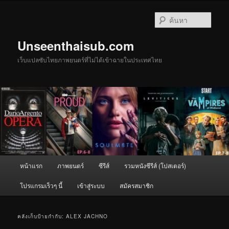
ข้าม
ข้าม
ไป
ไป
ค้นหา
ยัง
บทความ
เนื้อหา
รอง
Unseenthaisub.com
หลัก
เว็บแปลซับไทยภาพยนตร์ที่ไม่ได้เข้าฉายในประเทศไทย
เมนู
หน้าแรก
ภาพยนตร์
ซีรีส์
รวมหนังซีรีส์ (โปสเตอร์)
หลัก
โปรแกรมเร็วๆ นี้
เข้าสู่ระบบ
สมัครสมาชิก
คลังเก็บป้ายกำกับ:
ALEX JACHNO