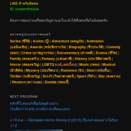
LINE สำหรับติดต่อ
ID: unseenthaisub
ต้องการสอบถามหรือพบปัญหาบนเว็บแจ้งได้ที่เพจหรือไลน์เลยครับ
หมวดหมู่ประเภทภาพยนตร์
Series (ซีรีส์)
|
Action (บู๊)
|
Adventure (ผจญภัย)
|
Animation
(แอนิเมชัน)
|
Awards (หนังชิงรางวัล)
|
Biography (ชีวประวัติ)
|
Comedy
(ตลก)
|
Crime (อาชญากรรม)
|
Documentary (สารคดี)
|
Drama (ชีวิต)
|
Family (ครอบครัว)
|
Fantasy (แฟนตาซี)
|
History (ประวัติศาสตร์)
|
Horror (สยองขวัญ)
|
LGBTQ (
เกย์
,
เลสเบี้ยน
)
|
Music (เพลง)
|
Musical
(มิวสิคัล)
|
Mystery (ปมปริศนา)
|
Romance (รัก)
|
Short (หนังสั้น)
|
Thriller (ระทึกขวัญ)
|
Sci-Fi (วิทยาศาสตร์)
|
Sport (กีฬา)
|
War (สงคราม)
|
Western (คาวบอย)
|
Zombie (ซอมบี้)
NEXT PROGRAM
คลิกที่โปสเตอร์เพื่อเปิดดูตัวอย่าง
(วันที่คร่าวๆ ครับ อาจมีการเปลี่ยนแปลง)
จ 10 ส.ค. – Okinawan Horror Stories 2 (2013) เรื่องเล่าสยองจากโอกินา
ว่า 2