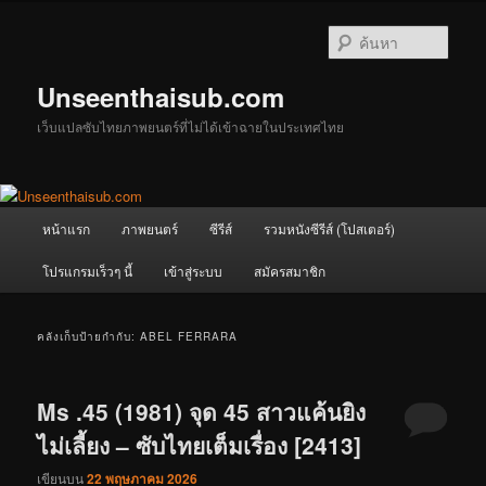
ข้าม
ข้าม
ไป
ไป
ค้นหา
ยัง
บทความ
เนื้อหา
รอง
Unseenthaisub.com
หลัก
เว็บแปลซับไทยภาพยนตร์ที่ไม่ได้เข้าฉายในประเทศไทย
เมนู
หน้าแรก
ภาพยนตร์
ซีรีส์
รวมหนังซีรีส์ (โปสเตอร์)
หลัก
โปรแกรมเร็วๆ นี้
เข้าสู่ระบบ
สมัครสมาชิก
คลังเก็บป้ายกำกับ:
ABEL FERRARA
Ms .45 (1981) จุด 45 สาวแค้นยิง
ไม่เลี้ยง – ซับไทยเต็มเรื่อง [2413]
เขียนบน
22 พฤษภาคม 2026