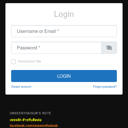
Login
Username or Email
*
Password
*
Remember Me
LOGIN
Create account
Forgot password?
UNSEENTHAISUB’S NOTE
เพจหลัก สำหรับติดต่อ
facebook.com/unseenthaisub