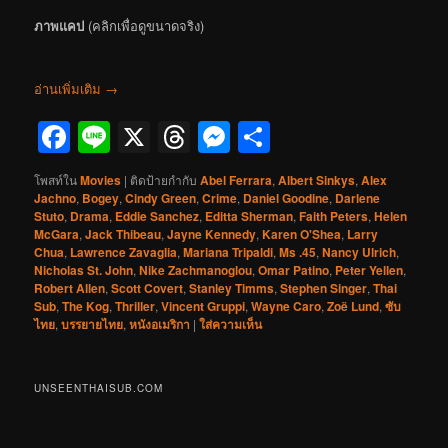
ภาพแคป
(คลิกเพื่อดูขนาดจริง)
อ่านเพิ่มเติม
→
Facebook
Line
X
Threads
Messenger
Share
โพสท์ใน
Movies
|
ติดป้ายกำกับ
Abel Ferrara
,
Albert Sinkys
,
Alex
Jachno
,
Bogey
,
Cindy Green
,
Crime
,
Daniel Goodine
,
Darlene
Stuto
,
Drama
,
Eddie Sanchez
,
Editta Sherman
,
Faith Peters
,
Helen
McGara
,
Jack Thibeau
,
Jayne Kennedy
,
Karen O'Shea
,
Larry
Chua
,
Lawrence Zavaglia
,
Mariana Tripaldi
,
Ms .45
,
Nancy Ulrich
,
Nicholas St. John
,
Nike Zachmanoglou
,
Omar Patino
,
Peter Yellen
,
Robert Allen
,
Scott Covert
,
Stanley Timms
,
Stephen Singer
,
Thai
Sub
,
The Kog
,
Thriller
,
Vincent Gruppi
,
Wayne Caro
,
Zoë Lund
,
ซับ
ไทย
,
บรรยายไทย
,
หนังอเมริกา
|
ใส่ความเห็น
UNSEENTHAISUB.COM