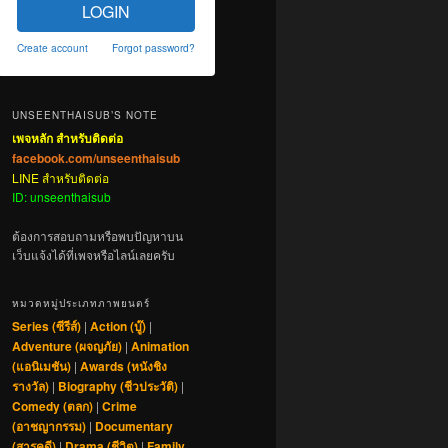
LOGIN
Create account
Forgot password?
UNSEENTHAISUB’S NOTE
เพจหลัก สำหรับติดต่อ
facebook.com/unseenthaisub
LINE สำหรับติดต่อ
ID: unseenthaisub
ต้องการสอบถามหรือพบปัญหาบน
เว็บแจ้งได้ที่เพจหรือไลน์เลยครับ
หมวดหมู่ประเภทภาพยนตร์
Series (ซีรีส์)
|
Action (บู๊)
|
Adventure (ผจญภัย)
|
Animation
(แอนิเมชัน)
|
Awards (หนังชิง
รางวัล)
|
Biography (ชีวประวัติ)
|
Comedy (ตลก)
|
Crime
(อาชญากรรม)
|
Documentary
(สารคดี)
|
Drama (ชีวิต)
|
Family