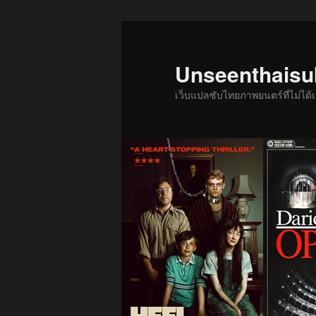
ข้าม
ข้าม
ไป
ไป
ยัง
บทความ
Unseenthais
เนื้อหา
รอง
เว็บแปลซับไทยภาพยนตร์ที่ไม่ไ
หลัก