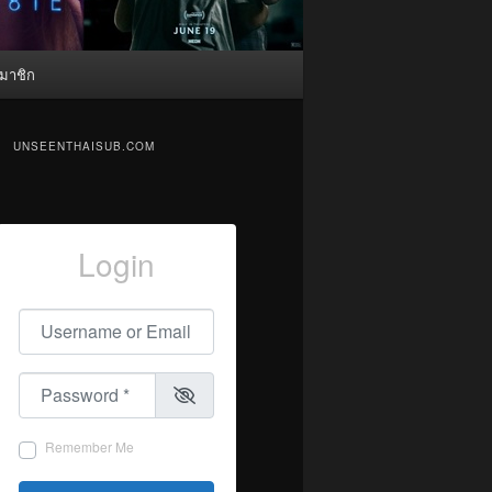
มาชิก
UNSEENTHAISUB.COM
Login
Username or Email
*
Password
*
Remember Me