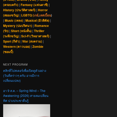
(ครอบครัว)
|
Fantasy (แฟนตาซี)
|
History (ประวัติศาสตร์)
|
Horror
(สยองขวัญ)
|
LGBTQ (
เกย์
,
เลสเบี้ยน
)
|
Music (เพลง)
|
Musical (มิวสิคัล)
|
Mystery (ปมปริศนา)
|
Romance
(รัก)
|
Short (หนังสั้น)
|
Thriller
(ระทึกขวัญ)
|
Sci-Fi (วิทยาศาสตร์)
|
Sport (กีฬา)
|
War (สงคราม)
|
Western (คาวบอย)
|
Zombie
(ซอมบี้)
NEXT PROGRAM
คลิกที่โปสเตอร์เพื่อเปิดดูตัวอย่าง
(วันที่คร่าวๆ ครับ อาจมีการ
เปลี่ยนแปลง)
อา 9 ส.ค. – Spring Wind – The
Awakening (2026) สายลมเปลี่ยน
ทิศ ปวงประชาตื่นรู้