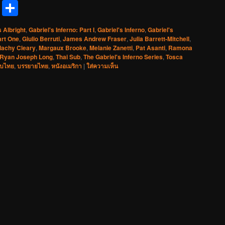
reads
Messenger
Share
 Albright
,
Gabriel's Inferno: Part I
,
Gabriel's Inferno
,
Gabriel's
art One
,
Giulio Berruti
,
James Andrew Fraser
,
Julia Barrett-Mitchell
,
lachy Cleary
,
Margaux Brooke
,
Melanie Zanetti
,
Pat Asanti
,
Ramona
Ryan Joseph Long
,
Thai Sub
,
The Gabriel's Inferno Series
,
Tosca
ับไทย
,
บรรยายไทย
,
หนังอเมริกา
|
ใส่ความเห็น