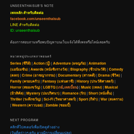
UNSEENTHAISUB’S NOTE
เพจหลัก สำหรับติดต่อ
facebook.com/unseenthaisub
LINE สำหรับติดต่อ
ID: unseenthaisub
ต้องการสอบถามหรือพบปัญหาบนเว็บแจ้งได้ที่เพจหรือไลน์เลยครับ
หมวดหมู่ประเภทภาพยนตร์
Series (ซีรีส์)
|
Action (บู๊)
|
Adventure (ผจญภัย)
|
Animation
(แอนิเมชัน)
|
Awards (หนังชิงรางวัล)
|
Biography (ชีวประวัติ)
|
Comedy
(ตลก)
|
Crime (อาชญากรรม)
|
Documentary (สารคดี)
|
Drama (ชีวิต)
|
Family (ครอบครัว)
|
Fantasy (แฟนตาซี)
|
History (ประวัติศาสตร์)
|
Horror (สยองขวัญ)
|
LGBTQ (
เกย์
,
เลสเบี้ยน
)
|
Music (เพลง)
|
Musical
(มิวสิคัล)
|
Mystery (ปมปริศนา)
|
Romance (รัก)
|
Short (หนังสั้น)
|
Thriller (ระทึกขวัญ)
|
Sci-Fi (วิทยาศาสตร์)
|
Sport (กีฬา)
|
War (สงคราม)
|
Western (คาวบอย)
|
Zombie (ซอมบี้)
NEXT PROGRAM
คลิกที่โปสเตอร์เพื่อเปิดดูตัวอย่าง
(วันที่คร่าวๆ ครับ อาจมีการเปลี่ยนแปลง)