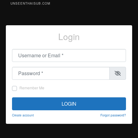
UNSEENTHAISUB.COM
Login
Username or Email
*
Password
*
Remember Me
LOGIN
Create account
Forgot password?