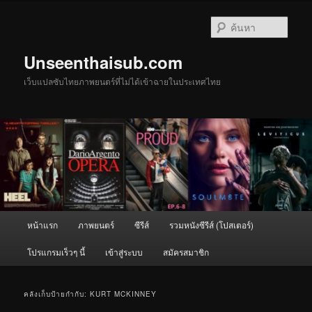
ข้าม
ข้าม
ไป
ไป
ค้นหา
ยัง
บทความ
เนื้อหา
รอง
Unseenthaisub.com
หลัก
เว็บแปลซับไทยภาพยนตร์ที่ไม่ได้เข้าฉายในประเทศไทย
เมนู
หน้าแรก
ภาพยนตร์
ซีรีส์
รวมหนังซีรีส์ (โปสเตอร์)
หลัก
โปรแกรมเร็วๆ นี้
เข้าสู่ระบบ
สมัครสมาชิก
คลังเก็บป้ายกำกับ:
KURT MCKINNEY