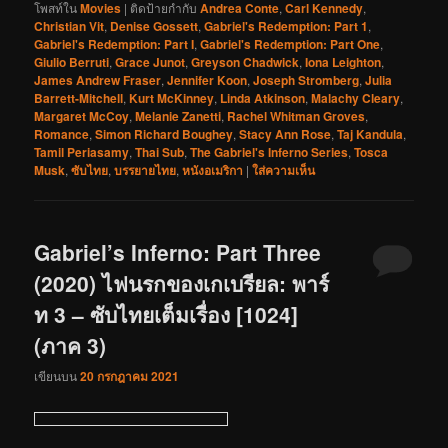
โพสท์ใน
Movies
|
ติดป้ายกำกับ
Andrea Conte
,
Carl Kennedy
,
Christian Vit
,
Denise Gossett
,
Gabriel's Redemption: Part 1
,
Gabriel's Redemption: Part I
,
Gabriel's Redemption: Part One
,
Giulio Berruti
,
Grace Junot
,
Greyson Chadwick
,
Iona Leighton
,
James Andrew Fraser
,
Jennifer Koon
,
Joseph Stromberg
,
Julia
Barrett-Mitchell
,
Kurt McKinney
,
Linda Atkinson
,
Malachy Cleary
,
Margaret McCoy
,
Melanie Zanetti
,
Rachel Whitman Groves
,
Romance
,
Simon Richard Boughey
,
Stacy Ann Rose
,
Taj Kandula
,
Tamil Periasamy
,
Thai Sub
,
The Gabriel's Inferno Series
,
Tosca
Musk
,
ซับไทย
,
บรรยายไทย
,
หนังอเมริกา
|
ใส่ความเห็น
Gabriel’s Inferno: Part Three
(2020) ไฟนรกของเกเบรียล: พาร์
ท 3 – ซับไทยเต็มเรื่อง [1024]
(ภาค 3)
เขียนบน
20 กรกฎาคม 2021