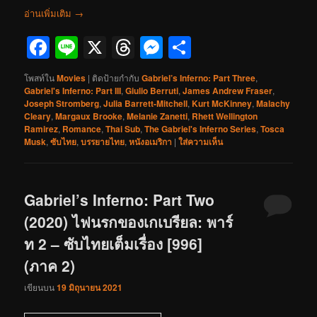
อ่านเพิ่มเติม
→
Facebook
Line
X
Threads
Messenger
Share
โพสท์ใน
Movies
|
ติดป้ายกำกับ
Gabriel’s Inferno: Part Three
,
Gabriel's Inferno: Part III
,
Giulio Berruti
,
James Andrew Fraser
,
Joseph Stromberg
,
Julia Barrett-Mitchell
,
Kurt McKinney
,
Malachy
Cleary
,
Margaux Brooke
,
Melanie Zanetti
,
Rhett Wellington
Ramirez
,
Romance
,
Thai Sub
,
The Gabriel's Inferno Series
,
Tosca
Musk
,
ซับไทย
,
บรรยายไทย
,
หนังอเมริกา
|
ใส่ความเห็น
Gabriel’s Inferno: Part Two
(2020) ไฟนรกของเกเบรียล: พาร์
ท 2 – ซับไทยเต็มเรื่อง [996]
(ภาค 2)
เขียนบน
19 มิถุนายน 2021