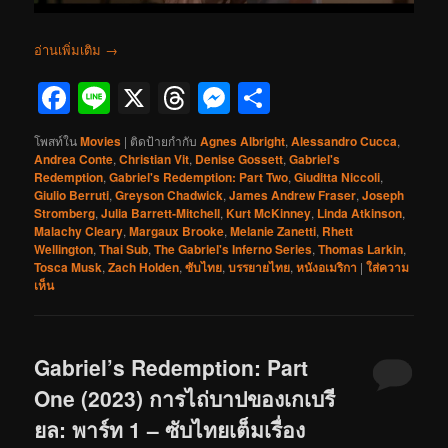
อ่านเพิ่มเติม
→
Facebook
Line
X
Threads
Messenger
Share
โพสท์ใน
Movies
|
ติดป้ายกำกับ
Agnes Albright
,
Alessandro Cucca
,
Andrea Conte
,
Christian Vit
,
Denise Gossett
,
Gabriel's
Redemption
,
Gabriel's Redemption: Part Two
,
Giuditta Niccoli
,
Giulio Berruti
,
Greyson Chadwick
,
James Andrew Fraser
,
Joseph
Stromberg
,
Julia Barrett-Mitchell
,
Kurt McKinney
,
Linda Atkinson
,
Malachy Cleary
,
Margaux Brooke
,
Melanie Zanetti
,
Rhett
Wellington
,
Thai Sub
,
The Gabriel's Inferno Series
,
Thomas Larkin
,
Tosca Musk
,
Zach Holden
,
ซับไทย
,
บรรยายไทย
,
หนังอเมริกา
|
ใส่ความ
เห็น
Gabriel’s Redemption: Part
One (2023) การไถ่บาปของเกเบรี
ยล: พาร์ท 1 – ซับไทยเต็มเรื่อง