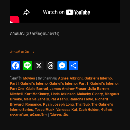
ภาพแคป
(คลิกเพื่อดูขนาดจริง)
อ่านเพิ่มเติม
→
Facebook
Line
X
Threads
Messenger
Share
โพสท์ใน
Movies
|
ติดป้ายกำกับ
Agnes Albright
,
Gabriel's Inferno:
Part I
,
Gabriel's Inferno
,
Gabriel's Inferno: Part 1
,
Gabriel's Inferno:
Part One
,
Giulio Berruti
,
James Andrew Fraser
,
Julia Barrett-
Mitchell
,
Kurt McKinney
,
Linda Atkinson
,
Malachy Cleary
,
Margaux
Brooke
,
Melanie Zanetti
,
Pat Asanti
,
Ramona Floyd
,
Richard
Brevard
,
Romance
,
Ryan Joseph Long
,
Thai Sub
,
The Gabriel's
Inferno Series
,
Tosca Musk
,
Vanessa Kai
,
Zach Holden
,
ซับไทย
,
บรรยายไทย
,
หนังอเมริกา
|
ใส่ความเห็น