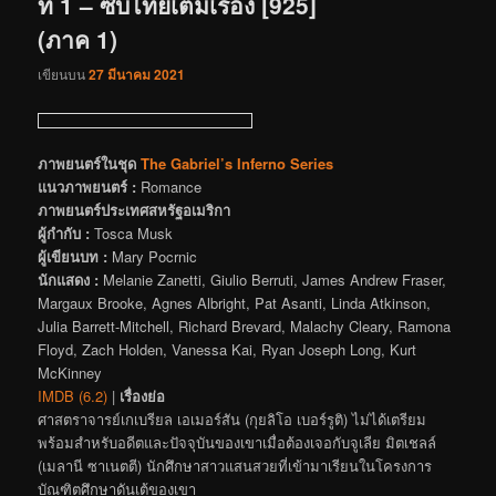
ท 1 – ซับไทยเต็มเรื่อง [925]
(ภาค 1)
เขียนบน
27 มีนาคม 2021
ภาพยนตร์ในชุด
The Gabriel’s Inferno Series
แนวภาพยนตร์ :
Romance
ภาพยนตร์ประเทศสหรัฐอเมริกา
ผู้กำกับ :
Tosca Musk
ผู้เขียนบท :
Mary Pocrnic
นักแสดง :
Melanie Zanetti, Giulio Berruti, James Andrew Fraser,
Margaux Brooke, Agnes Albright, Pat Asanti, Linda Atkinson,
Julia Barrett-Mitchell, Richard Brevard, Malachy Cleary, Ramona
Floyd, Zach Holden, Vanessa Kai, Ryan Joseph Long, Kurt
McKinney
IMDB (6.2)
|
เรื่องย่อ
ศาสตราจารย์เกเบรียล เอเมอร์สัน (กุยลิโอ เบอร์รูติ) ไม่ได้เตรียม
พร้อมสำหรับอดีตและปัจจุบันของเขาเมื่อต้องเจอกับจูเลีย มิตเชลล์
(เมลานี ซาเนตตี) นักศึกษาสาวแสนสวยที่เข้ามาเรียนในโครงการ
บัณฑิตศึกษาดันเต้ของเขา