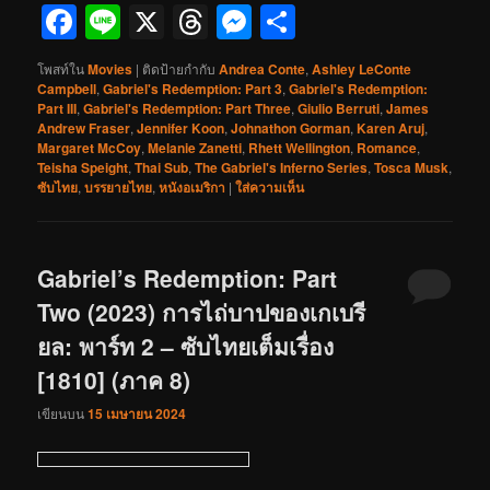
Facebook
Line
X
Threads
Messenger
Share
โพสท์ใน
Movies
|
ติดป้ายกำกับ
Andrea Conte
,
Ashley LeConte
Campbell
,
Gabriel's Redemption: Part 3
,
Gabriel's Redemption:
Part III
,
Gabriel's Redemption: Part Three
,
Giulio Berruti
,
James
Andrew Fraser
,
Jennifer Koon
,
Johnathon Gorman
,
Karen Aruj
,
Margaret McCoy
,
Melanie Zanetti
,
Rhett Wellington
,
Romance
,
Teisha Speight
,
Thai Sub
,
The Gabriel's Inferno Series
,
Tosca Musk
,
ซับไทย
,
บรรยายไทย
,
หนังอเมริกา
|
ใส่ความเห็น
Gabriel’s Redemption: Part
Two (2023) การไถ่บาปของเกเบรี
ยล: พาร์ท 2 – ซับไทยเต็มเรื่อง
[1810] (ภาค 8)
เขียนบน
15 เมษายน 2024