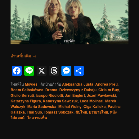
อ่านเพิ่มเติม
→
Facebook
Line
X
Threads
Messenger
Share
โพสท์ใน
Movies
|
ติดป้ายกำกับ
Aleksandra Justa
,
Andrea Preti
,
Beata Scibakówna
,
Drama
,
Dziewczyny z Dubaju
,
Girls to Buy
,
Giulio Berruti
,
Iacopo Ricciotti
,
Jan Englert
,
Józef Pawlowski
,
Katarzyna Figura
,
Katarzyna Sawczuk
,
Luca Molinari
,
Marek
Walczyk
,
Maria Sadowska
,
Michal Wolny
,
Olga Kalicka
,
Paulina
Galazka
,
Thai Sub
,
Tomasz Sobczak
,
ซับไทย
,
บรรยายไทย
,
หนัง
โปแลนด์
|
ใส่ความเห็น