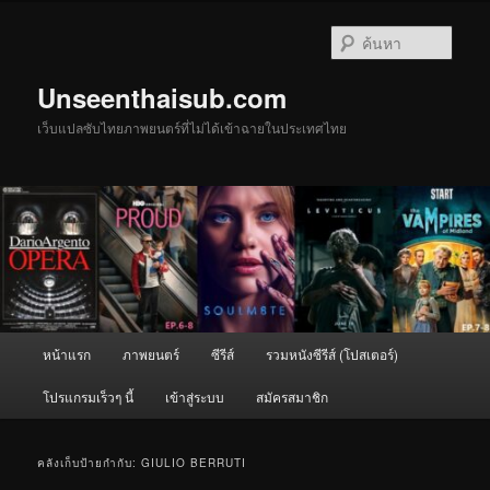
ข้าม
ข้าม
ไป
ไป
ค้นหา
ยัง
บทความ
เนื้อหา
รอง
Unseenthaisub.com
หลัก
เว็บแปลซับไทยภาพยนตร์ที่ไม่ได้เข้าฉายในประเทศไทย
เมนู
หน้าแรก
ภาพยนตร์
ซีรีส์
รวมหนังซีรีส์ (โปสเตอร์)
หลัก
โปรแกรมเร็วๆ นี้
เข้าสู่ระบบ
สมัครสมาชิก
คลังเก็บป้ายกำกับ:
GIULIO BERRUTI