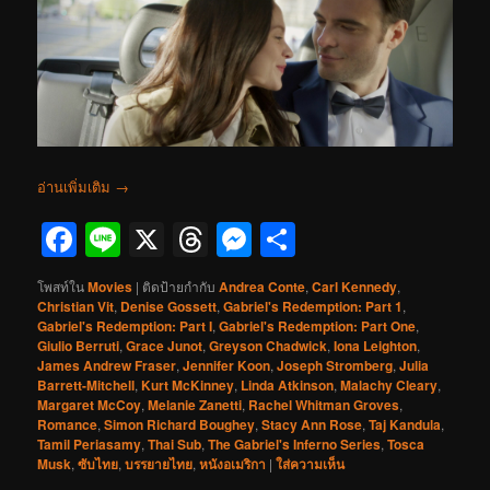
อ่านเพิ่มเติม
→
Facebook
Line
X
Threads
Messenger
Share
โพสท์ใน
Movies
|
ติดป้ายกำกับ
Andrea Conte
,
Carl Kennedy
,
Christian Vit
,
Denise Gossett
,
Gabriel's Redemption: Part 1
,
Gabriel's Redemption: Part I
,
Gabriel's Redemption: Part One
,
Giulio Berruti
,
Grace Junot
,
Greyson Chadwick
,
Iona Leighton
,
James Andrew Fraser
,
Jennifer Koon
,
Joseph Stromberg
,
Julia
Barrett-Mitchell
,
Kurt McKinney
,
Linda Atkinson
,
Malachy Cleary
,
Margaret McCoy
,
Melanie Zanetti
,
Rachel Whitman Groves
,
Romance
,
Simon Richard Boughey
,
Stacy Ann Rose
,
Taj Kandula
,
Tamil Periasamy
,
Thai Sub
,
The Gabriel's Inferno Series
,
Tosca
Musk
,
ซับไทย
,
บรรยายไทย
,
หนังอเมริกา
|
ใส่ความเห็น