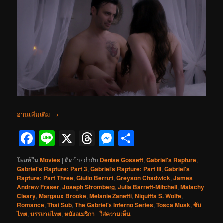
อ่านเพิ่มเติม
→
Facebook
Line
X
Threads
Messenger
Share
โพสท์ใน
Movies
|
ติดป้ายกำกับ
Denise Gossett
,
Gabriel's Rapture
,
Gabriel's Rapture: Part 3
,
Gabriel's Rapture: Part III
,
Gabriel's
Rapture: Part Three
,
Giulio Berruti
,
Greyson Chadwick
,
James
Andrew Fraser
,
Joseph Stromberg
,
Julia Barrett-Mitchell
,
Malachy
Cleary
,
Margaux Brooke
,
Melanie Zanetti
,
Niquitta S. Wolfe
,
Romance
,
Thai Sub
,
The Gabriel's Inferno Series
,
Tosca Musk
,
ซับ
ไทย
,
บรรยายไทย
,
หนังอเมริกา
|
ใส่ความเห็น