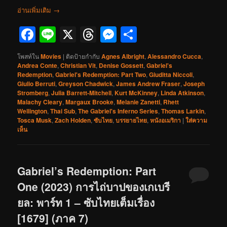
อ่านเพิ่มเติม
→
Facebook
Line
X
Threads
Messenger
Share
โพสท์ใน
Movies
|
ติดป้ายกำกับ
Agnes Albright
,
Alessandro Cucca
,
Andrea Conte
,
Christian Vit
,
Denise Gossett
,
Gabriel's
Redemption
,
Gabriel's Redemption: Part Two
,
Giuditta Niccoli
,
Giulio Berruti
,
Greyson Chadwick
,
James Andrew Fraser
,
Joseph
Stromberg
,
Julia Barrett-Mitchell
,
Kurt McKinney
,
Linda Atkinson
,
Malachy Cleary
,
Margaux Brooke
,
Melanie Zanetti
,
Rhett
Wellington
,
Thai Sub
,
The Gabriel's Inferno Series
,
Thomas Larkin
,
Tosca Musk
,
Zach Holden
,
ซับไทย
,
บรรยายไทย
,
หนังอเมริกา
|
ใส่ความ
เห็น
Gabriel’s Redemption: Part
One (2023) การไถ่บาปของเกเบรี
ยล: พาร์ท 1 – ซับไทยเต็มเรื่อง
[1679] (ภาค 7)