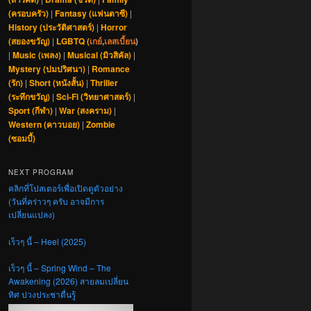
(ครอบครัว)
|
Fantasy (แฟนตาซี)
|
History (ประวัติศาสตร์)
|
Horror
(สยองขวัญ)
|
LGBTQ (
เกย์
,
เลสเบี้ยน
)
|
Music (เพลง)
|
Musical (มิวสิคัล)
|
Mystery (ปมปริศนา)
|
Romance
(รัก)
|
Short (หนังสั้น)
|
Thriller
(ระทึกขวัญ)
|
Sci-Fi (วิทยาศาสตร์)
|
Sport (กีฬา)
|
War (สงคราม)
|
Western (คาวบอย)
|
Zombie
(ซอมบี้)
NEXT PROGRAM
คลิกที่โปสเตอร์เพื่อเปิดดูตัวอย่าง
(วันที่คร่าวๆ ครับ อาจมีการ
เปลี่ยนแปลง)
เร็วๆ นี้ – Heel (2025)
เร็วๆ นี้ – Spring Wind – The
Awakening (2026) สายลมเปลี่ยน
ทิศ ปวงประชาตื่นรู้