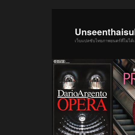
ข้าม
ข้าม
ไป
ไป
ยัง
บทความ
Unseenthais
เนื้อหา
รอง
เว็บแปลซับไทยภาพยนตร์ที่ไม่ไ
หลัก