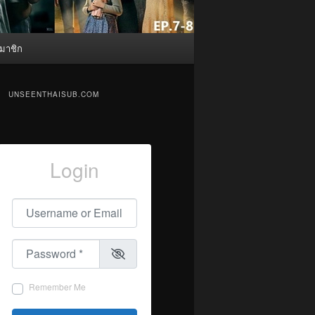
มาชิก
UNSEENTHAISUB.COM
Login
Username or Email
*
Password
*
Remember Me