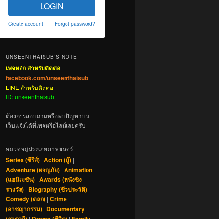
LOGIN
Create account
Forgot password?
UNSEENTHAISUB’S NOTE
เพจหลัก สำหรับติดต่อ
facebook.com/unseenthaisub
LINE สำหรับติดต่อ
ID: unseenthaisub
ต้องการสอบถามหรือพบปัญหาบน
เว็บแจ้งได้ที่เพจหรือไลน์เลยครับ
หมวดหมู่ประเภทภาพยนตร์
Series (ซีรีส์)
|
Action (บู๊)
|
Adventure (ผจญภัย)
|
Animation
(แอนิเมชัน)
|
Awards (หนังชิง
รางวัล)
|
Biography (ชีวประวัติ)
|
Comedy (ตลก)
|
Crime
(อาชญากรรม)
|
Documentary
(สารคดี)
|
Drama (ชีวิต)
|
Family