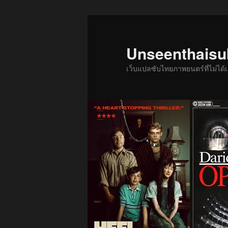
ข้าม
ข้าม
ไป
ไป
ยัง
บทความ
Unseenthais
เนื้อหา
รอง
เว็บแปลซับไทยภาพยนตร์ที่ไม่ไ
หลัก