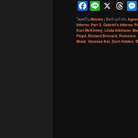
Facebook
Line
X
Th
โพสท์ใน
Movies
|
ติดป้ายกำกับ
Agnes
Inferno: Part 2
,
Gabriel's Inferno: Pa
Kurt McKinney
,
Linda Atkinson
,
Ma
Floyd
,
Richard Brevard
,
Romance
,
Musk
,
Vanessa Kai
,
Zach Holden
,
ซ