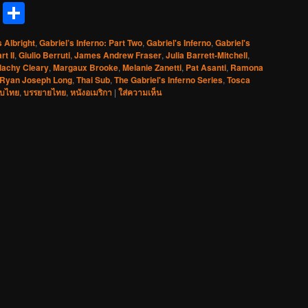
reads
Messenger
Share
 Albright
,
Gabriel’s Inferno: Part Two
,
Gabriel's Inferno
,
Gabriel's
rt II
,
Giulio Berruti
,
James Andrew Fraser
,
Julia Barrett-Mitchell
,
lachy Cleary
,
Margaux Brooke
,
Melanie Zanetti
,
Pat Asanti
,
Ramona
Ryan Joseph Long
,
Thai Sub
,
The Gabriel's Inferno Series
,
Tosca
ับไทย
,
บรรยายไทย
,
หนังอเมริกา
|
ใส่ความเห็น