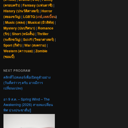
(ครอบครัว)
|
Fantasy (แฟนตาซี)
|
History (ประวัติศาสตร์)
|
Horror
(สยองขวัญ)
|
LGBTQ (
เกย์
,
เลสเบี้ยน
)
|
Music (เพลง)
|
Musical (มิวสิคัล)
|
Mystery (ปมปริศนา)
|
Romance
(รัก)
|
Short (หนังสั้น)
|
Thriller
(ระทึกขวัญ)
|
Sci-Fi (วิทยาศาสตร์)
|
Sport (กีฬา)
|
War (สงคราม)
|
Western (คาวบอย)
|
Zombie
(ซอมบี้)
NEXT PROGRAM
คลิกที่โปสเตอร์เพื่อเปิดดูตัวอย่าง
(วันที่คร่าวๆ ครับ อาจมีการ
เปลี่ยนแปลง)
อา 9 ส.ค. – Spring Wind – The
Awakening (2026) สายลมเปลี่ยน
ทิศ ปวงประชาตื่นรู้