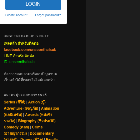
LOGIN
Create account
Forgot password?
UNSEENTHAISUB’S NOTE
เพจหลัก สำหรับติดต่อ
facebook.com/unseenthaisub
LINE สำหรับติดต่อ
ID: unseenthaisub
ต้องการสอบถามหรือพบปัญหาบน
เว็บแจ้งได้ที่เพจหรือไลน์เลยครับ
หมวดหมู่ประเภทภาพยนตร์
Series (ซีรีส์)
|
Action (บู๊)
|
Adventure (ผจญภัย)
|
Animation
(แอนิเมชัน)
|
Awards (หนังชิง
รางวัล)
|
Biography (ชีวประวัติ)
|
Comedy (ตลก)
|
Crime
(อาชญากรรม)
|
Documentary
(สารคดี)
|
Drama (ชีวิต)
|
Family