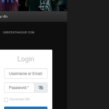
มาชิก
UNSEENTHAISUB.COM
Login
Username or Email
*
Password
*
Remember Me