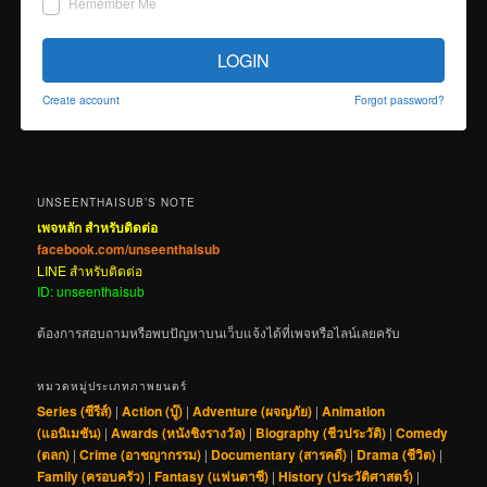
Remember Me
LOGIN
Create account
Forgot password?
UNSEENTHAISUB’S NOTE
เพจหลัก สำหรับติดต่อ
facebook.com/unseenthaisub
LINE สำหรับติดต่อ
ID: unseenthaisub
ต้องการสอบถามหรือพบปัญหาบนเว็บแจ้งได้ที่เพจหรือไลน์เลยครับ
หมวดหมู่ประเภทภาพยนตร์
Series (ซีรีส์)
|
Action (บู๊)
|
Adventure (ผจญภัย)
|
Animation
(แอนิเมชัน)
|
Awards (หนังชิงรางวัล)
|
Biography (ชีวประวัติ)
|
Comedy
(ตลก)
|
Crime (อาชญากรรม)
|
Documentary (สารคดี)
|
Drama (ชีวิต)
|
Family (ครอบครัว)
|
Fantasy (แฟนตาซี)
|
History (ประวัติศาสตร์)
|