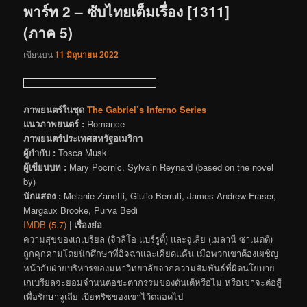
พาร์ท 2 – ซับไทยเต็มเรื่อง [1311]
(ภาค 5)
เขียนบน
11 มิถุนายน 2022
ภาพยนตร์ในชุด
The Gabriel’s Inferno Series
แนวภาพยนตร์ :
Romance
ภาพยนตร์ประเทศสหรัฐอเมริกา
ผู้กำกับ :
Tosca Musk
ผู้เขียนบท :
Mary Pocrnic, Sylvain Reynard (based on the novel
by)
นักแสดง :
Melanie Zanetti, Giulio Berruti, James Andrew Fraser,
Margaux Brooke, Purva Bedi
IMDB (5.7)
|
เรื่องย่อ
ความสุขของเกเบรียล (จิวลิโอ แบร์รูตี้) และจูเลีย (เมลานี ซาเนตตี)
ถูกคุกคามโดยนักศึกษาที่อิจฉาและเคียดแค้น เมื่อพวกเขาต้องเผชิญ
หน้ากับฝ่ายบริหารของมหาวิทยาลัยจากความสัมพันธ์ที่ผิดนโยบาย
เกเบรียลจะยอมจำนนต่อชะตากรรมของดันเต้หรือไม่ หรือเขาจะต่อสู้
เพื่อรักษาจูเลีย เบียทริซของเขาไว้ตลอดไป