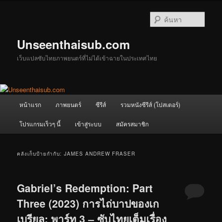
ข้าม
ข้าม
ไป
ไป
ค้นหา
ยัง
บทความ
เนื้อหา
รอง
Unseenthaisub.com
หลัก
เว็บแปลซับไทยภาพยนตร์ที่ไม่ได้เข้าฉายในประเทศไทย
เมนู
หน้าแรก
ภาพยนตร์
ซีรีส์
รวมหนังซีรีส์ (โปสเตอร์)
หลัก
โปรแกรมเร็วๆ นี้
เข้าสู่ระบบ
สมัครสมาชิก
คลังเก็บป้ายกำกับ:
JAMES ANDREW FRASER
Gabriel’s Redemption: Part
Three (2023) การไถ่บาปของเก
เบรียล: พาร์ท 3 – ซับไทยเต็มเรื่อง