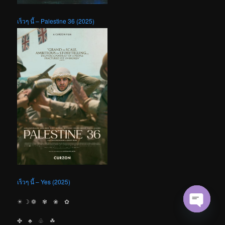
เร็วๆ นี้ – Palestine 36 (2025)
เร็วๆ นี้ – Yes (2025)
☀︎ ☽ ❁ ✾ ❀ ✿
Open cha
✤ ♣︎ ♧ ☘︎