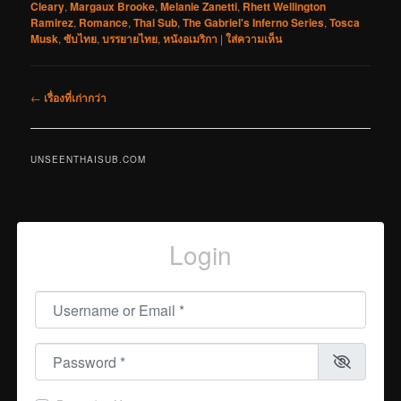
Cleary
,
Margaux Brooke
,
Melanie Zanetti
,
Rhett Wellington
Ramirez
,
Romance
,
Thai Sub
,
The Gabriel's Inferno Series
,
Tosca
Musk
,
ซับไทย
,
บรรยายไทย
,
หนังอเมริกา
|
ใส่ความเห็น
เมนู
←
เรื่องที่เก่ากว่า
นำทาง
เรื่อง
UNSEENTHAISUB.COM
Login
Username or Email
*
Password
*