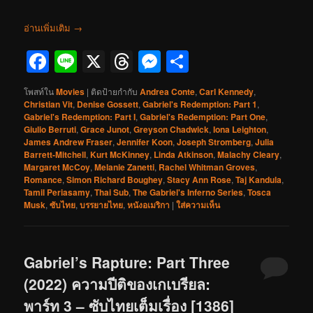
อ่านเพิ่มเติม
→
Facebook
Line
X
Threads
Messenger
Share
โพสท์ใน
Movies
|
ติดป้ายกำกับ
Andrea Conte
,
Carl Kennedy
,
Christian Vit
,
Denise Gossett
,
Gabriel's Redemption: Part 1
,
Gabriel's Redemption: Part I
,
Gabriel's Redemption: Part One
,
Giulio Berruti
,
Grace Junot
,
Greyson Chadwick
,
Iona Leighton
,
James Andrew Fraser
,
Jennifer Koon
,
Joseph Stromberg
,
Julia
Barrett-Mitchell
,
Kurt McKinney
,
Linda Atkinson
,
Malachy Cleary
,
Margaret McCoy
,
Melanie Zanetti
,
Rachel Whitman Groves
,
Romance
,
Simon Richard Boughey
,
Stacy Ann Rose
,
Taj Kandula
,
Tamil Periasamy
,
Thai Sub
,
The Gabriel's Inferno Series
,
Tosca
Musk
,
ซับไทย
,
บรรยายไทย
,
หนังอเมริกา
|
ใส่ความเห็น
Gabriel’s Rapture: Part Three
(2022) ความปีติของเกเบรียล:
พาร์ท 3 – ซับไทยเต็มเรื่อง [1386]