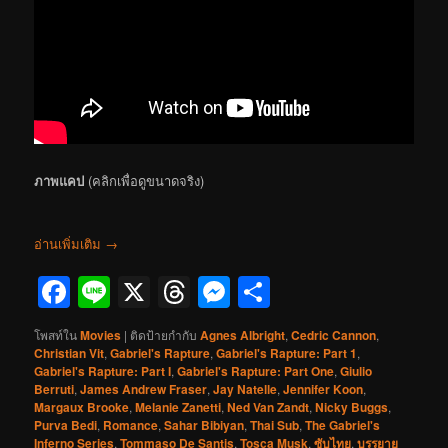
ภาพแคป
(คลิกเพื่อดูขนาดจริง)
อ่านเพิ่มเติม
→
Facebook
Line
X
Threads
Messenger
Share
โพสท์ใน
Movies
|
ติดป้ายกำกับ
Agnes Albright
,
Cedric Cannon
,
Christian Vit
,
Gabriel's Rapture
,
Gabriel's Rapture: Part 1
,
Gabriel's Rapture: Part I
,
Gabriel's Rapture: Part One
,
Giulio
Berruti
,
James Andrew Fraser
,
Jay Natelle
,
Jennifer Koon
,
Margaux Brooke
,
Melanie Zanetti
,
Ned Van Zandt
,
Nicky Buggs
,
Purva Bedi
,
Romance
,
Sahar Bibiyan
,
Thai Sub
,
The Gabriel's
Inferno Series
,
Tommaso De Santis
,
Tosca Musk
,
ซับไทย
,
บรรยาย