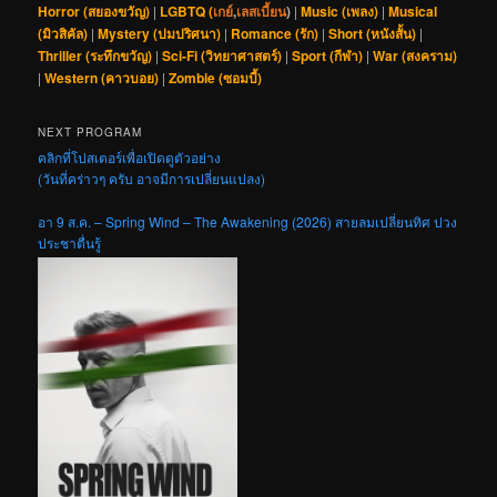
Horror (สยองขวัญ)
|
LGBTQ (
เกย์
,
เลสเบี้ยน
)
|
Music (เพลง)
|
Musical
(มิวสิคัล)
|
Mystery (ปมปริศนา)
|
Romance (รัก)
|
Short (หนังสั้น)
|
Thriller (ระทึกขวัญ)
|
Sci-Fi (วิทยาศาสตร์)
|
Sport (กีฬา)
|
War (สงคราม)
|
Western (คาวบอย)
|
Zombie (ซอมบี้)
NEXT PROGRAM
คลิกที่โปสเตอร์เพื่อเปิดดูตัวอย่าง
(วันที่คร่าวๆ ครับ อาจมีการเปลี่ยนแปลง)
อา 9 ส.ค. – Spring Wind – The Awakening (2026) สายลมเปลี่ยนทิศ ปวง
ประชาตื่นรู้