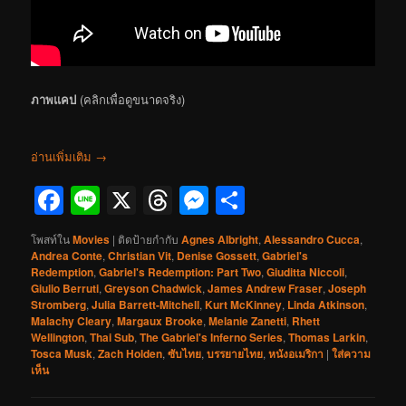
ภาพแคป
(คลิกเพื่อดูขนาดจริง)
อ่านเพิ่มเติม
→
Facebook
Line
X
Threads
Messenger
Share
โพสท์ใน
Movies
|
ติดป้ายกำกับ
Agnes Albright
,
Alessandro Cucca
,
Andrea Conte
,
Christian Vit
,
Denise Gossett
,
Gabriel's
Redemption
,
Gabriel's Redemption: Part Two
,
Giuditta Niccoli
,
Giulio Berruti
,
Greyson Chadwick
,
James Andrew Fraser
,
Joseph
Stromberg
,
Julia Barrett-Mitchell
,
Kurt McKinney
,
Linda Atkinson
,
Malachy Cleary
,
Margaux Brooke
,
Melanie Zanetti
,
Rhett
Wellington
,
Thai Sub
,
The Gabriel's Inferno Series
,
Thomas Larkin
,
Tosca Musk
,
Zach Holden
,
ซับไทย
,
บรรยายไทย
,
หนังอเมริกา
|
ใส่ความ
เห็น