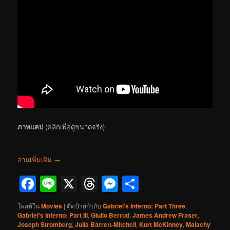
ภาพแคป
(คลิกเพื่อดูขนาดจริง)
อ่านเพิ่มเติม
→
Facebook
Line
X
Threads
Messenger
Share
โพสท์ใน
Movies
|
ติดป้ายกำกับ
Gabriel’s Inferno: Part Three
,
Gabriel's Inferno: Part III
,
Giulio Berruti
,
James Andrew Fraser
,
Joseph Stromberg
,
Julia Barrett-Mitchell
,
Kurt McKinney
,
Malachy