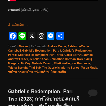
ภาพแคป
(คลิกเพื่อดูขนาดจริง)
อ่านเพิ่มเติม
→
Facebook
Line
X
Threads
Messenger
Share
โพสท์ใน
Movies
|
ติดป้ายกำกับ
Andrea Conte
,
Ashley LeConte
Campbell
,
Gabriel's Redemption: Part 3
,
Gabriel's Redemption:
Part III
,
Gabriel's Redemption: Part Three
,
Giulio Berruti
,
James
Andrew Fraser
,
Jennifer Koon
,
Johnathon Gorman
,
Karen Aruj
,
Margaret McCoy
,
Melanie Zanetti
,
Rhett Wellington
,
Romance
,
Teisha Speight
,
Thai Sub
,
The Gabriel's Inferno Series
,
Tosca Musk
,
ซับไทย
,
บรรยายไทย
,
หนังอเมริกา
|
ใส่ความเห็น
Gabriel’s Redemption: Part
Two (2023) การไถ่บาปของเกเบรี
ยล: พาร์ท 2 – ซับไทยเต็มเรื่อง