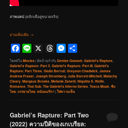
ภาพแคป
(คลิกเพื่อดูขนาดจริง)
อ่านเพิ่มเติม
→
Facebook
Line
X
Threads
Messenger
Share
โพสท์ใน
Movies
|
ติดป้ายกำกับ
Denise Gossett
,
Gabriel's Rapture
,
Gabriel's Rapture: Part 3
,
Gabriel's Rapture: Part III
,
Gabriel's
Rapture: Part Three
,
Giulio Berruti
,
Greyson Chadwick
,
James
Andrew Fraser
,
Joseph Stromberg
,
Julia Barrett-Mitchell
,
Malachy
Cleary
,
Margaux Brooke
,
Melanie Zanetti
,
Niquitta S. Wolfe
,
Romance
,
Thai Sub
,
The Gabriel's Inferno Series
,
Tosca Musk
,
ซับ
ไทย
,
บรรยายไทย
,
หนังอเมริกา
|
ใส่ความเห็น
Gabriel’s Rapture: Part Two
(2022) ความปีติของเกเบรียล: