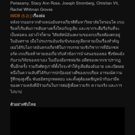
Periasamy, Stacy Ann Rose, Joseph Stromberg, Christian Vit,
Rachel Whitman Groves
IMDB (5.2)
|
เรื่องย่อ
หลังจากออกจากตำแหน่งอันทรงเกียรติที่มหาวิทยาลัยโทรอนโต เกเบ
รียลก็เริ่มต้นการเดินทางครั้งใหม่กับจูเลีย และเขากระตือรือร้นที่จะ
เป็นพ่อคน อย่างไรก็ตาม วิสัยทัศน์อันงดงามของเกเบรียลต้องตกอยู่
ในอันตราย เมื่อโปรแกรมอันเข้มข้นของจูเลียกลายเป็นเรื่องสำคัญ
เธอได้รับโอกาสอันทรงเกียรติในการบรรยายเชิงวิชาการที่อ๊อกซฟ
อร์ด เกเบรียลท้าทายเธอเกี่ยวกับหัวข้อการนำเสนอของเธอ ซึ่งขัดแย้ง
กับงานวิจัยของเขาเอง ในเมืองอ๊อกซฟอร์ด อดีตของพวกเขาปรากฏ
ขึ้นอีกครั้ง รวมถึงศัตรูเก่าที่ตั้งใจจะทำให้จูเลียต้องอับอาย และเปิดเผย
หนึ่งในความลับที่ได้รับการปกป้องอย่างดีของเกเบรียล อารมณ์ความ
รู้สึกพุ่งสูงขึ้น พันธมิตรถูกทดสอบ และทั้งคู่ต้องเผชิญหน้ากับเงามืด
ของความหลังที่มีร่วมกันในการต่อสู้เพื่อความรัก ความจริง และการ
ไถ่บาป
ตัวอย่างซับไทย