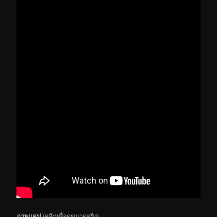
ภาพแคป
(คลิกเพื่อดูขนาดจริง)