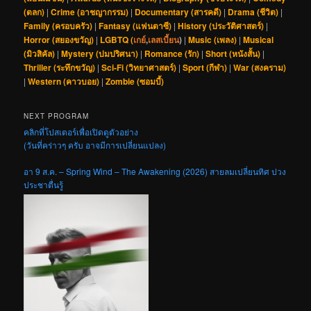
(ตลก)
|
Crime (อาชญากรรม)
|
Documentary (สารคดี)
|
Drama (ชีวิต)
|
Family (ครอบครัว)
|
Fantasy (แฟนตาซี)
|
History (ประวัติศาสตร์)
|
Horror (สยองขวัญ)
|
LGBTQ (
เกย์
,
เลสเบี้ยน
)
|
Music (เพลง)
|
Musical
(มิวสิคัล)
|
Mystery (ปมปริศนา)
|
Romance (รัก)
|
Short (หนังสั้น)
|
Thriller (ระทึกขวัญ)
|
Sci-Fi (วิทยาศาสตร์)
|
Sport (กีฬา)
|
War (สงคราม)
|
Western (คาวบอย)
|
Zombie (ซอมบี้)
NEXT PROGRAM
คลิกที่โปสเตอร์เพื่อเปิดดูตัวอย่าง
(วันที่คร่าวๆ ครับ อาจมีการเปลี่ยนแปลง)
อา 9 ส.ค. – Spring Wind – The Awakening (2026) สายลมเปลี่ยนทิศ ปวง
ประชาตื่นรู้