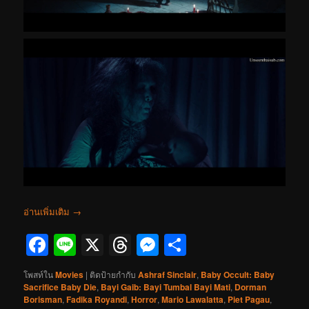
อ่านเพิ่มเติม
→
Facebook
Line
X
Threads
Messenger
Share
โพสท์ใน
Movies
|
ติดป้ายกำกับ
Ashraf Sinclair
,
Baby Occult: Baby
Sacrifice Baby Die
,
Bayi Gaib: Bayi Tumbal Bayi Mati
,
Dorman
Borisman
,
Fadika Royandi
,
Horror
,
Mario Lawalatta
,
Piet Pagau
,