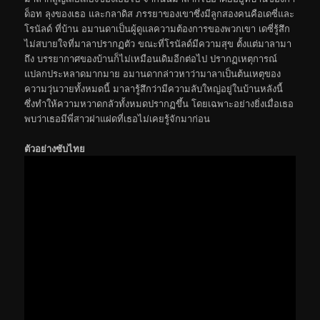
ด็อท ลุงของเธอ และกลาดิส ภรรยาของเขาซึ่งมีลูกสองคนคือเดซี่และ
โรนัลด์ ที่บ้าน อมานดาเป็นผู้ดูแลความต้องการของพวกเขา เดซี่รู้สึก
ไม่สบายใจที่มาลาปรากฏตัว ขณะที่โรนัลด์มีความสุข ตั้งแต่มาลามา
ถึง บรรยากาศของบ้านก็ไม่เหมือนเดิมอีกต่อไป ปรากฏเหตุการณ์
แปลกประหลาดมากมาย อมานดากล่าวหาว่ามาลาเป็นต้นเหตุของ
ความวุ่นวายทั้งหมดนี้ มาลารู้สึกว่ามีความลับใหญ่อยู่ในบ้านหลังนี้
ซึ่งทำให้ความหวาดกลัวทั้งหมดปรากฏขึ้น โดยเฉพาะอย่างยิ่งเมื่อเธอ
พบว่าเธอมีพี่สาวฝาแฝดที่เธอไม่เคยรู้จักมาก่อน
ตัวอย่างซับไทย