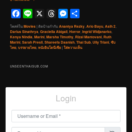
Facebook
Line
X
Threads
Messenger
Share
โพสท์ใน
Movies
|
ติดป้ายกำกับ
Anantya Rezky
,
Ario Bayu
,
Asih 2
,
Darius Sinathrya
,
Graciella Abigail
,
Horror
,
Ingrid Widjanarko
,
Kenya Nindia
,
Marini
,
Marsha Timothy
,
Rizal Mantovani
,
Ruth
Marini
,
Sarah Presli
,
Shareefa Daanish
,
Thai Sub
,
Ully Triani
,
ซับ
ไทย
,
บรรยายไทย
,
หนังอินโดนีเซีย
|
ใส่ความเห็น
UNSEENTHAISUB.COM
Login
Username or Email
*
Password
*