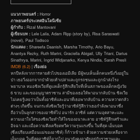
แนวภาพยนตร์ :
Horror
ภาพยนตร์ประเทศอินโดนีเซีย
ผู้กำกับ :
Rizal Mantovani
ผู้เขียนบท :
Lele Laila, Adam Ripp (story by), Risa Saraswati
(novel), Paul Todisco
นักแสดง :
Shareefa Daanish, Marsha Timothy, Ario Bayu,
Anantya Rezky, Ruth Marini, Graciella Abigail, Ully Triani, Darius
Sinathrya, Marini, Ingrid Widjanarko, Kenya Nindia, Sarah Presli
IMDB (6.2)
|
เรื่องย่อ
หกปีหลังจากการหายตัวไปของเอมีเลีย มีผู้พบเห็นเด็กคนหนึ่งวิ่งอยู่ใน
ป่า เธอวิ่งออกจากป่าด้วยเท้าเปล่าและถูกรถชนและถูกนำส่งโรง
พยาบาล หมอซิลเวียที่ดูแลเด็กรู้สึกเสียใจที่เห็นสภาพของเด็กหญิงวัย
6 ขวบ และขออนุญาตราซาน สามีของเธอให้พาอนากลับบ้าน ซิลเวีย
ไม่เคยรู้เลยว่าเป็นทั้งอาซิห์และอนาที่เธอพากลับบ้าน ความหวาดกลัว
ต่างๆ เกิดขึ้น จนกระทั่งซิลเวียรู้ว่าอาซิห์รู้สึกว่าเธอกำลังพาอนาซึ่ง
ถือว่าเป็นลูกสาวของอาซิห์ไป อนารัก อาซิห์ แต่ความอุตสาหะและ
ความเอาใจใส่ของซิลเวียทำให้ใจของอนาละลาย อาซิห์รู้สึกเศร้าและ
อิจฉา และเมื่อความตึงเครียดทวีความรุนแรงขึ้น ในที่สุด เอ็มบอค
(ซึ่งเปรียบเสมือนแม่ของอาซิห์) ก็ก้าวเข้ามา ด้วยความช่วยเหลือจาก
เอ็มบอค ในที่สุดอาซิห์ก็จากไป อนายังคงอาศัยอยู่กับราซานและ