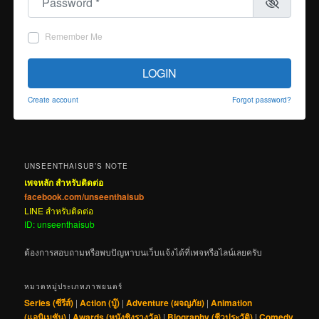
Remember Me
LOGIN
Create account
Forgot password?
UNSEENTHAISUB’S NOTE
เพจหลัก สำหรับติดต่อ
facebook.com/unseenthaisub
LINE สำหรับติดต่อ
ID: unseenthaisub
ต้องการสอบถามหรือพบปัญหาบนเว็บแจ้งได้ที่เพจหรือไลน์เลยครับ
หมวดหมู่ประเภทภาพยนตร์
Series (ซีรีส์)
|
Action (บู๊)
|
Adventure (ผจญภัย)
|
Animation
(แอนิเมชัน)
|
Awards (หนังชิงรางวัล)
|
Biography (ชีวประวัติ)
|
Comedy