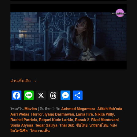
อ่านเพิ่มเติม
→
Facebook
Line
X
Threads
Messenger
Share
โพสท์ใน
Movies
|
ติดป้ายกำกับ
Achmad Megantara
,
Afifah Ifah'nda
,
Asri Welas
,
Horror
,
Iyang Darmawan
,
Lania Fira
,
Nikita Willy
,
Rachel Patricia
,
Raquel Katie Larkin
,
Rasuk 2
,
Rizal Mantovani
,
Sonia Alyssa
,
Tegar Satrya
,
Thai Sub
,
ซับไทย
,
บรรยายไทย
,
หนัง
อินโดนีเซีย
|
ใส่ความเห็น