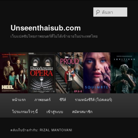
ข้าม
ข้าม
ไป
ไป
ค้นหา
ยัง
บทความ
เนื้อหา
รอง
Unseenthaisub.com
หลัก
เว็บแปลซับไทยภาพยนตร์ที่ไม่ได้เข้าฉายในประเทศไทย
เมนู
หน้าแรก
ภาพยนตร์
ซีรีส์
รวมหนังซีรีส์ (โปสเตอร์)
หลัก
โปรแกรมเร็วๆ นี้
เข้าสู่ระบบ
สมัครสมาชิก
คลังเก็บป้ายกำกับ:
RIZAL MANTOVANI