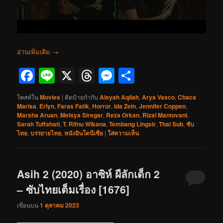
อ่านเพิ่มเติม
→
Facebook
Line
X
Threads
Messenger
Share
โพสท์ใน
Movies
|
ติดป้ายกำกับ
Aisyah Aqilah
,
Arya Vasco
,
Chaca
Marisa
,
Erlyn
,
Faras Fatik
,
Horror
,
Ida Zein
,
Jennifer Coppen
,
Marsha Aruan
,
Meisya Siregar
,
Reza Orkan
,
Rizal Mantovani
,
Sarah Tuffahati
,
T. Rifnu Wikana
,
Tembang Lingsir
,
Thai Sub
,
ซับ
ไทย
,
บรรยายไทย
,
หนังอินโดนีเซีย
|
ใส่ความเห็น
Asih 2 (2020) อาซิห์ ผีลักเด็ก 2
– ซับไทยเต็มเรื่อง [1676]
เขียนบน
1 ตุลาคม 2023