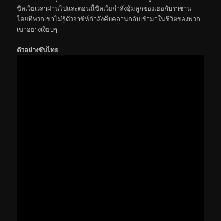
ซิลเวียเวลาผ่านไปและตอนนี้ซิลเวียกำลังอุ้มลูกของเธอกับราซาน
โดยที่พวกเขาไม่รู้ตัวอาซิห์กำลังคืบคลานกลับเข้ามาในชีวิตของพวก
เขาอย่างเงียบๆ
ตัวอย่างซับไทย