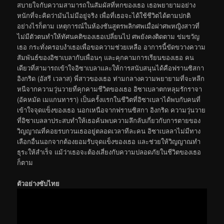
สบายใจกับความสามารถในสัมผัสที่หกของเธอ เธอพยายามอย่าง
หนักที่จะคิดว่ามันไม่มีอยู่จริง เพื่อที่เธอจะได้ใช้ชีวิตได้ตามปกติ
อย่างไรก็ตาม เหตุการณ์ในห้องชันสูตรพลิกศพเมื่อผ่าศพหญิงสาวที่
ไม่มีตัวตนทำให้ทัศนคติของเธอเปลี่ยนไป ศพยังคงติดตาม ข่มขวัญ
เธอ กระทั่งครอบงำเธอเพื่อขอความช่วยเหลือ อาการนี้ขัดขวางความ
สัมพันธ์ของอิซาเบลากับเพื่อนๆ และคุกคามการเรียนของเธอ คน
เดียวที่สามารถเข้าใจอิซาเบลาและให้การสนับสนุนได้คือฟรานซิสกา
อิงกริด (อัสรี เวลาส) พี่สาวของเธอ ท่ามกลางความพยายามที่จะหลีก
หนีจากความวุ่นวายที่คุกคามชีวิตของเธอ อิซาเบลาตกหลุมรักราจา
(อัคหมัด เมแกนทารา) เป็นครั้งแรกในชีวิตที่อิซาเบลาได้พบกับคนที่
เข้าใจจุดแข็งของเธอ นอกเหนือจากฟรานซิสกา อิงกริด ความวุ่นวาย
ที่อิซาเบลลาประสบทำให้เธอค้นพบความลึกลับเกี่ยวกับการตายของ
วิญญาณที่คอยรบกวนเธออยู่ตลอดเวลาทีละคน อิซาเบลลาไม่มีทาง
เลือกอื่นนอกจากต้องยอมรับจุดแข็งของเธอ และช่วยให้วิญญาณทำ
ธุระให้สำเร็จ แม้ว่าเธอจะต้องเสี่ยงกับความปลอดภัยในชีวิตของเธอ
ก็ตาม
ตัวอย่างซับไทย