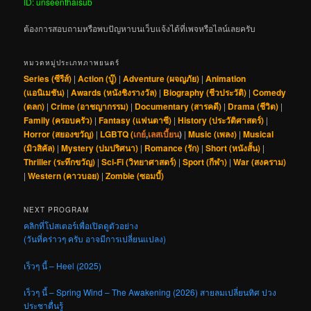
ID: unseenthaisub
ต้องการสอบถามหรือพบปัญหาบนเว็บแจ้งได้ที่เพจหรือไลน์เลยครับ
หมวดหมู่ประเภทภาพยนตร์
Series (ซีรีส์)
|
Action (บู๊)
|
Adventure (ผจญภัย)
|
Animation
(แอนิเมชัน)
|
Awards (หนังชิงรางวัล)
|
Biography (ชีวประวัติ)
|
Comedy
(ตลก)
|
Crime (อาชญากรรม)
|
Documentary (สารคดี)
|
Drama (ชีวิต)
|
Family (ครอบครัว)
|
Fantasy (แฟนตาซี)
|
History (ประวัติศาสตร์)
|
Horror (สยองขวัญ)
|
LGBTQ (
เกย์
,
เลสเบี้ยน
)
|
Music (เพลง)
|
Musical
(มิวสิคัล)
|
Mystery (ปมปริศนา)
|
Romance (รัก)
|
Short (หนังสั้น)
|
Thriller (ระทึกขวัญ)
|
Sci-Fi (วิทยาศาสตร์)
|
Sport (กีฬา)
|
War (สงคราม)
|
Western (คาวบอย)
|
Zombie (ซอมบี้)
NEXT PROGRAM
คลิกที่โปสเตอร์เพื่อเปิดดูตัวอย่าง
(วันที่คร่าวๆ ครับ อาจมีการเปลี่ยนแปลง)
เร็วๆ นี้ – Heel (2025)
เร็วๆ นี้ – Spring Wind – The Awakening (2026) สายลมเปลี่ยนทิศ ปวง
ประชาตื่นรู้