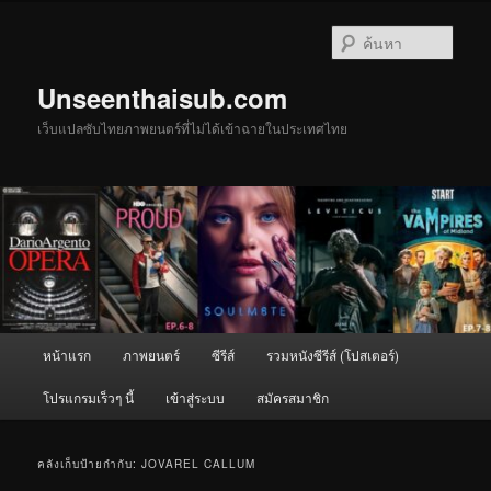
ข้าม
ข้าม
ไป
ไป
ค้นหา
ยัง
บทความ
เนื้อหา
รอง
Unseenthaisub.com
หลัก
เว็บแปลซับไทยภาพยนตร์ที่ไม่ได้เข้าฉายในประเทศไทย
เมนู
หน้าแรก
ภาพยนตร์
ซีรีส์
รวมหนังซีรีส์ (โปสเตอร์)
หลัก
โปรแกรมเร็วๆ นี้
เข้าสู่ระบบ
สมัครสมาชิก
คลังเก็บป้ายกำกับ:
JOVAREL CALLUM