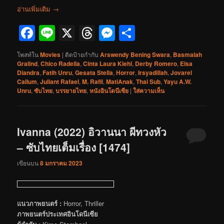
อ่านเพิ่มเติม
→
Facebook
Line
X
Threads
Messenger
Share
โพสท์ใน
Movies
|
ติดป้ายกำกับ
Arswendy Bening Swara
,
Basmalah
Gralind
,
Chico Radella
,
Cinta Laura Kiehl
,
Derby Romero
,
Elsa
Diandra
,
Fatih Unru
,
Gesata Stella
,
Horror
,
Irsyadillah
,
Jovarel
Callum
,
Juliant Rafael
,
M. Rafli
,
MatiAnak
,
Thai Sub
,
Yayu A.W.
Unru
,
ซับไทย
,
บรรยายไทย
,
หนังอินโดนีเซีย
|
ใส่ความเห็น
Ivanna (2022) อิวานนา ผีทวงหัว
– ซับไทยเต็มเรื่อง [1474]
เขียนบน
8 มกราคม 2023
แนวภาพยนตร์ :
Horror, Thriller
ภาพยนตร์ประเทศอินโดนีเซีย