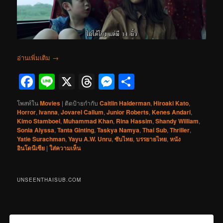
อ่านเพิ่มเติม
→
Facebook
Line
X
Threads
Messenger
Share
โพสท์ใน
Movies
|
ติดป้ายกำกับ
Caitlin Halderman
,
Hiroaki Kato
,
Horror
,
Ivanna
,
Jovarel Callum
,
Junior Roberts
,
Kenes Andari
,
Kimo Stamboel
,
Muhammad Khan
,
Rina Hassim
,
Shandy William
,
Sonia Alyssa
,
Tanta Ginting
,
Taskya Namya
,
Thai Sub
,
Thriller
,
Yatie Surachman
,
Yayu A.W. Unru
,
ซับไทย
,
บรรยายไทย
,
หนัง
อินโดนีเซีย
|
ใส่ความเห็น
UNSEENTHAISUB.COM