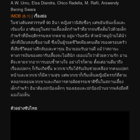
A.W. Unru, Elsa Diandra, Chico Radella, M. Rafli, Arswendy
Bening Swara
IMDB (6.1)
|
เรื่องย่อ
ในช่วงต้นทศวรรษที่ 90 อินา หญิงสาวนิสัยซื่อๆ แต่ขยันขันแข็งและ
เข้มแข็ง อาศัยอยู่ในสถานเลี้ยงเด็กกำพร้าที่ยากจนซึ่งเต็มไปด้วยเด็ก
กำพร้าที่มีพฤติกรรมหลากหลาย อยู่มาวันหนึ่ง หัวหน้าหมู่บ้านได้นำ
เด็กที่เงียบสงบชื่ออานดี ซึ่งเป็นผู้รอดชีวิตเพียงคนเดียวของครอบครัว
ที่เสียชีวิตอย่างลึกลับและทารุณ อินายอมรับอานดี แม้ว่าสถานะ
ทางการเงินของสถารับเลี้ยงจะไม่ดีนัก เธอแน่ใจว่าด้วยความรัก อาน
ดีจะหายจากอาการบอบช้ำทางใจ อย่างไรก็ตาม ตั้งแต่อานดีมาถึง
เรื่องแปลกๆ ก็เริ่มเกิดขึ้น พวกเขาเริ่มได้รับเงินช่วยเหลือจากคนแปลก
หน้าและพวกเขาก็มีความสุข แต่พวกเขาก็เริ่มเห็นหญิงมีครรภ์ที่ตาม
หลอกหลอนพวกเขาและเกิดการตายผิดธรรมชาติขึ้นในสถานเลี้ยง
เด็กกำพร้า อินาต้องปกป้องเด็กๆ ของเธอและปกป้องบ้านจากพลังมืดที่
มองไม่เห็น
ตัวอย่างซับไทย