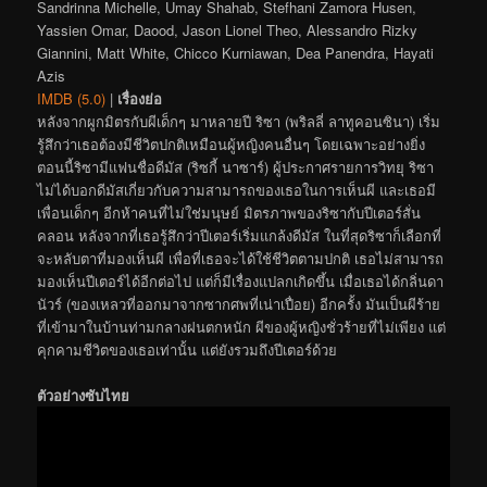
Sandrinna Michelle, Umay Shahab, Stefhani Zamora Husen,
Yassien Omar, Daood, Jason Lionel Theo, Alessandro Rizky
Giannini, Matt White, Chicco Kurniawan, Dea Panendra, Hayati
Azis
IMDB (5.0)
|
เรื่องย่อ
หลังจากผูกมิตรกับผีเด็กๆ มาหลายปี ริซา (พริลลี่ ลาทูคอนซินา) เริ่ม
รู้สึกว่าเธอต้องมีชีวิตปกติเหมือนผู้หญิงคนอื่นๆ โดยเฉพาะอย่างยิ่ง
ตอนนี้ริซามีแฟนชื่อดีมัส (ริซกี้ นาซาร์) ผู้ประกาศรายการวิทยุ ริซา
ไม่ได้บอกดีมัสเกี่ยวกับความสามารถของเธอในการเห็นผี และเธอมี
เพื่อนเด็กๆ อีกห้าคนที่ไม่ใช่มนุษย์ มิตรภาพของริซากับปีเตอร์สั่น
คลอน หลังจากที่เธอรู้สึกว่าปีเตอร์เริ่มแกล้งดีมัส ในที่สุดริซาก็เลือกที่
จะหลับตาที่มองเห็นผี เพื่อที่เธอจะได้ใช้ชีวิตตามปกติ เธอไม่สามารถ
มองเห็นปีเตอร์ได้อีกต่อไป แต่ก็มีเรื่องแปลกเกิดขึ้น เมื่อเธอได้กลิ่นดา
นัวร์ (ของเหลวที่ออกมาจากซากศพที่เน่าเปื่อย) อีกครั้ง มันเป็นผีร้าย
ที่เข้ามาในบ้านท่ามกลางฝนตกหนัก ผีของผู้หญิงชั่วร้ายที่ไม่เพียง แต่
คุกคามชีวิตของเธอเท่านั้น แต่ยังรวมถึงปีเตอร์ด้วย
ตัวอย่างซับไทย