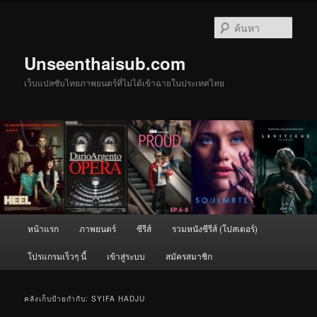
ข้าม
ข้าม
ไป
ไป
ค้นหา
ยัง
บทความ
เนื้อหา
รอง
Unseenthaisub.com
หลัก
เว็บแปลซับไทยภาพยนตร์ที่ไม่ได้เข้าฉายในประเทศไทย
เมนู
หน้าแรก
ภาพยนตร์
ซีรีส์
รวมหนังซีรีส์ (โปสเตอร์)
หลัก
โปรแกรมเร็วๆ นี้
เข้าสู่ระบบ
สมัครสมาชิก
คลังเก็บป้ายกำกับ:
SYIFA HADJU