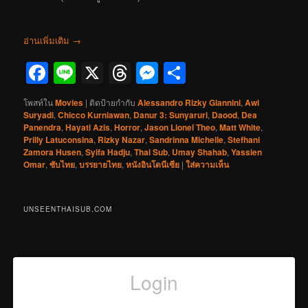
อ่านเพิ่มเติม
→
Facebook
Line
X
Threads
Messenger
Share
โพสท์ใน
Movies
|
ติดป้ายกำกับ
Alessandro Rizky Giannini
,
Awi
Suryadi
,
Chicco Kurniawan
,
Danur 3: Sunyaruri
,
Daood
,
Dea
Panendra
,
Hayati Azis
,
Horror
,
Jason Lionel Theo
,
Matt White
,
Prilly Latuconsina
,
Rizky Nazar
,
Sandrinna Michelle
,
Stefhani
Zamora Husen
,
Syifa Hadju
,
Thai Sub
,
Umay Shahab
,
Yassien
Omar
,
ซับไทย
,
บรรยายไทย
,
หนังอินโดนีเซีย
|
ใส่ความเห็น
UNSEENTHAISUB.COM
Login