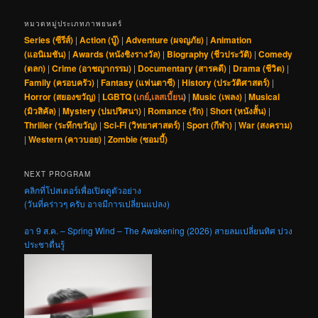
หมวดหมู่ประเภทภาพยนตร์
Series (ซีรีส์)
|
Action (บู๊)
|
Adventure (ผจญภัย)
|
Animation
(แอนิเมชัน)
|
Awards (หนังชิงรางวัล)
|
Biography (ชีวประวัติ)
|
Comedy
(ตลก)
|
Crime (อาชญากรรม)
|
Documentary (สารคดี)
|
Drama (ชีวิต)
|
Family (ครอบครัว)
|
Fantasy (แฟนตาซี)
|
History (ประวัติศาสตร์)
|
Horror (สยองขวัญ)
|
LGBTQ (
เกย์
,
เลสเบี้ยน
)
|
Music (เพลง)
|
Musical
(มิวสิคัล)
|
Mystery (ปมปริศนา)
|
Romance (รัก)
|
Short (หนังสั้น)
|
Thriller (ระทึกขวัญ)
|
Sci-Fi (วิทยาศาสตร์)
|
Sport (กีฬา)
|
War (สงคราม)
|
Western (คาวบอย)
|
Zombie (ซอมบี้)
NEXT PROGRAM
คลิกที่โปสเตอร์เพื่อเปิดดูตัวอย่าง
(วันที่คร่าวๆ ครับ อาจมีการเปลี่ยนแปลง)
อา 9 ส.ค. – Spring Wind – The Awakening (2026) สายลมเปลี่ยนทิศ ปวง
ประชาตื่นรู้