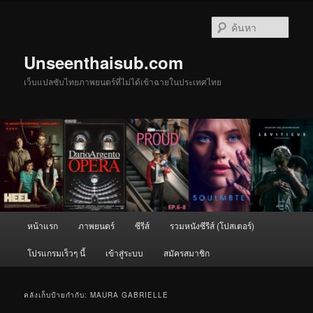
ข้าม
ข้าม
ไป
ไป
ค้นหา
ยัง
บทความ
เนื้อหา
รอง
Unseenthaisub.com
หลัก
เว็บแปลซับไทยภาพยนตร์ที่ไม่ได้เข้าฉายในประเทศไทย
เมนู
หน้าแรก
ภาพยนตร์
ซีรีส์
รวมหนังซีรีส์ (โปสเตอร์)
หลัก
โปรแกรมเร็วๆ นี้
เข้าสู่ระบบ
สมัครสมาชิก
คลังเก็บป้ายกำกับ:
MAURA GABRIELLE