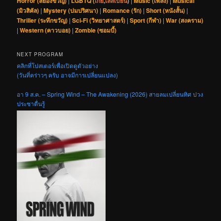
Horror (สยองขวัญ)
|
LGBTQ (
เกย์
,
เลสเบี้ยน
)
|
Music (เพลง)
|
Musical
(มิวสิคัล)
|
Mystery (ปมปริศนา)
|
Romance (รัก)
|
Short (หนังสั้น)
|
Thriller (ระทึกขวัญ)
|
Sci-Fi (วิทยาศาสตร์)
|
Sport (กีฬา)
|
War (สงคราม)
|
Western (คาวบอย)
|
Zombie (ซอมบี้)
NEXT PROGRAM
คลิกที่โปสเตอร์เพื่อเปิดดูตัวอย่าง
(วันที่คร่าวๆ ครับ อาจมีการเปลี่ยนแปลง)
อา 9 ส.ค. – Spring Wind – The Awakening (2026) สายลมเปลี่ยนทิศ ปวง
ประชาตื่นรู้