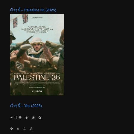
เร็วๆ นี้ – Palestine 36 (2025)
เร็วๆ นี้ – Yes (2025)
☀︎ ☽ ❁ ✾ ❀ ✿
✤ ♣︎ ♧ ☘︎