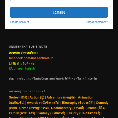
LOGIN
Create account
Forgot password?
UNSEENTHAISUB’S NOTE
เพจหลัก สำหรับติดต่อ
facebook.com/unseenthaisub
LINE สำหรับติดต่อ
ID: unseenthaisub
ต้องการสอบถามหรือพบปัญหาบนเว็บแจ้งได้ที่เพจหรือไลน์เลยครับ
หมวดหมู่ประเภทภาพยนตร์
Series (ซีรีส์)
|
Action (บู๊)
|
Adventure (ผจญภัย)
|
Animation
(แอนิเมชัน)
|
Awards (หนังชิงรางวัล)
|
Biography (ชีวประวัติ)
|
Comedy
(ตลก)
|
Crime (อาชญากรรม)
|
Documentary (สารคดี)
|
Drama (ชีวิต)
|
Family (ครอบครัว)
|
Fantasy (แฟนตาซี)
|
History (ประวัติศาสตร์)
|