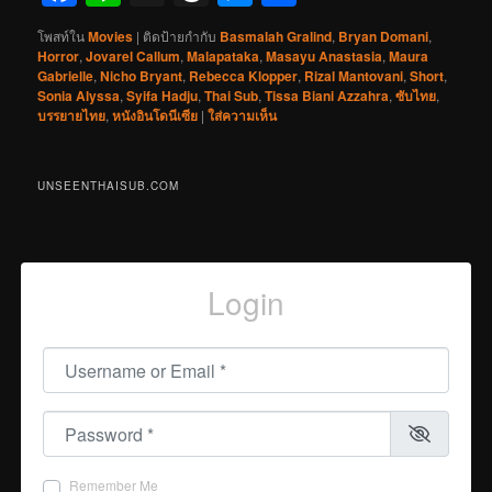
โพสท์ใน
Movies
|
ติดป้ายกำกับ
Basmalah Gralind
,
Bryan Domani
,
Horror
,
Jovarel Callum
,
Malapataka
,
Masayu Anastasia
,
Maura
Gabrielle
,
Nicho Bryant
,
Rebecca Klopper
,
Rizal Mantovani
,
Short
,
Sonia Alyssa
,
Syifa Hadju
,
Thai Sub
,
Tissa Biani Azzahra
,
ซับไทย
,
บรรยายไทย
,
หนังอินโดนีเซีย
|
ใส่ความเห็น
UNSEENTHAISUB.COM
Login
Username or Email
*
Password
*
Remember Me