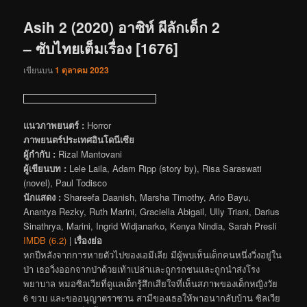
เรื่อง
Asih 2 (2020) อาซิห์ ผีลักเด็ก 2
– ซับไทยเต็มเรื่อง [1676]
เขียนบน
1 ตุลาคม 2023
แนวภาพยนตร์ :
Horror
ภาพยนตร์ประเทศอินโดนีเซีย
ผู้กำกับ :
Rizal Mantovani
ผู้เขียนบท :
Lele Laila, Adam Ripp (story by), Risa Saraswati
(novel), Paul Todisco
นักแสดง :
Shareefa Daanish, Marsha Timothy, Ario Bayu,
Anantya Rezky, Ruth Marini, Graciella Abigail, Ully Triani, Darius
Sinathrya, Marini, Ingrid Widjanarko, Kenya Nindia, Sarah Presli
IMDB (6.2)
|
เรื่องย่อ
หกปีหลังจากการหายตัวไปของเอมีเลีย มีผู้พบเห็นเด็กคนหนึ่งวิ่งอยู่ใน
ป่า เธอวิ่งออกจากป่าด้วยเท้าเปล่าและถูกรถชนและถูกนำส่งโรง
พยาบาล หมอซิลเวียที่ดูแลเด็กรู้สึกเสียใจที่เห็นสภาพของเด็กหญิงวัย
6 ขวบ และขออนุญาตราซาน สามีของเธอให้พาอนากลับบ้าน ซิลเวีย