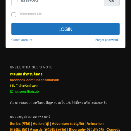
Remember Me
LOGIN
Create account
Forgot password?
UNSEENTHAISUB’S NOTE
เพจหลัก สำหรับติดต่อ
facebook.com/unseenthaisub
LINE สำหรับติดต่อ
ID: unseenthaisub
ต้องการสอบถามหรือพบปัญหาบนเว็บแจ้งได้ที่เพจหรือไลน์เลยครับ
หมวดหมู่ประเภทภาพยนตร์
Series (ซีรีส์)
|
Action (บู๊)
|
Adventure (ผจญภัย)
|
Animation
(แอนิเมชัน)
|
Awards (หนังชิงรางวัล)
|
Biography (ชีวประวัติ)
|
Comedy