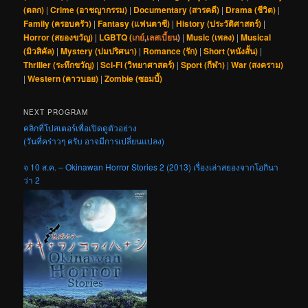
(ตลก)
|
Crime (อาชญากรรม)
|
Documentary (สารคดี)
|
Drama (ชีวิต)
|
Family (ครอบครัว)
|
Fantasy (แฟนตาซี)
|
History (ประวัติศาสตร์)
|
Horror (สยองขวัญ)
|
LGBTQ (
เกย์
,
เลสเบี้ยน
)
|
Music (เพลง)
|
Musical
(มิวสิคัล)
|
Mystery (ปมปริศนา)
|
Romance (รัก)
|
Short (หนังสั้น)
|
Thriller (ระทึกขวัญ)
|
Sci-Fi (วิทยาศาสตร์)
|
Sport (กีฬา)
|
War (สงคราม)
|
Western (คาวบอย)
|
Zombie (ซอมบี้)
NEXT PROGRAM
คลิกที่โปสเตอร์เพื่อเปิดดูตัวอย่าง
(วันที่คร่าวๆ ครับ อาจมีการเปลี่ยนแปลง)
จ 10 ส.ค. – Okinawan Horror Stories 2 (2013) เรื่องเล่าสยองจากโอกินา
ว่า 2