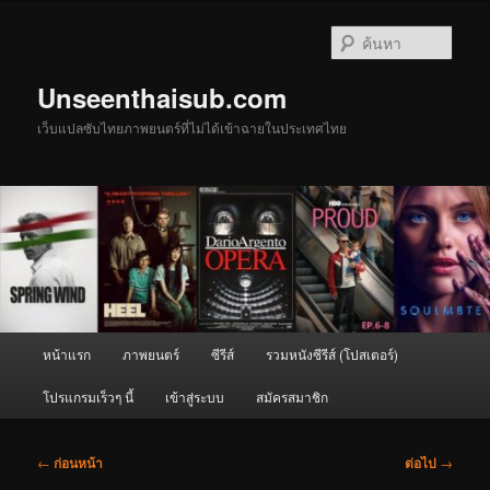
ข้าม
ไป
ค้นหา
ยัง
เนื้อหา
Unseenthaisub.com
หลัก
เว็บแปลซับไทยภาพยนตร์ที่ไม่ได้เข้าฉายในประเทศไทย
เมนู
หน้าแรก
ภาพยนตร์
ซีรีส์
รวมหนังซีรีส์ (โปสเตอร์)
หลัก
โปรแกรมเร็วๆ นี้
เข้าสู่ระบบ
สมัครสมาชิก
เมนู
←
ก่อนหน้า
ต่อไป
→
นำทาง