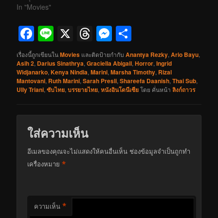
In "Movies"
Facebook
Line
X
Threads
Messenger
Share
เรื่องนี้ถูกเขียนใน
Movies
และติดป้ายกำกับ
Anantya Rezky
,
Ario Bayu
,
Asih 2
,
Darius Sinathrya
,
Graciella Abigail
,
Horror
,
Ingrid
Widjanarko
,
Kenya Nindia
,
Marini
,
Marsha Timothy
,
Rizal
Mantovani
,
Ruth Marini
,
Sarah Presli
,
Shareefa Daanish
,
Thai Sub
,
Ully Triani
,
ซับไทย
,
บรรยายไทย
,
หนังอินโดนีเซีย
โดย
คั่นหน้า
ลิงก์ถาวร
ใส่ความเห็น
อีเมลของคุณจะไม่แสดงให้คนอื่นเห็น
ช่องข้อมูลจำเป็นถูกทำ
*
เครื่องหมาย
*
ความเห็น