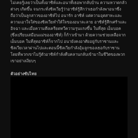
ไม่เคยรู้เลยว่าเป็นทั้งอาซิห์และอนาที่เธอพากลับบ้าน ความหวาดกลัว
ต่างๆ เกิดขึ้น จนกระทั่งซิลเวียรู้ว่าอาซิห์รู้สึกว่าเธอกำลังพาอนาซึ่ง
ถือว่าเป็นลูกสาวของอาซิห์ไป อนารัก อาซิห์ แต่ความอุตสาหะและ
ความเอาใจใส่ของซิลเวียทำให้ใจของอนาละลาย อาซิห์รู้สึกเศร้าและ
อิจฉา และเมื่อความตึงเครียดทวีความรุนแรงขึ้น ในที่สุด เอ็มบอค
(ซึ่งเปรียบเสมือนแม่ของอาซิห์) ก็ก้าวเข้ามา ด้วยความช่วยเหลือจาก
เอ็มบอค ในที่สุดอาซิห์ก็จากไป อนายังคงอาศัยอยู่กับราซานและ
ซิลเวียเวลาผ่านไปและตอนนี้ซิลเวียกำลังอุ้มลูกของเธอกับราซาน
โดยที่พวกเขาไม่รู้ตัวอาซิห์กำลังคืบคลานกลับเข้ามาในชีวิตของพวก
เขาอย่างเงียบๆ
ตัวอย่างซับไทย