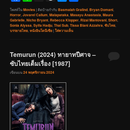
โพสท์ใน
Movies
|
ติดป้ายกำกับ
Basmalah Gralind
,
Bryan Domani
,
Horror
,
Jovarel Callum
,
Malapataka
,
Masayu Anastasia
,
Maura
Gabrielle
,
Nicho Bryant
,
Rebecca Klopper
,
Rizal Mantovani
,
Short
,
Sonia Alyssa
,
Syifa Hadju
,
Thai Sub
,
Tissa Biani Azzahra
,
ซับไทย
,
บรรยายไทย
,
หนังอินโดนีเซีย
|
ใส่ความเห็น
Temurun (2024) ทายาทปีศาจ –
ซับไทยเต็มเรื่อง [1987]
เขียนบน
24 พฤศจิกายน 2024