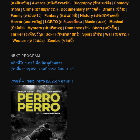
(แอนิเมชัน)
|
Awards (หนังชิงรางวัล)
|
Biography (ชีวประวัติ)
|
Comedy
(ตลก)
|
Crime (อาชญากรรม)
|
Documentary (สารคดี)
|
Drama (ชีวิต)
|
Family (ครอบครัว)
|
Fantasy (แฟนตาซี)
|
History (ประวัติศาสตร์)
|
Horror (สยองขวัญ)
|
LGBTQ (
เกย์
,
เลสเบี้ยน
)
|
Music (เพลง)
|
Musical
(มิวสิคัล)
|
Mystery (ปมปริศนา)
|
Romance (รัก)
|
Short (หนังสั้น)
|
Thriller (ระทึกขวัญ)
|
Sci-Fi (วิทยาศาสตร์)
|
Sport (กีฬา)
|
War (สงคราม)
|
Western (คาวบอย)
|
Zombie (ซอมบี้)
NEXT PROGRAM
คลิกที่โปสเตอร์เพื่อเปิดดูตัวอย่าง
(วันที่คร่าวๆ ครับ อาจมีการเปลี่ยนแปลง)
เร็วๆ นี้ – Perro Perro (2025) หมาหนุ่ม