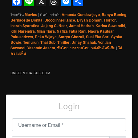
Facebook
Line
X
Threads
Messenger
Share
โพสท์ใน
Movies
|
ติดป้ายกำกับ
Amanda Gondowijoyo
,
Banyu Bening
,
Bernadette Bonita
,
Blood Inheritance
,
Bryan Domani
,
Horror
,
Inarah Syarafina
,
Jajang C. Noer
,
Jamal Hedrah
,
Karina Suwandhi
,
Kiki Narendra
,
Mian Tiara
,
Nafiza Fatia Rani
,
Nagra Kautsar
Pakusadewo
,
Reka Wijaya
,
Satrya Ghozali
,
Susi Eka Sari
,
Syska
Bowie
,
Temurun
,
Thai Sub
,
Thriller
,
Umay Shahab
,
Vontian
Suwandi
,
Yasamin Jasem
,
ซับไทย
,
บรรยายไทย
,
หนังอินโดนีเซีย
|
ใส่
ความเห็น
UNSEENTHAISUB.COM
Login
Username or Email
*