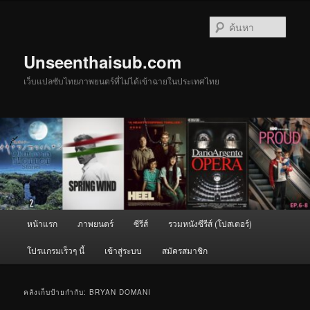
ข้าม
ข้าม
ไป
ไป
ค้นหา
ยัง
บทความ
เนื้อหา
รอง
Unseenthaisub.com
หลัก
เว็บแปลซับไทยภาพยนตร์ที่ไม่ได้เข้าฉายในประเทศไทย
เมนู
หน้าแรก
ภาพยนตร์
ซีรีส์
รวมหนังซีรีส์ (โปสเตอร์)
หลัก
โปรแกรมเร็วๆ นี้
เข้าสู่ระบบ
สมัครสมาชิก
คลังเก็บป้ายกำกับ:
BRYAN DOMANI