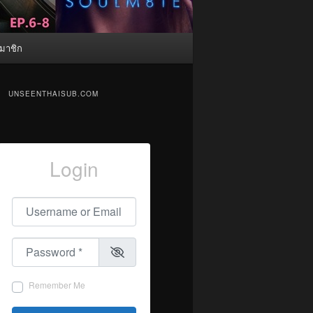
มาชิก
UNSEENTHAISUB.COM
Login
Username or Email
*
Password
*
Remember Me