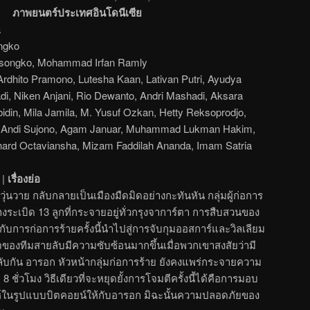
ภาพยนตร์ประเทศอินโดนีเซีย
a
ngko
ongko, Mohammad Irfan Ramly
rdhito Pramono, Lutesha Kaan, Lativan Putri, Ayudya
, Niken Anjani, Rio Dewanto, Andri Mashadi, Aksara
idin, Mila Jamila, M. Yusuf Ozkan, Hetty Reksoprodjo,
r, Andi Sujono, Agam Januar, Muhammad Lukman Hakim,
ard Octaviansha, Mizam Faddilah Ananda, Imam Satria
|
เรื่องย่อ
วุ่นวาย กลับกลายเป็นเมืองมืดมิดอย่างกะทันหัน กลุ่มผู้ก่อการ
างระเบิด 13 ลูกที่กระจายอยู่ทั่วกรุงจาการ์ตา การสืบสวนของ
ับการก่อการร้ายครั้งนี้นำไปสู่การจับกุมออสการ์และวิลเลียม
กิจของทีมสายลับมีความซับซ้อนมากขึ้นเมื่อพวกเขาสงสัยว่ามี
ับกัน อารอก หัวหน้ากลุ่มก่อการร้าย ยังคงแพร่กระจายความ
ชั่วโมง วิธีเดียวที่จะหยุดยั้งการโจมตีครั้งนี้ได้คือการมอบ
ยห์ในรูปแบบบิตคอยน์ให้กับอารอก มิฉะนั้นความปลอดภัยของ