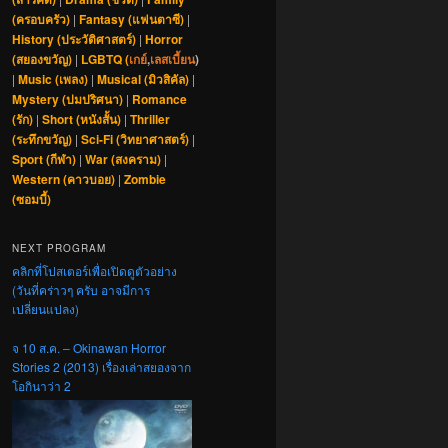
(ครอบครัว)
|
Fantasy (แฟนตาซี)
|
History (ประวัติศาสตร์)
|
Horror
(สยองขวัญ)
|
LGBTQ (
เกย์
,
เลสเบี้ยน
)
|
Music (เพลง)
|
Musical (มิวสิคัล)
|
Mystery (ปมปริศนา)
|
Romance
(รัก)
|
Short (หนังสั้น)
|
Thriller
(ระทึกขวัญ)
|
Sci-Fi (วิทยาศาสตร์)
|
Sport (กีฬา)
|
War (สงคราม)
|
Western (คาวบอย)
|
Zombie
(ซอมบี้)
NEXT PROGRAM
คลิกที่โปสเตอร์เพื่อเปิดดูตัวอย่าง
(วันที่คร่าวๆ ครับ อาจมีการ
เปลี่ยนแปลง)
จ 10 ส.ค. – Okinawan Horror
Stories 2 (2013) เรื่องเล่าสยองจาก
โอกินาว่า 2