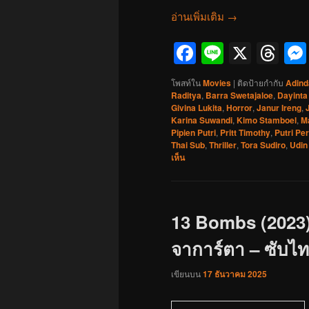
อ่านเพิ่มเติม
→
Facebook
Line
X
Th
โพสท์ใน
Movies
|
ติดป้ายกำกับ
Adind
Raditya
,
Barra Swetajaloe
,
Dayinta
Givina Lukita
,
Horror
,
Janur Ireng
,
Karina Suwandi
,
Kimo Stamboel
,
Ma
Pipien Putri
,
Pritt Timothy
,
Putri Pe
Thai Sub
,
Thriller
,
Tora Sudiro
,
Udin
เห็น
13 Bombs (2023)
จาการ์ตา – ซับไทย
เขียนบน
17 ธันวาคม 2025