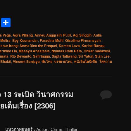
reads
Messenger
Share
a Vega
,
Agra Piliang
,
Anneu Anggraini Putri
,
Aqi Singgih
,
Aulia
 Melira
,
Epy Kusnandar
,
Faradina Mufti
,
Gisellma Firmansyah
,
Janur Ireng: Sewu Dino the Prequel
,
Kameo Lova
,
Karina Ranau
,
rthino Lio
,
Masayu Anastasia
,
Nyimas Ratu Rafa
,
Onkar Sadawira
,
rmata
,
Rio Dewanto
,
Safiringga
,
Sapta Taliwang
,
Sri Yatun
,
Stan Lee
,
 Bhakti
,
Vincent Sanjaya
,
ซับไทย
,
บรรยายไทย
,
หนังอินโดนีเซีย
|
ใส่ความ
 13 ระเบิด วินาศกรรม
เต็มเรื่อง [2306]
แนวภาพยนตร์ :
Action, Crime, Thriller