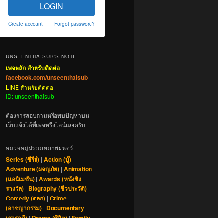
LOGIN
Create account
Forgot password?
UNSEENTHAISUB’S NOTE
เพจหลัก สำหรับติดต่อ
facebook.com/unseenthaisub
LINE สำหรับติดต่อ
ID: unseenthaisub
ต้องการสอบถามหรือพบปัญหาบน
เว็บแจ้งได้ที่เพจหรือไลน์เลยครับ
หมวดหมู่ประเภทภาพยนตร์
Series (ซีรีส์)
|
Action (บู๊)
|
Adventure (ผจญภัย)
|
Animation
(แอนิเมชัน)
|
Awards (หนังชิง
รางวัล)
|
Biography (ชีวประวัติ)
|
Comedy (ตลก)
|
Crime
(อาชญากรรม)
|
Documentary
(สารคดี)
|
Drama (ชีวิต)
|
Family