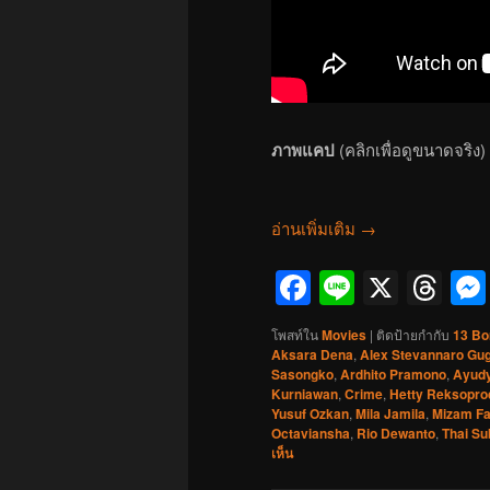
ภาพแคป
(คลิกเพื่อดูขนาดจริง)
อ่านเพิ่มเติม
→
Facebook
Line
X
Th
โพสท์ใน
Movies
|
ติดป้ายกำกับ
13 Bo
Aksara Dena
,
Alex Stevannaro Gu
Sasongko
,
Ardhito Pramono
,
Ayudy
Kurniawan
,
Crime
,
Hetty Reksopro
Yusuf Ozkan
,
Mila Jamila
,
Mizam Fa
Octaviansha
,
Rio Dewanto
,
Thai Su
เห็น