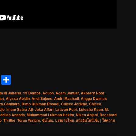
reads
Messenger
Share
m di Jakarta
,
13 Bombs
,
Action
,
Agam Januar
,
Akbarry Noor
,
gat
,
Alyssa Abidin
,
Andi Sujono
,
Andri Mashadi
,
Angga Dwimas
a Ganindra
,
Bimo Rukman Rosadi
,
Chicco Jerikho
,
Chicco
djo
,
Imam Satria Aji
,
Jaka Alfari
,
Lativan Putri
,
Lutesha Kaan
,
M.
ddilah Ananda
,
Muhammad Lukman Hakim
,
Niken Anjani
,
Raeshard
b
,
Thriller
,
Toran Waibro
,
ซับไทย
,
บรรยายไทย
,
หนังอินโดนีเซีย
|
ใส่ความ