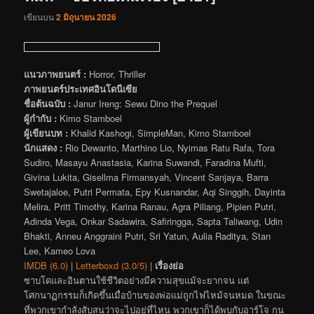
เขียนบน
2 มิถุนายน 2026
แนวภาพยนตร์ :
Horror, Thriller
ภาพยนตร์ประเทศอินโดนีเซีย
ชื่อต้นฉบับ :
Janur Ireng: Sewu Dino the Prequel
ผู้กำกับ :
Kimo Stamboel
ผู้เขียนบท :
Khalid Kashogi, SimpleMan, Kimo Stamboel
นักแสดง :
Rio Dewanto, Marthino Lio, Nyimas Ratu Rafa, Tora
Sudiro, Masayu Anastasia, Karina Suwandi, Faradina Mufti,
Givina Lukita, Gisellma Firmansyah, Vincent Sanjaya, Barra
Swetajaloe, Putri Permata, Epy Kusnandar, Aqi Singgih, Dayinta
Melira, Pritt Timothy, Karina Ranau, Agra Piliang, Pipien Putri,
Adinda Vega, Onkar Sadawira, Safiringga, Sapta Taliwang, Udin
Bhakti, Anneu Anggraini Putri, Sri Yatun, Aulia Raditya, Stan
Lee, Kameo Lova
IMDB (6.0)
|
Letterboxd (3.0/5)
|
เรื่องย่อ
ซาบโดและอินตานใช้ชีวิตอย่างมีความสุขแม้จะยากจน แต่
โศกนาฏกรรมก็เกิดขึ้นเมื่อบ้านของพ่อแม่ถูกไฟไหม้จนหมด ในขณะ
ที่พวกเขากำลังสับสนว่าจะไปอยู่ที่ไหน พวกเขาก็ได้พบกับอาร์โจ กุน