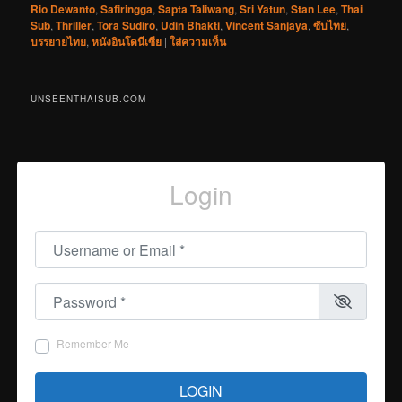
Rio Dewanto
,
Safiringga
,
Sapta Taliwang
,
Sri Yatun
,
Stan Lee
,
Thai
Sub
,
Thriller
,
Tora Sudiro
,
Udin Bhakti
,
Vincent Sanjaya
,
ซับไทย
,
บรรยายไทย
,
หนังอินโดนีเซีย
|
ใส่ความเห็น
UNSEENTHAISUB.COM
Login
Username or Email
*
Password
*
Remember Me
LOGIN