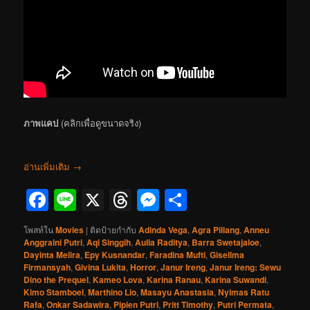
ภาพแคป
(คลิกเพื่อดูขนาดจริง)
อ่านเพิ่มเติม
→
Facebook
Line
X
Threads
Messenger
Share
โพสท์ใน
Movies
|
ติดป้ายกำกับ
Adinda Vega
,
Agra Piliang
,
Anneu
Anggraini Putri
,
Aqi Singgih
,
Aulia Raditya
,
Barra Swetajaloe
,
Dayinta Melira
,
Epy Kusnandar
,
Faradina Mufti
,
Gisellma
Firmansyah
,
Givina Lukita
,
Horror
,
Janur Ireng
,
Janur Ireng: Sewu
Dino the Prequel
,
Kameo Lova
,
Karina Ranau
,
Karina Suwandi
,
Kimo Stamboel
,
Marthino Lio
,
Masayu Anastasia
,
Nyimas Ratu
Rafa
,
Onkar Sadawira
,
Pipien Putri
,
Pritt Timothy
,
Putri Permata
,