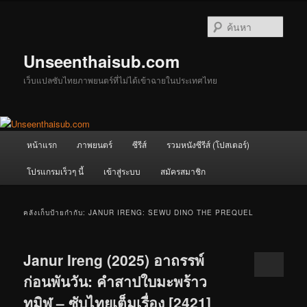
ข้าม
ข้าม
ไป
ไป
ค้นหา
ยัง
บทความ
เนื้อหา
รอง
Unseenthaisub.com
หลัก
เว็บแปลซับไทยภาพยนตร์ที่ไม่ได้เข้าฉายในประเทศไทย
เมนู
หน้าแรก
ภาพยนตร์
ซีรีส์
รวมหนังซีรีส์ (โปสเตอร์)
หลัก
โปรแกรมเร็วๆ นี้
เข้าสู่ระบบ
สมัครสมาชิก
คลังเก็บป้ายกำกับ:
JANUR IRENG: SEWU DINO THE PREQUEL
Janur Ireng (2025) อาถรรพ์
ก่อนพันวัน: คำสาปใบมะพร้าว
ทมิฬ – ซับไทยเต็มเรื่อง [2421]