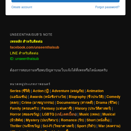
Create account
Forgot password?
UNSEENTHAISUB’S NOTE
เพจหลัก สำหรับติดต่อ
facebook.com/unseenthaisub
LINE สำหรับติดต่อ
ID: unseenthaisub
ต้องการสอบถามหรือพบปัญหาบนเว็บแจ้งได้ที่เพจหรือไลน์เลยครับ
หมวดหมู่ประเภทภาพยนตร์
Series (ซีรีส์)
|
Action (บู๊)
|
Adventure (ผจญภัย)
|
Animation
(แอนิเมชัน)
|
Awards (หนังชิงรางวัล)
|
Biography (ชีวประวัติ)
|
Comedy
(ตลก)
|
Crime (อาชญากรรม)
|
Documentary (สารคดี)
|
Drama (ชีวิต)
|
Family (ครอบครัว)
|
Fantasy (แฟนตาซี)
|
History (ประวัติศาสตร์)
|
Horror (สยองขวัญ)
|
LGBTQ (
เกย์
,
เลสเบี้ยน
)
|
Music (เพลง)
|
Musical
(มิวสิคัล)
|
Mystery (ปมปริศนา)
|
Romance (รัก)
|
Short (หนังสั้น)
|
Thriller (ระทึกขวัญ)
|
Sci-Fi (วิทยาศาสตร์)
|
Sport (กีฬา)
|
War (สงคราม)