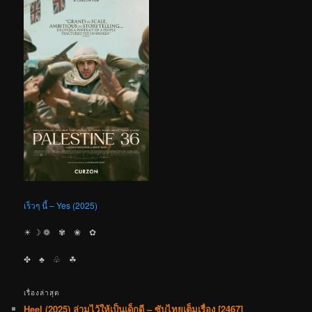
เร็วๆ นี้ – Yes (2025)
☀︎ ☽ ❁ ✾ ❀ ✿
✤ ♣︎ ♧ ☘︎
เรื่องล่าสุด
Heel (2025) ล่ามไว้ให้เป็นเด็กดี – ซับไทยเต็มเรื่อง [2467]