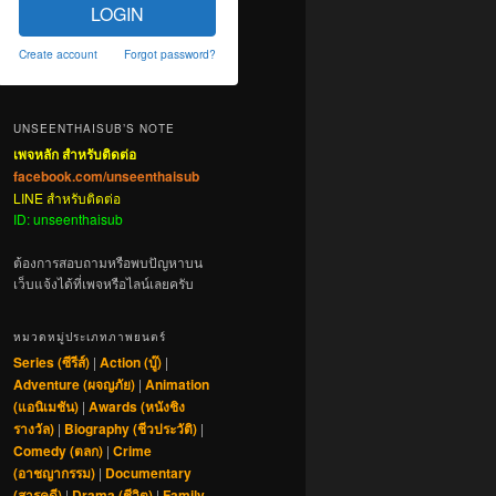
LOGIN
Create account
Forgot password?
UNSEENTHAISUB’S NOTE
เพจหลัก สำหรับติดต่อ
facebook.com/unseenthaisub
LINE สำหรับติดต่อ
ID: unseenthaisub
ต้องการสอบถามหรือพบปัญหาบน
เว็บแจ้งได้ที่เพจหรือไลน์เลยครับ
หมวดหมู่ประเภทภาพยนตร์
Series (ซีรีส์)
|
Action (บู๊)
|
Adventure (ผจญภัย)
|
Animation
(แอนิเมชัน)
|
Awards (หนังชิง
รางวัล)
|
Biography (ชีวประวัติ)
|
Comedy (ตลก)
|
Crime
(อาชญากรรม)
|
Documentary
(สารคดี)
|
Drama (ชีวิต)
|
Family