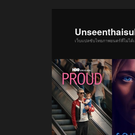
ข้าม
ข้าม
ไป
ไป
ยัง
บทความ
Unseenthais
เนื้อหา
รอง
เว็บแปลซับไทยภาพยนตร์ที่ไม่ไ
หลัก