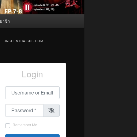
มาชิก
UNSEENTHAISUB.COM
Login
Username or Email
*
Password
*
Remember Me