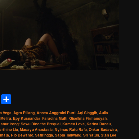
reads
Messenger
Share
a Vega
,
Agra Piliang
,
Anneu Anggraini Putri
,
Aqi Singgih
,
Aulia
 Melira
,
Epy Kusnandar
,
Faradina Mufti
,
Gisellma Firmansyah
,
Janur Ireng: Sewu Dino the Prequel
,
Kameo Lova
,
Karina Ranau
,
rthino Lio
,
Masayu Anastasia
,
Nyimas Ratu Rafa
,
Onkar Sadawira
,
rmata
,
Rio Dewanto
,
Safiringga
,
Sapta Taliwang
,
Sri Yatun
,
Stan Lee
,