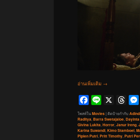
อ่านเพิ่มเติม
→
Facebook
Line
X
Th
โพสท์ใน
Movies
|
ติดป้ายกำกับ
Adind
Raditya
,
Barra Swetajaloe
,
Dayinta
Givina Lukita
,
Horror
,
Janur Ireng
,
Karina Suwandi
,
Kimo Stamboel
,
Ma
Pipien Putri
,
Pritt Timothy
,
Putri Pe