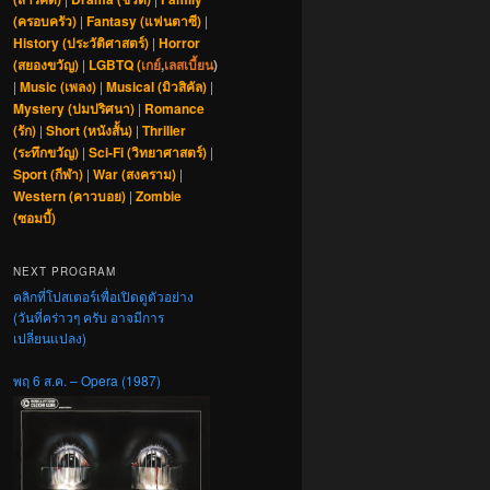
(ครอบครัว)
|
Fantasy (แฟนตาซี)
|
History (ประวัติศาสตร์)
|
Horror
(สยองขวัญ)
|
LGBTQ (
เกย์
,
เลสเบี้ยน
)
|
Music (เพลง)
|
Musical (มิวสิคัล)
|
Mystery (ปมปริศนา)
|
Romance
(รัก)
|
Short (หนังสั้น)
|
Thriller
(ระทึกขวัญ)
|
Sci-Fi (วิทยาศาสตร์)
|
Sport (กีฬา)
|
War (สงคราม)
|
Western (คาวบอย)
|
Zombie
(ซอมบี้)
NEXT PROGRAM
คลิกที่โปสเตอร์เพื่อเปิดดูตัวอย่าง
(วันที่คร่าวๆ ครับ อาจมีการ
เปลี่ยนแปลง)
พฤ 6 ส.ค. – Opera (1987)