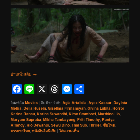
อ่านเพิ่มเติม
→
Facebook
Line
X
Threads
Messenger
Share
โพสท์ใน
Movies
|
ติดป้ายกำกับ
Agla Artalidia
,
Ayez Kassar
,
Dayinta
Melira
,
Delia Husein
,
Gisellma Firmansyah
,
Givina Lukita
,
Horror
,
Karina Ranau
,
Karina Suwandhi
,
Kimo Stamboel
,
Marthino Lio
,
Maryam Supraba
,
Mikha Tambayong
,
Pritt Timothy
,
Rantya
Affandy
,
Rio Dewanto
,
Sewu Dino
,
Thai Sub
,
Thriller
,
ซับไทย
,
บรรยายไทย
,
หนังอินโดนีเซีย
|
ใส่ความเห็น