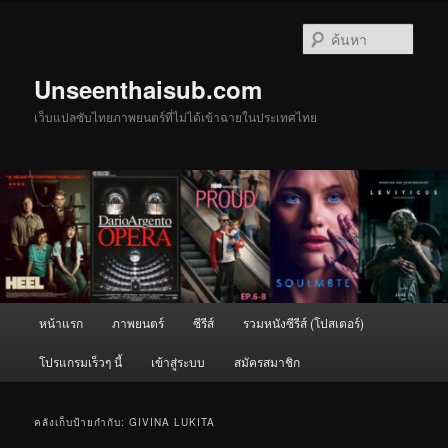
ข้าม
ข้าม
ไป
ไป
ค้นหา
ยัง
บทความ
เนื้อหา
รอง
Unseenthaisub.com
หลัก
เว็บแปลซับไทยภาพยนตร์ที่ไม่ได้เข้าฉายในประเทศไทย
เมนู
หน้าแรก
ภาพยนตร์
ซีรีส์
รวมหนังซีรีส์ (โปสเตอร์)
หลัก
โปรแกรมเร็วๆ นี้
เข้าสู่ระบบ
สมัครสมาชิก
คลังเก็บป้ายกำกับ:
GIVINA LUKITA