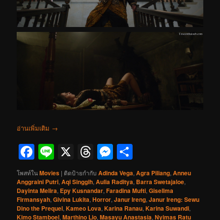
อ่านเพิ่มเติม
→
Facebook
Line
X
Threads
Messenger
Share
โพสท์ใน
Movies
|
ติดป้ายกำกับ
Adinda Vega
,
Agra Piliang
,
Anneu
Anggraini Putri
,
Aqi Singgih
,
Aulia Raditya
,
Barra Swetajaloe
,
Dayinta Melira
,
Epy Kusnandar
,
Faradina Mufti
,
Gisellma
Firmansyah
,
Givina Lukita
,
Horror
,
Janur Ireng
,
Janur Ireng: Sewu
Dino the Prequel
,
Kameo Lova
,
Karina Ranau
,
Karina Suwandi
,
Kimo Stamboel
,
Marthino Lio
,
Masayu Anastasia
,
Nyimas Ratu