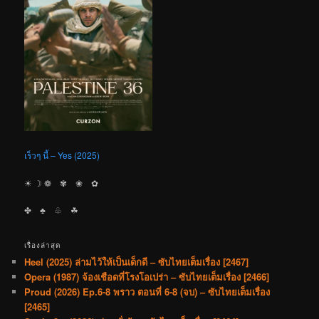
เร็วๆ นี้ – Yes (2025)
☀︎ ☽ ❁ ✾ ❀ ✿
✤ ♣︎ ♧ ☘︎
เรื่องล่าสุด
Heel (2025) ล่ามไว้ให้เป็นเด็กดี – ซับไทยเต็มเรื่อง [2467]
Opera (1987) จ้องเชือดที่โรงโอเปร่า – ซับไทยเต็มเรื่อง [2466]
Proud (2026) Ep.6-8 พราว ตอนที่ 6-8 (จบ) – ซับไทยเต็มเรื่อง
[2465]