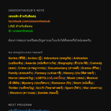
UNSEENTHAISUB’S NOTE
เพจหลัก สำหรับติดต่อ
facebook.com/unseenthaisub
LINE สำหรับติดต่อ
ID: unseenthaisub
ต้องการสอบถามหรือพบปัญหาบนเว็บแจ้งได้ที่เพจหรือไลน์เลยครับ
หมวดหมู่ประเภทภาพยนตร์
Series (ซีรีส์)
|
Action (บู๊)
|
Adventure (ผจญภัย)
|
Animation
(แอนิเมชัน)
|
Awards (หนังชิงรางวัล)
|
Biography (ชีวประวัติ)
|
Comedy
(ตลก)
|
Crime (อาชญากรรม)
|
Documentary (สารคดี)
|
Drama (ชีวิต)
|
Family (ครอบครัว)
|
Fantasy (แฟนตาซี)
|
History (ประวัติศาสตร์)
|
Horror (สยองขวัญ)
|
LGBTQ (
เกย์
,
เลสเบี้ยน
)
|
Music (เพลง)
|
Musical
(มิวสิคัล)
|
Mystery (ปมปริศนา)
|
Romance (รัก)
|
Short (หนังสั้น)
|
Thriller (ระทึกขวัญ)
|
Sci-Fi (วิทยาศาสตร์)
|
Sport (กีฬา)
|
War (สงคราม)
|
Western (คาวบอย)
|
Zombie (ซอมบี้)
NEXT PROGRAM
คลิกที่โปสเตอร์เพื่อเปิดดูตัวอย่าง