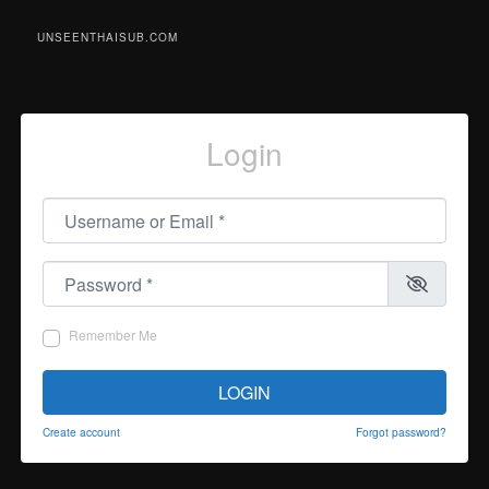
UNSEENTHAISUB.COM
Login
Username or Email
*
Password
*
Remember Me
LOGIN
Create account
Forgot password?