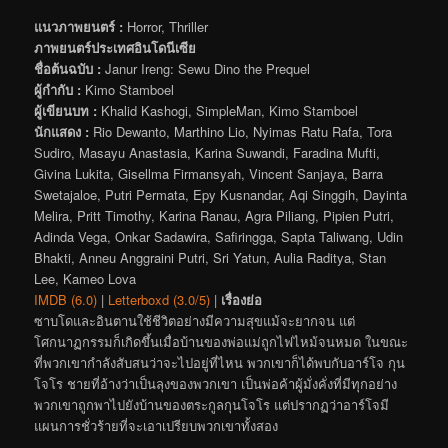
แนวภาพยนตร์ :
Horror, Thriller
ภาพยนตร์ประเทศอินโดนีเซีย
ชื่อต้นฉบับ :
Janur Ireng: Sewu Dino the Prequel
ผู้กำกับ :
Kimo Stamboel
ผู้เขียนบท :
Khalid Kashogi, SimpleMan, Kimo Stamboel
นักแสดง :
Rio Dewanto, Marthino Lio, Nyimas Ratu Rafa, Tora
Sudiro, Masayu Anastasia, Karina Suwandi, Faradina Mufti,
Givina Lukita, Gisellma Firmansyah, Vincent Sanjaya, Barra
Swetajaloe, Putri Permata, Epy Kusnandar, Aqi Singgih, Dayinta
Melira, Pritt Timothy, Karina Ranau, Agra Piliang, Pipien Putri,
Adinda Vega, Onkar Sadawira, Safiringga, Sapta Taliwang, Udin
Bhakti, Anneu Anggraini Putri, Sri Yatun, Aulia Raditya, Stan
Lee, Kameo Lova
IMDB (6.0)
|
Letterboxd (3.0/5)
|
เรื่องย่อ
ซาบโดและอินตานใช้ชีวิตอย่างมีความสุขแม้จะยากจน แต่
โศกนาฏกรรมก็เกิดขึ้นเมื่อบ้านของพ่อแม่ถูกไฟไหม้จนหมด ในขณะ
ที่พวกเขากำลังสับสนว่าจะไปอยู่ที่ไหน พวกเขาก็ได้พบกับอาร์โจ กุน
โจโร ชายที่อ้างว่าเป็นลุงของพวกเขา เป็นพ่อค้าผู้มั่งคั่งที่มีทุกอย่าง
พวกเขาถูกพาไปยังบ้านของตระกูลกุนโจโร แต่ปรากฏว่าอาร์โจมี
แผนการชั่วร้ายที่จะเอาเปรียบพวกเขาทั้งสอง