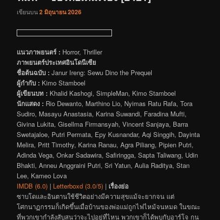
เขียนบน
2 มิถุนายน 2026
แนวภาพยนตร์ :
Horror, Thriller
ภาพยนตร์ประเทศอินโดนีเซีย
ชื่อต้นฉบับ :
Janur Ireng: Sewu Dino the Prequel
ผู้กำกับ :
Kimo Stamboel
ผู้เขียนบท :
Khalid Kashogi, SimpleMan, Kimo Stamboel
นักแสดง :
Rio Dewanto, Marthino Lio, Nyimas Ratu Rafa, Tora
Sudiro, Masayu Anastasia, Karina Suwandi, Faradina Mufti,
Givina Lukita, Gisellma Firmansyah, Vincent Sanjaya, Barra
Swetajaloe, Putri Permata, Epy Kusnandar, Aqi Singgih, Dayinta
Melira, Pritt Timothy, Karina Ranau, Agra Piliang, Pipien Putri,
Adinda Vega, Onkar Sadawira, Safiringga, Sapta Taliwang, Udin
Bhakti, Anneu Anggraini Putri, Sri Yatun, Aulia Raditya, Stan
Lee, Kameo Lova
IMDB (6.0)
|
Letterboxd (3.0/5)
|
เรื่องย่อ
ซาบโดและอินตานใช้ชีวิตอย่างมีความสุขแม้จะยากจน แต่
โศกนาฏกรรมก็เกิดขึ้นเมื่อบ้านของพ่อแม่ถูกไฟไหม้จนหมด ในขณะ
ที่พวกเขากำลังสับสนว่าจะไปอยู่ที่ไหน พวกเขาก็ได้พบกับอาร์โจ กุน