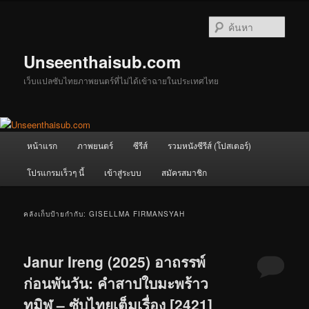
ข้าม
ข้าม
ไป
ไป
ค้นหา
ยัง
บทความ
เนื้อหา
รอง
Unseenthaisub.com
หลัก
เว็บแปลซับไทยภาพยนตร์ที่ไม่ได้เข้าฉายในประเทศไทย
เมนู
หน้าแรก
ภาพยนตร์
ซีรีส์
รวมหนังซีรีส์ (โปสเตอร์)
หลัก
โปรแกรมเร็วๆ นี้
เข้าสู่ระบบ
สมัครสมาชิก
คลังเก็บป้ายกำกับ:
GISELLMA FIRMANSYAH
Janur Ireng (2025) อาถรรพ์
ก่อนพันวัน: คำสาปใบมะพร้าว
ทมิฬ – ซับไทยเต็มเรื่อง [2421]