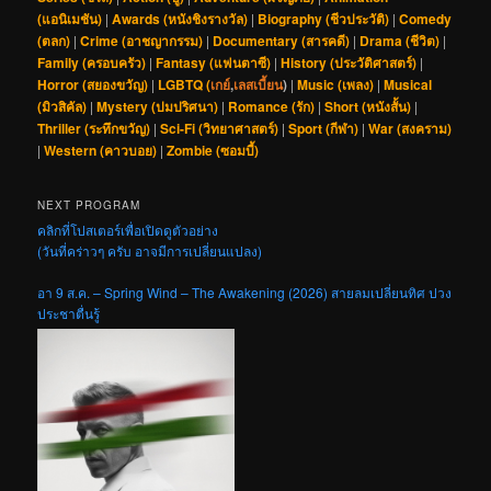
(แอนิเมชัน)
|
Awards (หนังชิงรางวัล)
|
Biography (ชีวประวัติ)
|
Comedy
(ตลก)
|
Crime (อาชญากรรม)
|
Documentary (สารคดี)
|
Drama (ชีวิต)
|
Family (ครอบครัว)
|
Fantasy (แฟนตาซี)
|
History (ประวัติศาสตร์)
|
Horror (สยองขวัญ)
|
LGBTQ (
เกย์
,
เลสเบี้ยน
)
|
Music (เพลง)
|
Musical
(มิวสิคัล)
|
Mystery (ปมปริศนา)
|
Romance (รัก)
|
Short (หนังสั้น)
|
Thriller (ระทึกขวัญ)
|
Sci-Fi (วิทยาศาสตร์)
|
Sport (กีฬา)
|
War (สงคราม)
|
Western (คาวบอย)
|
Zombie (ซอมบี้)
NEXT PROGRAM
คลิกที่โปสเตอร์เพื่อเปิดดูตัวอย่าง
(วันที่คร่าวๆ ครับ อาจมีการเปลี่ยนแปลง)
อา 9 ส.ค. – Spring Wind – The Awakening (2026) สายลมเปลี่ยนทิศ ปวง
ประชาตื่นรู้