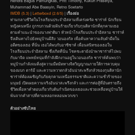
Rendra Bagus Pamungkas, Pritt Timothy, Kukuh Prasetya,
Muhammad Abe Baasyin, Retno Soetarto
IMDB (5.3)
|
Letterboxd (2.6/5)
|
เรื่องย่อ
ท่ามกลางชีวิตในโรงเรียนประจำอิสลามที่เคร่งครัด ซาร่าห์ นักเรียน
หญิงคนหนึ่ง ถูกรบกวนด้วยฝันร้ายเกี่ยวกับกุนติลานักที่คุกคามเธอ
ตามคำแนะนำของนางฟาติมา หัวหน้าโรงเรียนประจำอิสลาม ซาร่าห์
จึงเดินทางไปยังหมู่บ้านผีสิง วอนองกัล เพื่อค้นหาความลับดำมืดใน
อดีตของเธอ ที่นั่น เธอได้พบกับอาซิซาห์ เพื่อนสนิทของเธอใน
โรงเรียนประจำอิสลาม ซึ่งเกิดที่นั่น โชคชะตายังนำพาซาร่าห์ไปพบ
กับมาจิด แพทย์หนุ่มที่กำลังฝึกงานอยู่ในวอนองกัล ซาร่าห์ค้นพบว่า
หมู่บ้านกำลังจมดิ่งสู่ความมืดมิดทางจิตวิญญาณภายใต้การควบคุม
ของมบก ดาร์มี และความหวาดกลัวอันน่าสะพรึงกลัวของกุนติลานัก
ซาร่าห์ต้องเผชิญกับภัยคุกคามเหนือธรรมชาติและความชั่วร้ายของ
มนุษย์ เปิดเผยความจริงอันน่าสะพรึงกลัว และการต่อสู้ที่อันตรายถึง
ชีวิตเพื่อหาคำตอบเกี่ยวกับต้นกำเนิดของเธอและช่วยเหลือหมู่บ้านให้
พ้นจากคำสาปที่ตามหลอกหลอนพวกเขา
ตัวอย่างซับไทย