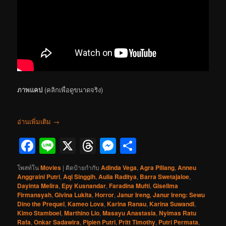
ภาพแคป
(คลิกเพื่อดูขนาดจริง)
อ่านเพิ่มเติม
→
Facebook
Line
X
Threads
Messenger
Share
โพสท์ใน
Movies
|
ติดป้ายกำกับ
Adinda Vega
,
Agra Piliang
,
Anneu
Anggraini Putri
,
Aqi Singgih
,
Aulia Raditya
,
Barra Swetajaloe
,
Dayinta Melira
,
Epy Kusnandar
,
Faradina Mufti
,
Gisellma
Firmansyah
,
Givina Lukita
,
Horror
,
Janur Ireng
,
Janur Ireng: Sewu
Dino the Prequel
,
Kameo Lova
,
Karina Ranau
,
Karina Suwandi
,
Kimo Stamboel
,
Marthino Lio
,
Masayu Anastasia
,
Nyimas Ratu
Rafa
,
Onkar Sadawira
,
Pipien Putri
,
Pritt Timothy
,
Putri Permata
,