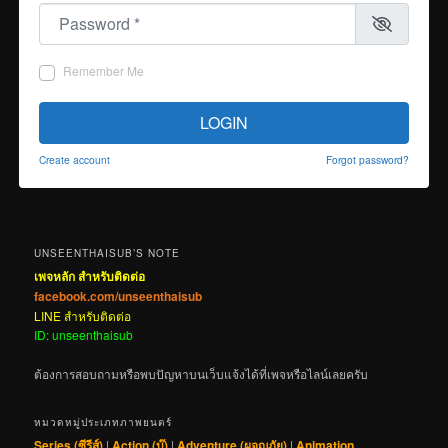
Password
*
Remember Me
LOGIN
Create account
Forgot password?
UNSEENTHAISUB’S NOTE
เพจหลัก สำหรับติดต่อ
facebook.com/unseenthaisub
LINE สำหรับติดต่อ
ID: unseenthaisub
ต้องการสอบถามหรือพบปัญหาบนเว็บแจ้งได้ที่เพจหรือไลน์เลยครับ
หมวดหมู่ประเภทภาพยนตร์
Series (ซีรีส์)
|
Action (บู๊)
|
Adventure (ผจญภัย)
|
Animation