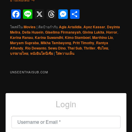
Facebook
Line
X
Threads
Messenger
Share
โพสท์ใน
Movies
|
ติดป้ายกำกับ
Agla Artalidia
,
Ayez Kassar
,
Dayinta
Melira
,
Delia Husein
,
Gisellma Firmansyah
,
Givina Lukita
,
Horror
,
Karina Ranau
,
Karina Suwandhi
,
Kimo Stamboel
,
Marthino Lio
,
Maryam Supraba
,
Mikha Tambayong
,
Pritt Timothy
,
Rantya
Affandy
,
Rio Dewanto
,
Sewu Dino
,
Thai Sub
,
Thriller
,
ซับไทย
,
บรรยายไทย
,
หนังอินโดนีเซีย
|
ใส่ความเห็น
UNSEENTHAISUB.COM
Login
Username or Email
*