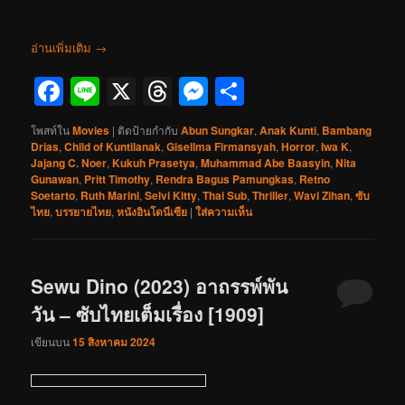
อ่านเพิ่มเติม
→
Facebook
Line
X
Threads
Messenger
Share
โพสท์ใน
Movies
|
ติดป้ายกำกับ
Abun Sungkar
,
Anak Kunti
,
Bambang
Drias
,
Child of Kuntilanak
,
Gisellma Firmansyah
,
Horror
,
Iwa K
,
Jajang C. Noer
,
Kukuh Prasetya
,
Muhammad Abe Baasyin
,
Nita
Gunawan
,
Pritt Timothy
,
Rendra Bagus Pamungkas
,
Retno
Soetarto
,
Ruth Marini
,
Selvi Kitty
,
Thai Sub
,
Thriller
,
Wavi Zihan
,
ซับ
ไทย
,
บรรยายไทย
,
หนังอินโดนีเซีย
|
ใส่ความเห็น
Sewu Dino (2023) อาถรรพ์พัน
วัน – ซับไทยเต็มเรื่อง [1909]
เขียนบน
15 สิงหาคม 2024