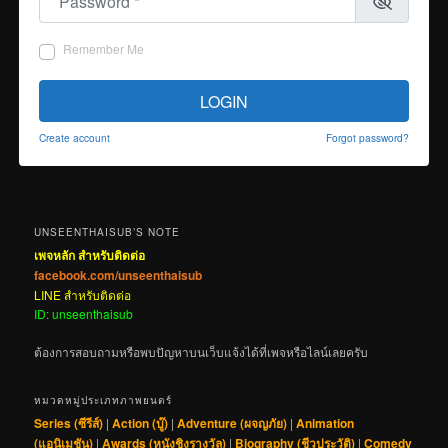
Remember Me
LOGIN
Create account
Forgot password?
UNSEENTHAISUB’S NOTE
เพจหลัก สำหรับติดต่อ
facebook.com/unseenthaisub
LINE สำหรับติดต่อ
ID: unseenthaisub
ต้องการสอบถามหรือพบปัญหาบนเว็บแจ้งได้ที่เพจหรือไลน์เลยครับ
หมวดหมู่ประเภทภาพยนตร์
Series (ซีรีส์)
|
Action (บู๊)
|
Adventure (ผจญภัย)
|
Animation
(แอนิเมชัน)
|
Awards (หนังชิงรางวัล)
|
Biography (ชีวประวัติ)
|
Comedy