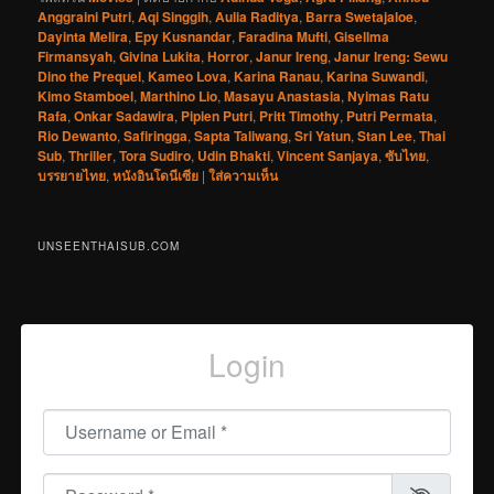
Anggraini Putri
,
Aqi Singgih
,
Aulia Raditya
,
Barra Swetajaloe
,
Dayinta Melira
,
Epy Kusnandar
,
Faradina Mufti
,
Gisellma
Firmansyah
,
Givina Lukita
,
Horror
,
Janur Ireng
,
Janur Ireng: Sewu
Dino the Prequel
,
Kameo Lova
,
Karina Ranau
,
Karina Suwandi
,
Kimo Stamboel
,
Marthino Lio
,
Masayu Anastasia
,
Nyimas Ratu
Rafa
,
Onkar Sadawira
,
Pipien Putri
,
Pritt Timothy
,
Putri Permata
,
Rio Dewanto
,
Safiringga
,
Sapta Taliwang
,
Sri Yatun
,
Stan Lee
,
Thai
Sub
,
Thriller
,
Tora Sudiro
,
Udin Bhakti
,
Vincent Sanjaya
,
ซับไทย
,
บรรยายไทย
,
หนังอินโดนีเซีย
|
ใส่ความเห็น
UNSEENTHAISUB.COM
Login
Username or Email
*
Password
*