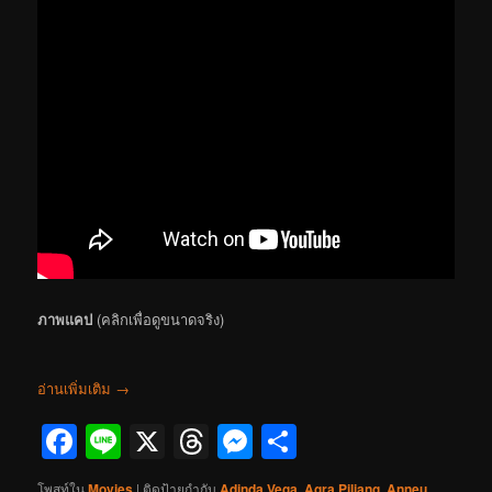
ภาพแคป
(คลิกเพื่อดูขนาดจริง)
อ่านเพิ่มเติม
→
Facebook
Line
X
Threads
Messenger
Share
โพสท์ใน
Movies
|
ติดป้ายกำกับ
Adinda Vega
,
Agra Piliang
,
Anneu