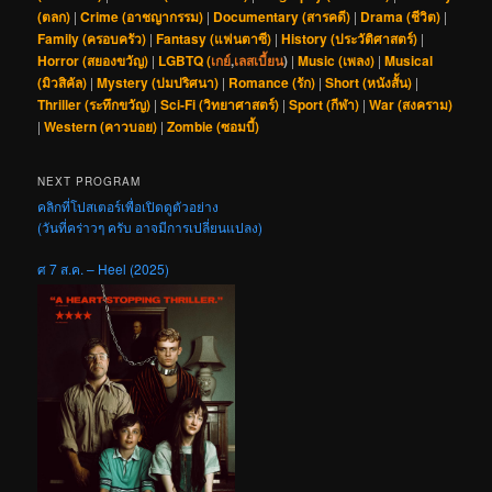
(ตลก)
|
Crime (อาชญากรรม)
|
Documentary (สารคดี)
|
Drama (ชีวิต)
|
Family (ครอบครัว)
|
Fantasy (แฟนตาซี)
|
History (ประวัติศาสตร์)
|
Horror (สยองขวัญ)
|
LGBTQ (
เกย์
,
เลสเบี้ยน
)
|
Music (เพลง)
|
Musical
(มิวสิคัล)
|
Mystery (ปมปริศนา)
|
Romance (รัก)
|
Short (หนังสั้น)
|
Thriller (ระทึกขวัญ)
|
Sci-Fi (วิทยาศาสตร์)
|
Sport (กีฬา)
|
War (สงคราม)
|
Western (คาวบอย)
|
Zombie (ซอมบี้)
NEXT PROGRAM
คลิกที่โปสเตอร์เพื่อเปิดดูตัวอย่าง
(วันที่คร่าวๆ ครับ อาจมีการเปลี่ยนแปลง)
ศ 7 ส.ค. – Heel (2025)