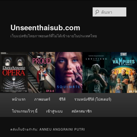
ข้าม
ข้าม
ไป
ไป
ค้นหา
ยัง
บทความ
เนื้อหา
รอง
Unseenthaisub.com
หลัก
เว็บแปลซับไทยภาพยนตร์ที่ไม่ได้เข้าฉายในประเทศไทย
เมนู
หน้าแรก
ภาพยนตร์
ซีรีส์
รวมหนังซีรีส์ (โปสเตอร์)
หลัก
โปรแกรมเร็วๆ นี้
เข้าสู่ระบบ
สมัครสมาชิก
คลังเก็บป้ายกำกับ:
ANNEU ANGGRAINI PUTRI