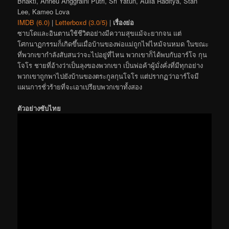
Bhakti, Anneu Anggraini Putri, Sri Yatun, Aulia Raditya, Stan
Lee, Kameo Lova
IMDB (6.0)
|
Letterboxd (3.0/5)
|
เรื่องย่อ
ซาบโดและอินตานใช้ชีวิตอย่างมีความสุขแม้จะยากจน แต่
โศกนาฏกรรมก็เกิดขึ้นเมื่อบ้านของพ่อแม่ถูกไฟไหม้จนหมด ในขณะ
ที่พวกเขากำลังสับสนว่าจะไปอยู่ที่ไหน พวกเขาก็ได้พบกับอาร์โจ กุน
โจโร ชายที่อ้างว่าเป็นลุงของพวกเขา เป็นพ่อค้าผู้มั่งคั่งที่มีทุกอย่าง
พวกเขาถูกพาไปยังบ้านของตระกูลกุนโจโร แต่ปรากฏว่าอาร์โจมี
แผนการชั่วร้ายที่จะเอาเปรียบพวกเขาทั้งสอง
ตัวอย่างซับไทย