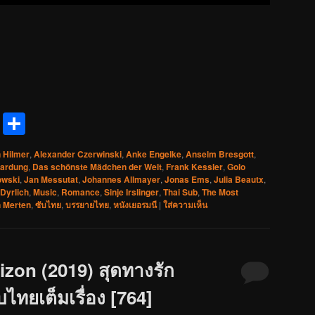
reads
Messenger
Share
 Hilmer
,
Alexander Czerwinski
,
Anke Engelke
,
Anselm Bresgott
,
ardung
,
Das schönste Mädchen der Welt
,
Frank Kessler
,
Golo
owski
,
Jan Messutat
,
Johannes Allmayer
,
Jonas Ems
,
Julia Beautx
,
Dyrlich
,
Music
,
Romance
,
Sinje Irslinger
,
Thai Sub
,
The Most
n Merten
,
ซับไทย
,
บรรยายไทย
,
หนังเยอรมนี
|
ใส่ความเห็น
izon (2019) สุดทางรัก
ไทยเต็มเรื่อง [764]