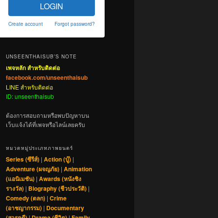
LOGIN
Create account
Forgot password?
UNSEENTHAISUB’S NOTE
เพจหลัก สำหรับติดต่อ
facebook.com/unseenthaisub
LINE สำหรับติดต่อ
ID: unseenthaisub
ต้องการสอบถามหรือพบปัญหาบน
เว็บแจ้งได้ที่เพจหรือไลน์เลยครับ
หมวดหมู่ประเภทภาพยนตร์
Series (ซีรีส์)
|
Action (บู๊)
|
Adventure (ผจญภัย)
|
Animation
(แอนิเมชัน)
|
Awards (หนังชิง
รางวัล)
|
Biography (ชีวประวัติ)
|
Comedy (ตลก)
|
Crime
(อาชญากรรม)
|
Documentary
(สารคดี)
|
Drama (ชีวิต)
|
Family