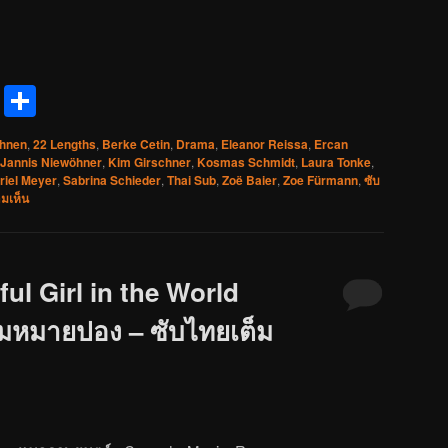
reads
Messenger
Share
hnen
,
22 Lengths
,
Berke Cetin
,
Drama
,
Eleanor Reissa
,
Ercan
Jannis Niewöhner
,
Kim Girschner
,
Kosmas Schmidt
,
Laura Tonke
,
riel Meyer
,
Sabrina Schieder
,
Thai Sub
,
Zoë Baier
,
Zoe Fürmann
,
ซับ
ามเห็น
ul Girl in the World
่มหมายปอง – ซับไทยเต็ม