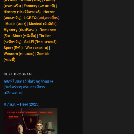
(ครอบครัว)
|
Fantasy (แฟนตาซี)
|
History (ประวัติศาสตร์)
|
Horror
(สยองขวัญ)
|
LGBTQ (
เกย์
,
เลสเบี้ยน
)
|
Music (เพลง)
|
Musical (มิวสิคัล)
|
Mystery (ปมปริศนา)
|
Romance
(รัก)
|
Short (หนังสั้น)
|
Thriller
(ระทึกขวัญ)
|
Sci-Fi (วิทยาศาสตร์)
|
Sport (กีฬา)
|
War (สงคราม)
|
Western (คาวบอย)
|
Zombie
(ซอมบี้)
NEXT PROGRAM
คลิกที่โปสเตอร์เพื่อเปิดดูตัวอย่าง
(วันที่คร่าวๆ ครับ อาจมีการ
เปลี่ยนแปลง)
ศ 7 ส.ค. – Heel (2025)