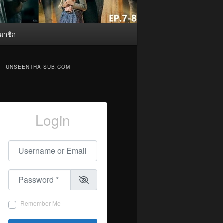
มาชิก
UNSEENTHAISUB.COM
Login
Username or Email
*
Password
*
Remember Me