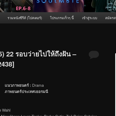
รวมหนังซีรีส์ (โปสเตอร์)
โปรแกรมเร็วๆ นี้
เข้าสู่ระบบ
สมัครส
) 22 รอบว่ายไปให้ถึงฝัน –
[2438]
แนวภาพยนตร์ :
Drama
ภาพยนตร์ประเทศเยอรมนี
e Wahl