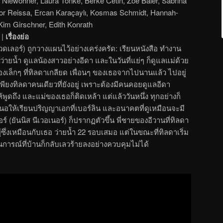
 Niewöhner, Laura Tonke, Berke Cetin, Zoë Baier, Sabrina
or Reissa, Ercan Karaçaylı, Kosmas Schmidt, Hannah-
Kim Girschner, Edith Konrath
|
เรื่องย่อ
วดเลอร์) ถูกวางแผนไว้อย่างเคร่งครัด: เรียนหนังสือ ทำงาน
 ว่ายน้ำ ดูแลน้องสาวอย่างอีดา และในวันที่แย่ๆ ก็ดูแลแม่ด้วย
ืองเล็กๆ ที่ทิลดาเกลียด เพื่อนๆ ของเธอจากไปนานแล้ว ไปอยู่
เพียงทิลดาคนเดียวที่ยังอยู่ เพราะต้องมีคนคอยดูแลอีดา
้พูดถึง และแม่ของเธอก็ติดเหล้า แต่แล้ววันหนึ่ง ทุกอย่างก็
เสนอให้เรียนปริญญาเอกที่เบอร์ลิน และอนาคตที่ดูเหมือนจะมี
์ (ยันนิส นีเวอเนอร์) ก็ปรากฏตัวขึ้น พี่ชายของอีวานที่ทิลดา
ผู้ซึ่งเหมือนกับเธอ ว่ายน้ำ 22 รอบเสมอ แต่ในขณะที่ทิลดาเริ่ม
านการณ์ที่บ้านก็กลับเลวร้ายลงอย่างควบคุมไม่ได้