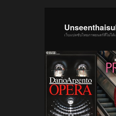
ข้าม
ข้าม
ไป
ไป
ยัง
บทความ
Unseenthais
เนื้อหา
รอง
เว็บแปลซับไทยภาพยนตร์ที่ไม่ไ
หลัก