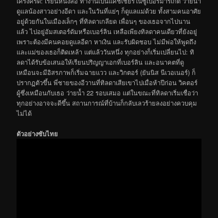
เคร่งครัด: เรียนหนังสือ ทำงานเป็นแคชเชียร์ในซูเปอร์มาร์เก็ต ว่ายน้ำ
ดูแลน้องสาวอย่างอีดา และในวันที่แย่ๆ ก็ดูแลแม่ด้วย ทั้งสามคนอาศัย
อยู่ด้วยกันในเมืองเล็กๆ ที่ทิลดาเกลียด เพื่อนๆ ของเธอจากไปนาน
แล้ว ไปอยู่อัมสเตอร์ดัมหรือเบอร์ลิน เหลือเพียงทิลดาคนเดียวที่ยังอยู่
เพราะต้องมีคนคอยดูแลอีดา หาเงิน และรับผิดชอบ ไม่มีพ่อให้พูดถึง
และแม่ของเธอก็ติดเหล้า แต่แล้ววันหนึ่ง ทุกอย่างก็เริ่มเปลี่ยนไป: ทิ
ลดาได้รับข้อเสนอให้เรียนปริญญาเอกที่เบอร์ลิน และอนาคตที่ดู
เหมือนจะมีอิสรภาพก็เริ่มฉายแวว และวิกตอร์ (ยันนิส นีเวอเนอร์) ก็
ปรากฏตัวขึ้น พี่ชายของอีวานที่ทิลดาเสียเขาไปเมื่อห้าปีก่อน วิคตอร์
ผู้ซึ่งเหมือนกับเธอ ว่ายน้ำ 22 รอบเสมอ แต่ในขณะที่ทิลดาเริ่มเชื่อว่า
ทุกอย่างอาจจะดีขึ้น สถานการณ์ที่บ้านก็กลับเลวร้ายลงอย่างควบคุม
ไม่ได้
ตัวอย่างซับไทย