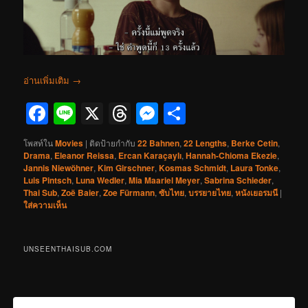
อ่านเพิ่มเติม
→
Facebook
Line
X
Threads
Messenger
Share
โพสท์ใน
Movies
|
ติดป้ายกำกับ
22 Bahnen
,
22 Lengths
,
Berke Cetin
,
Drama
,
Eleanor Reissa
,
Ercan Karaçaylı
,
Hannah-Chioma Ekezie
,
Jannis Niewöhner
,
Kim Girschner
,
Kosmas Schmidt
,
Laura Tonke
,
Luis Pintsch
,
Luna Wedler
,
Mia Maariel Meyer
,
Sabrina Schieder
,
Thai Sub
,
Zoë Baier
,
Zoe Fürmann
,
ซับไทย
,
บรรยายไทย
,
หนังเยอรมนี
|
ใส่ความเห็น
UNSEENTHAISUB.COM