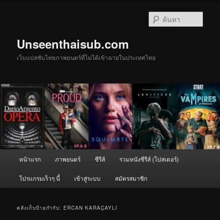
ข้าม
ข้าม
ไป
ไป
ค้นหา
ยัง
บทความ
เนื้อหา
รอง
Unseenthaisub.com
หลัก
เว็บแปลซับไทยภาพยนตร์ที่ไม่ได้เข้าฉายในประเทศไทย
เมนู
หน้าแรก
ภาพยนตร์
ซีรีส์
รวมหนังซีรีส์ (โปสเตอร์)
หลัก
โปรแกรมเร็วๆ นี้
เข้าสู่ระบบ
สมัครสมาชิก
คลังเก็บป้ายกำกับ:
ERCAN KARAÇAYLI