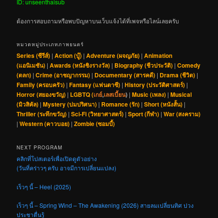
ID: unseenthaisub
ต้องการสอบถามหรือพบปัญหาบนเว็บแจ้งได้ที่เพจหรือไลน์เลยครับ
หมวดหมู่ประเภทภาพยนตร์
Series (ซีรีส์)
|
Action (บู๊)
|
Adventure (ผจญภัย)
|
Animation
(แอนิเมชัน)
|
Awards (หนังชิงรางวัล)
|
Biography (ชีวประวัติ)
|
Comedy
(ตลก)
|
Crime (อาชญากรรม)
|
Documentary (สารคดี)
|
Drama (ชีวิต)
|
Family (ครอบครัว)
|
Fantasy (แฟนตาซี)
|
History (ประวัติศาสตร์)
|
Horror (สยองขวัญ)
|
LGBTQ (
เกย์
,
เลสเบี้ยน
)
|
Music (เพลง)
|
Musical
(มิวสิคัล)
|
Mystery (ปมปริศนา)
|
Romance (รัก)
|
Short (หนังสั้น)
|
Thriller (ระทึกขวัญ)
|
Sci-Fi (วิทยาศาสตร์)
|
Sport (กีฬา)
|
War (สงคราม)
|
Western (คาวบอย)
|
Zombie (ซอมบี้)
NEXT PROGRAM
คลิกที่โปสเตอร์เพื่อเปิดดูตัวอย่าง
(วันที่คร่าวๆ ครับ อาจมีการเปลี่ยนแปลง)
เร็วๆ นี้ – Heel (2025)
เร็วๆ นี้ – Spring Wind – The Awakening (2026) สายลมเปลี่ยนทิศ ปวง
ประชาตื่นรู้