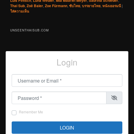
Luis Pintsch
,
Luna Wedler
,
Mia Maariel Meyer
,
Sabrina Schieder
,
Thai Sub
,
Zoë Baier
,
Zoe Fürmann
,
ซับไทย
,
บรรยายไทย
,
หนังเยอรมนี
|
ใส่ความเห็น
UNSEENTHAISUB.COM
Login
Username or Email
*
Password
*
Remember Me
LOGIN