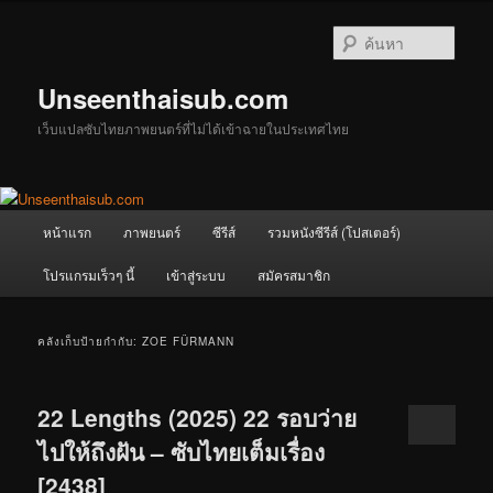
ข้าม
ข้าม
ไป
ไป
ค้นหา
ยัง
บทความ
เนื้อหา
รอง
Unseenthaisub.com
หลัก
เว็บแปลซับไทยภาพยนตร์ที่ไม่ได้เข้าฉายในประเทศไทย
เมนู
หน้าแรก
ภาพยนตร์
ซีรีส์
รวมหนังซีรีส์ (โปสเตอร์)
หลัก
โปรแกรมเร็วๆ นี้
เข้าสู่ระบบ
สมัครสมาชิก
คลังเก็บป้ายกำกับ:
ZOE FÜRMANN
22 Lengths (2025) 22 รอบว่าย
ไปให้ถึงฝัน – ซับไทยเต็มเรื่อง
[2438]