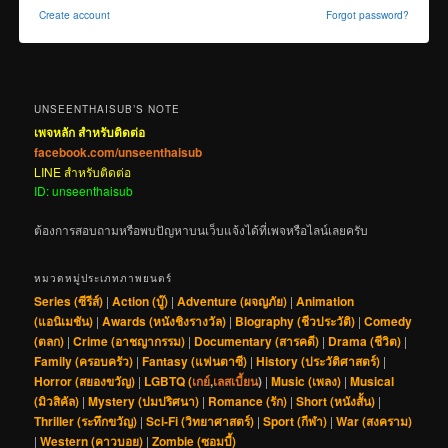
Create account
Forgot password?
UNSEENTHAISUB’S NOTE
เพจหลัก สำหรับติดต่อ
facebook.com/unseenthaisub
LINE สำหรับติดต่อ
ID: unseenthaisub
ต้องการสอบถามหรือพบปัญหาบนเว็บแจ้งได้ที่เพจหรือไลน์เลยครับ
หมวดหมู่ประเภทภาพยนตร์
Series (ซีรีส์)
|
Action (บู๊)
|
Adventure (ผจญภัย)
|
Animation
(แอนิเมชัน)
|
Awards (หนังชิงรางวัล)
|
Biography (ชีวประวัติ)
|
Comedy
(ตลก)
|
Crime (อาชญากรรม)
|
Documentary (สารคดี)
|
Drama (ชีวิต)
|
Family (ครอบครัว)
|
Fantasy (แฟนตาซี)
|
History (ประวัติศาสตร์)
|
Horror (สยองขวัญ)
|
LGBTQ (
เกย์
,
เลสเบี้ยน
)
|
Music (เพลง)
|
Musical
(มิวสิคัล)
|
Mystery (ปมปริศนา)
|
Romance (รัก)
|
Short (หนังสั้น)
|
Thriller (ระทึกขวัญ)
|
Sci-Fi (วิทยาศาสตร์)
|
Sport (กีฬา)
|
War (สงคราม)
|
Western (คาวบอย)
|
Zombie (ซอมบี้)