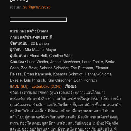
เขียนบน
28 มิถุนายน 2026
แนวภาพยนตร์ :
Drama
ภาพยนตร์ประเทศเยอรมนี
ชื่อต้นฉบับ :
22 Bahnen
ผู้กำกับ :
Mia Maariel Meyer
ผู้เขียนบท :
Elena Hell, Caroline Wahl
นักแสดง :
Luna Wedler, Jannis Niewöhner, Laura Tonke, Berke
Cetin, Zoë Baier, Sabrina Schieder, Zoe Fürmann, Eleanor
Reissa, Ercan Karaçaylı, Kosmas Schmidt, Hannah-Chioma
Ekezie, Luis Pintsch, Kim Girschner, Edith Konrath
IMDB (6.9)
|
Letterboxd (3.3/5)
|
เรื่องย่อ
ชีวิตประจำวันของทิลดา (ลูน่า เวดเลอร์) ถูกวางแผนไว้อย่าง
เคร่งครัด: เรียนหนังสือ ทำงานเป็นแคชเชียร์ในซูเปอร์มาร์เก็ต ว่ายน้ำ
ดูแลน้องสาวอย่างอีดา และในวันที่แย่ๆ ก็ดูแลแม่ด้วย ทั้งสามคนอาศัย
อยู่ด้วยกันในเมืองเล็กๆ ที่ทิลดาเกลียด เพื่อนๆ ของเธอจากไปนาน
แล้ว ไปอยู่อัมสเตอร์ดัมหรือเบอร์ลิน เหลือเพียงทิลดาคนเดียวที่ยังอยู่
เพราะต้องมีคนคอยดูแลอีดา หาเงิน และรับผิดชอบ ไม่มีพ่อให้พูดถึง
และแม่ของเธอก็ติดเหล้า แต่แล้ววันหนึ่ง ทุกอย่างก็เริ่มเปลี่ยนไป: ทิ