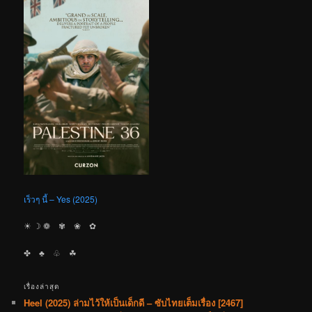
เร็วๆ นี้ – Yes (2025)
☀︎ ☽ ❁ ✾ ❀ ✿
✤ ♣︎ ♧ ☘︎
เรื่องล่าสุด
Heel (2025) ล่ามไว้ให้เป็นเด็กดี – ซับไทยเต็มเรื่อง [2467]