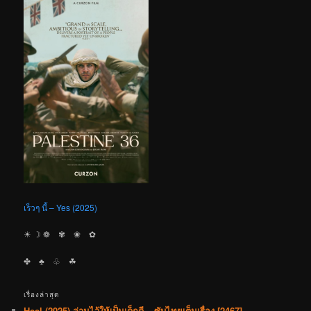
เร็วๆ นี้ – Yes (2025)
☀︎ ☽ ❁ ✾ ❀ ✿
✤ ♣︎ ♧ ☘︎
เรื่องล่าสุด
Heel (2025) ล่ามไว้ให้เป็นเด็กดี – ซับไทยเต็มเรื่อง [2467]