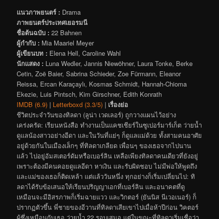
แนวภาพยนตร์ :
Drama
ภาพยนตร์ประเทศเยอรมนี
ชื่อต้นฉบับ :
22 Bahnen
ผู้กำกับ :
Mia Maariel Meyer
ผู้เขียนบท :
Elena Hell, Caroline Wahl
นักแสดง :
Luna Wedler, Jannis Niewöhner, Laura Tonke, Berke
Cetin, Zoë Baier, Sabrina Schieder, Zoe Fürmann, Eleanor
Reissa, Ercan Karaçaylı, Kosmas Schmidt, Hannah-Chioma
Ekezie, Luis Pintsch, Kim Girschner, Edith Konrath
IMDB (6.9)
|
Letterboxd (3.3/5)
|
เรื่องย่อ
ชีวิตประจำวันของทิลดา (ลูน่า เวดเลอร์) ถูกวางแผนไว้อย่าง
เคร่งครัด: เรียนหนังสือ ทำงานเป็นแคชเชียร์ในซูเปอร์มาร์เก็ต ว่ายน้ำ
ดูแลน้องสาวอย่างอีดา และในวันที่แย่ๆ ก็ดูแลแม่ด้วย ทั้งสามคนอาศัย
อยู่ด้วยกันในเมืองเล็กๆ ที่ทิลดาเกลียด เพื่อนๆ ของเธอจากไปนาน
แล้ว ไปอยู่อัมสเตอร์ดัมหรือเบอร์ลิน เหลือเพียงทิลดาคนเดียวที่ยังอยู่
เพราะต้องมีคนคอยดูแลอีดา หาเงิน และรับผิดชอบ ไม่มีพ่อให้พูดถึง
และแม่ของเธอก็ติดเหล้า แต่แล้ววันหนึ่ง ทุกอย่างก็เริ่มเปลี่ยนไป: ทิ
ลดาได้รับข้อเสนอให้เรียนปริญญาเอกที่เบอร์ลิน และอนาคตที่ดู
เหมือนจะมีอิสรภาพก็เริ่มฉายแวว และวิกตอร์ (ยันนิส นีเวอเนอร์) ก็
ปรากฏตัวขึ้น พี่ชายของอีวานที่ทิลดาเสียเขาไปเมื่อห้าปีก่อน วิคตอร์
ผู้ซึ่งเหมือนกับเธอ ว่ายน้ำ 22 รอบเสมอ แต่ในขณะที่ทิลดาเริ่มเชื่อว่า