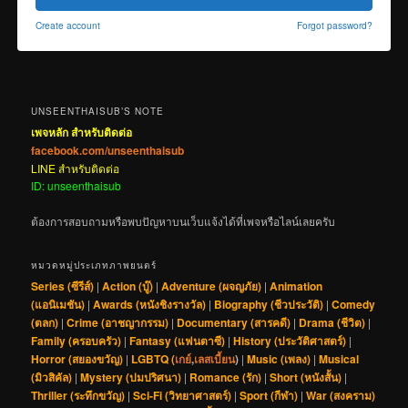
Create account
Forgot password?
UNSEENTHAISUB’S NOTE
เพจหลัก สำหรับติดต่อ
facebook.com/unseenthaisub
LINE สำหรับติดต่อ
ID: unseenthaisub
ต้องการสอบถามหรือพบปัญหาบนเว็บแจ้งได้ที่เพจหรือไลน์เลยครับ
หมวดหมู่ประเภทภาพยนตร์
Series (ซีรีส์)
|
Action (บู๊)
|
Adventure (ผจญภัย)
|
Animation
(แอนิเมชัน)
|
Awards (หนังชิงรางวัล)
|
Biography (ชีวประวัติ)
|
Comedy
(ตลก)
|
Crime (อาชญากรรม)
|
Documentary (สารคดี)
|
Drama (ชีวิต)
|
Family (ครอบครัว)
|
Fantasy (แฟนตาซี)
|
History (ประวัติศาสตร์)
|
Horror (สยองขวัญ)
|
LGBTQ (
เกย์
,
เลสเบี้ยน
)
|
Music (เพลง)
|
Musical
(มิวสิคัล)
|
Mystery (ปมปริศนา)
|
Romance (รัก)
|
Short (หนังสั้น)
|
Thriller (ระทึกขวัญ)
|
Sci-Fi (วิทยาศาสตร์)
|
Sport (กีฬา)
|
War (สงคราม)