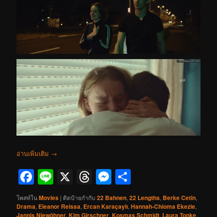
อ่านเพิ่มเติม
→
Facebook
Line
X
Threads
Messenger
Share
โพสท์ใน
Movies
|
ติดป้ายกำกับ
22 Bahnen
,
22 Lengths
,
Berke Cetin
,
Drama
,
Eleanor Reissa
,
Ercan Karaçaylı
,
Hannah-Chioma Ekezie
,
Jannis Niewöhner
,
Kim Girschner
,
Kosmas Schmidt
,
Laura Tonke
,