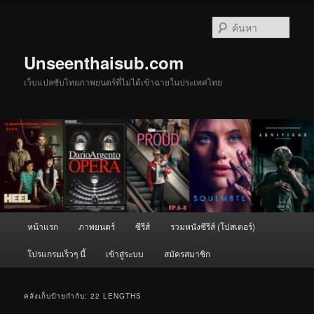
ข้าม
ข้าม
ไป
ไป
ค้นหา
ยัง
บทความ
เนื้อหา
รอง
Unseenthaisub.com
หลัก
เว็บแปลซับไทยภาพยนตร์ที่ไม่ได้เข้าฉายในประเทศไทย
เมนู
หน้าแรก
ภาพยนตร์
ซีรีส์
รวมหนังซีรีส์ (โปสเตอร์)
หลัก
โปรแกรมเร็วๆ นี้
เข้าสู่ระบบ
สมัครสมาชิก
คลังเก็บป้ายกำกับ:
22 LENGTHS