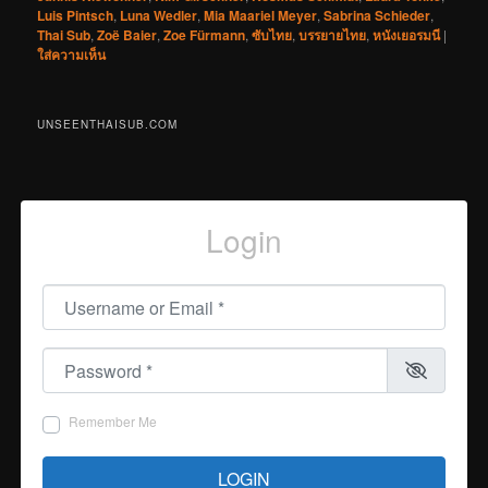
Luis Pintsch
,
Luna Wedler
,
Mia Maariel Meyer
,
Sabrina Schieder
,
Thai Sub
,
Zoë Baier
,
Zoe Fürmann
,
ซับไทย
,
บรรยายไทย
,
หนังเยอรมนี
|
ใส่ความเห็น
UNSEENTHAISUB.COM
Login
Username or Email
*
Password
*
Remember Me
LOGIN